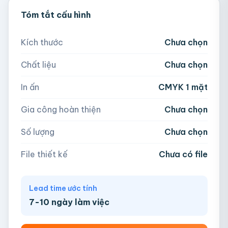
💡 Hỗ trợ AI, PDF, EPS, PSD, PNG (300dpi).
Tóm tắt cấu hình
300
500
1,000
2,000
Nếu chưa có file, team sẽ hỗ trợ thiết kế.
Kích thước
Chưa chọn
5,000
Chất liệu
Chưa chọn
Hoặc nhập số lượng:
📁
In ấn
CMYK 1 mặt
−
+
hộp
Kéo thả file hoặc
click để chọn
Gia công hoàn thiện
Chưa chọn
AI, PDF, EPS, PSD, PNG, JPG (tối đa 50MB)
Số lượng
Chưa chọn
Chưa có file?
Bỏ qua, team hỗ trợ thiết kế →
File thiết kế
Chưa có file
Lead time ước tính
7-10 ngày làm việc