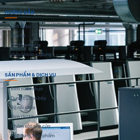
HƯỚNG DẪN
Giới thiệu
Liên hệ
Sơ đồ website
Điều khoản sử dụng
SẢN PHẨM & DỊCH VỤ
Bình nước nhựa
Dụng cụ nhà bếp
Bộ nồi chảo
Bình Giữ Nhiệt
Chăm sóc nhà cửa
Hộp đựng thực phẩm