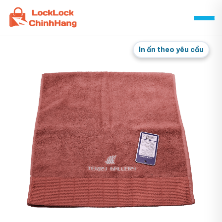
Skip
to
content
In ấn theo yêu cầu