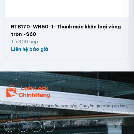
RTB170-WH60-1-Thanh móc khăn loại vòng
tròn -S60
Từ 300 hộp
Liên hệ báo giá
Xưởng in hộp giấy & túi giấy cao cấp. Chuyên gia công ép kim,
UV, dập nổi chuyên nghiệp.