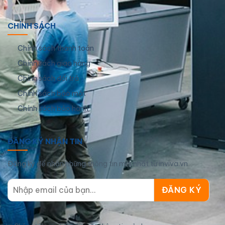
CHÍNH SÁCH
Chính sách thanh toán
Chính sách giao hàng
Chính sách đổi trả
Chính sách bảo mật
Chính sách bảo hành
ĐĂNG KÝ NHẬN TIN
Đăng ký để nhận những thông tin mới nhất từ inviva.vn