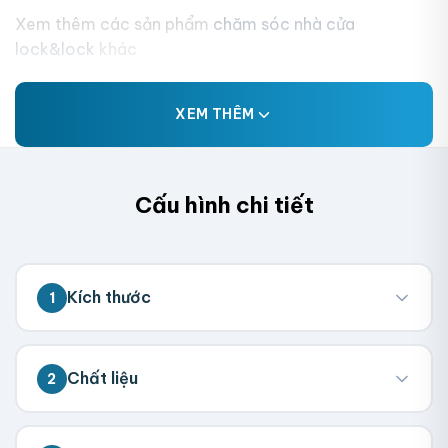
Xem thêm các sản phẩm
chăm sóc nhà cửa
lock&lock
khác
XEM THÊM
Cấu hình chi tiết
Kích thước
1
💡 Đo kích thước bên trong hộp (nơi chứa
Chất liệu
2
sản phẩm). Chúng tôi sẽ tính toán kích
thước tổng thể.