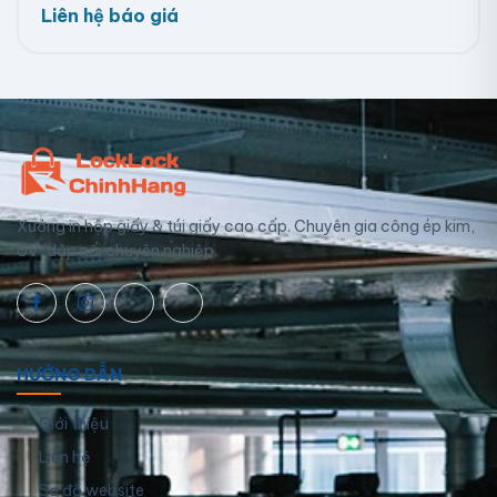
Liên hệ báo giá
Xưởng in hộp giấy & túi giấy cao cấp. Chuyên gia công ép kim,
UV, dập nổi chuyên nghiệp.
HƯỚNG DẪN
Giới thiệu
Liên hệ
Sơ đồ website