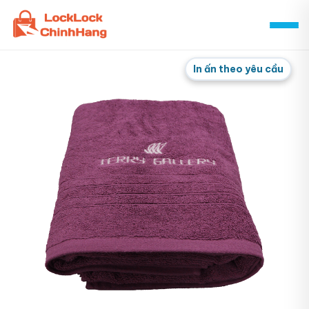
Skip
to
content
In ấn theo yêu cầu