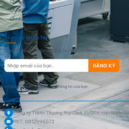
Chính sách đổi trả
Chính sách bảo mật
Chính sách bảo hành
ĐĂNG KÝ NHẬN TIN
Đăng ký để nhận những thông tin mới nhất từ inviva.vn
✉
Chúng tôi cam kết bảo mật thông tin của bạn.
Công ty TNHH Thương Mại Dịch Vụ DTH Việt Nam
MST: 0312996072