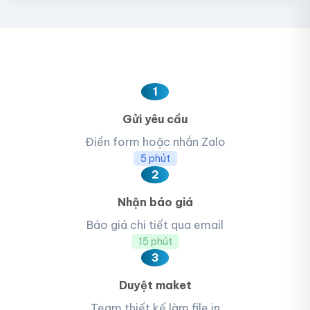
1
Gửi yêu cầu
Điền form hoặc nhắn Zalo
5 phút
2
Nhận báo giá
Báo giá chi tiết qua email
15 phút
3
Duyệt maket
Team thiết kế làm file in