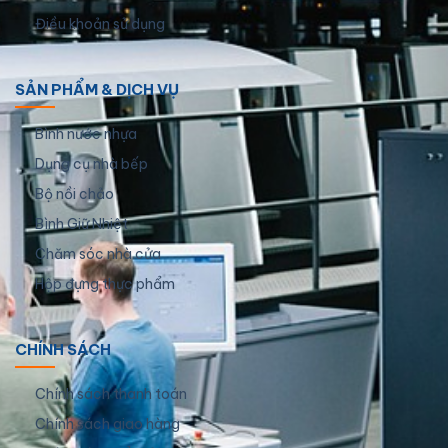
Điều khoản sử dụng
SẢN PHẨM & DỊCH VỤ
Bình nước nhựa
Dụng cụ nhà bếp
Bộ nồi chảo
Bình Giữ Nhiệt
Chăm sóc nhà cửa
Hộp đựng thực phẩm
CHÍNH SÁCH
Chính sách thanh toán
Chính sách giao hàng