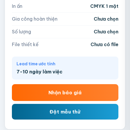
In ấn
CMYK 1 mặt
−
+
hộp
Kéo thả file hoặc
click để chọn
Gia công hoàn thiện
Chưa chọn
AI, PDF, EPS, PSD, PNG, JPG (tối đa 50MB)
Số lượng
Chưa chọn
Chưa có file?
Bỏ qua, team hỗ trợ thiết kế →
File thiết kế
Chưa có file
Lead time ước tính
7-10 ngày làm việc
Nhận báo giá
Đặt mẫu thử