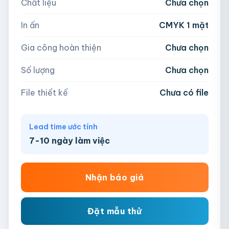
Chất liệu
Chưa chọn
Hoặc nhập số lượng:
📁
In ấn
CMYK 1 mặt
−
+
hộp
Kéo thả file hoặc
click để chọn
Gia công hoàn thiện
Chưa chọn
AI, PDF, EPS, PSD, PNG, JPG (tối đa 50MB)
Số lượng
Chưa chọn
Chưa có file?
Bỏ qua, team hỗ trợ thiết kế →
File thiết kế
Chưa có file
Lead time ước tính
7-10 ngày làm việc
Nhận báo giá
Đặt mẫu thử