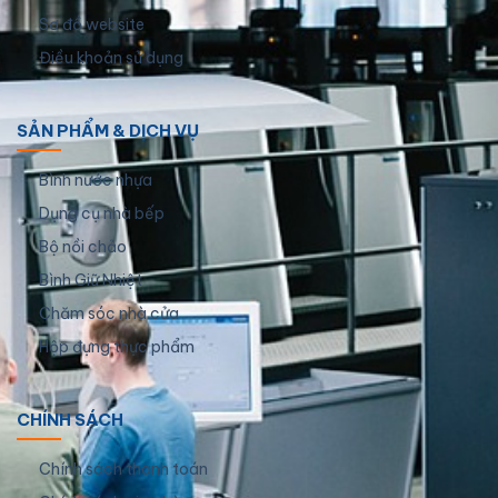
Sơ đồ website
Điều khoản sử dụng
SẢN PHẨM & DỊCH VỤ
Bình nước nhựa
Dụng cụ nhà bếp
Bộ nồi chảo
Bình Giữ Nhiệt
Chăm sóc nhà cửa
Hộp đựng thực phẩm
CHÍNH SÁCH
Chính sách thanh toán