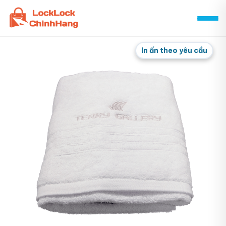
Skip
to
content
In ấn theo yêu cầu