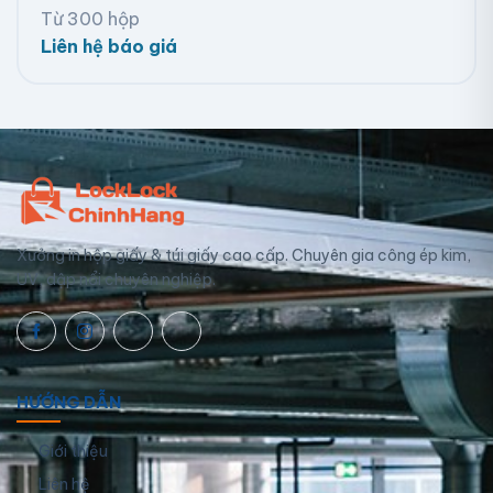
Từ 300 hộp
Liên hệ báo giá
Xưởng in hộp giấy & túi giấy cao cấp. Chuyên gia công ép kim,
UV, dập nổi chuyên nghiệp.
HƯỚNG DẪN
Giới thiệu
Liên hệ