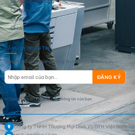
Chính sách giao hàng
Chính sách đổi trả
Chính sách bảo mật
Chính sách bảo hành
ĐĂNG KÝ NHẬN TIN
Đăng ký để nhận những thông tin mới nhất từ inviva.vn
✉
Chúng tôi cam kết bảo mật thông tin của bạn.
Công ty TNHH Thương Mại Dịch Vụ DTH Việt Nam