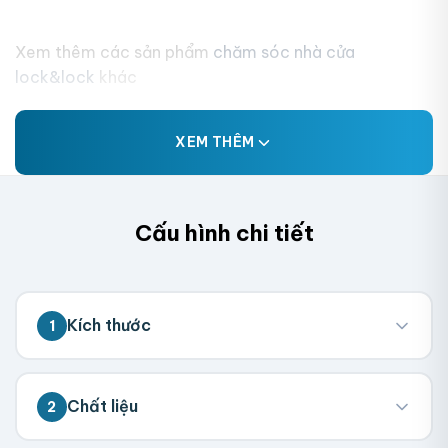
Xem thêm các sản phẩm
chăm sóc nhà cửa
lock&lock
khác
XEM THÊM
Cấu hình chi tiết
Kích thước
1
💡 Đo kích thước bên trong hộp (nơi chứa
Chất liệu
2
sản phẩm). Chúng tôi sẽ tính toán kích
thước tổng thể.