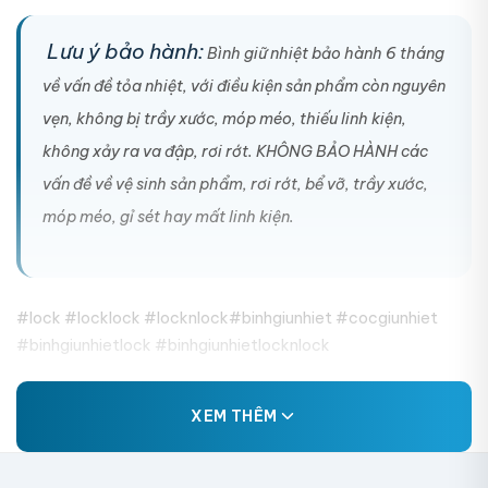
Lưu ý bảo hành:
Bình giữ nhiệt bảo hành 6 tháng
về vấn đề tỏa nhiệt, với điều kiện sản phẩm còn nguyên
vẹn, không bị trầy xước, móp méo, thiếu linh kiện,
không xảy ra va đập, rơi rớt. KHÔNG BẢO HÀNH các
vấn đề về vệ sinh sản phẩm, rơi rớt, bể vỡ, trầy xước,
móp méo, gỉ sét hay mất linh kiện.
#lock #locklock #locknlock#binhgiunhiet #cocgiunhiet
#binhgiunhietlock #binhgiunhietlocknlock
XEM THÊM