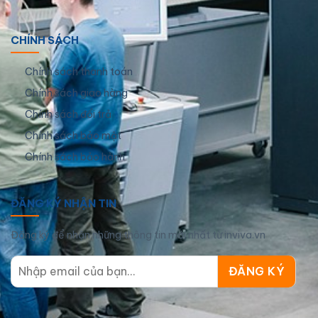
CHÍNH SÁCH
Chính sách thanh toán
Chính sách giao hàng
Chính sách đổi trả
Chính sách bảo mật
Chính sách bảo hành
ĐĂNG KÝ NHẬN TIN
Đăng ký để nhận những thông tin mới nhất từ inviva.vn