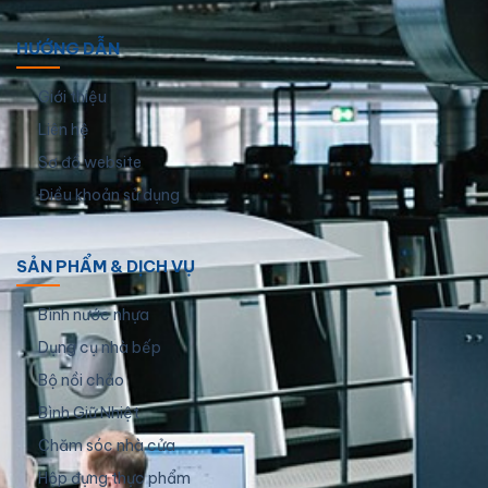
HƯỚNG DẪN
Giới thiệu
Liên hệ
Sơ đồ website
Điều khoản sử dụng
SẢN PHẨM & DỊCH VỤ
Bình nước nhựa
Dụng cụ nhà bếp
Bộ nồi chảo
Bình Giữ Nhiệt
Chăm sóc nhà cửa
Hộp đựng thực phẩm