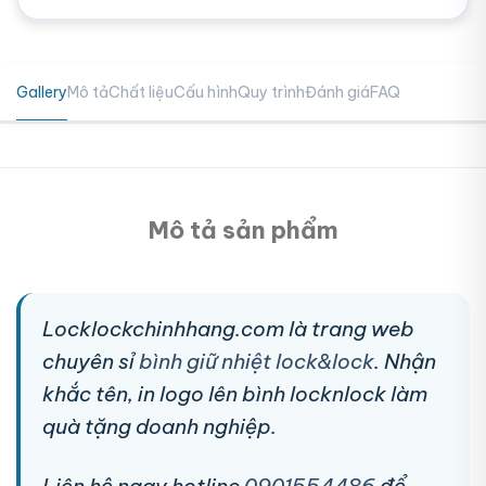
Gallery
Mô tả
Chất liệu
Cấu hình
Quy trình
Đánh giá
FAQ
Mô tả sản phẩm
Locklockchinhhang.com là trang web
chuyên sỉ
bình giữ nhiệt lock&lock
. Nhận
khắc tên, in logo lên bình locknlock làm
quà tặng doanh nghiệp.
Liên hệ ngay hotline
0901554486
để