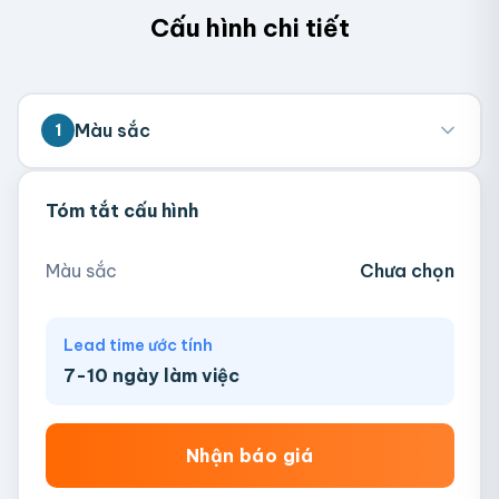
Cấu hình chi tiết
Màu sắc
1
Tóm tắt cấu hình
Hồng
Ngà
Tím
Xanh Mint
Màu sắc
Chưa chọn
Xanh Navy
Lead time ước tính
7-10 ngày làm việc
Nhận báo giá