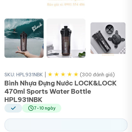
+3
★
★
★
★
★
SKU: HPL931NBK
|
(300 đánh giá)
Bình Nhựa Đựng Nước LOCK&LOCK
470ml Sports Water Bottle
HPL931NBK
7-10 ngày