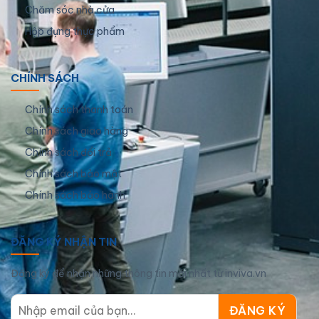
Chăm sóc nhà cửa
Hộp đựng thực phẩm
CHÍNH SÁCH
Chính sách thanh toán
Chính sách giao hàng
Chính sách đổi trả
Chính sách bảo mật
Chính sách bảo hành
ĐĂNG KÝ NHẬN TIN
Đăng ký để nhận những thông tin mới nhất từ inviva.vn