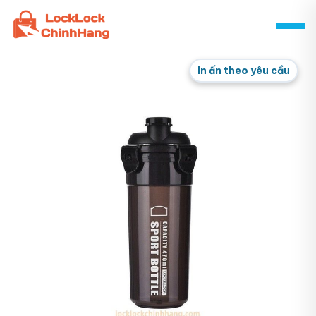
Skip
to
content
In ấn theo yêu cầu