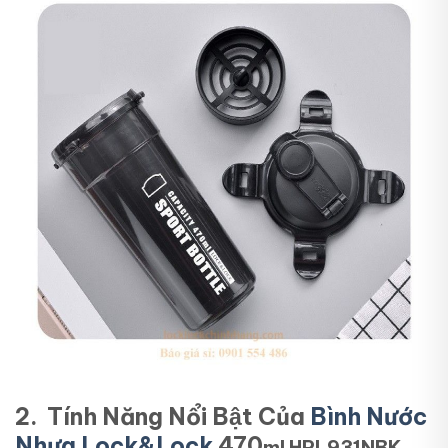
2. Tính Năng Nổi Bật Của
Bình Nước
Nhựa Lock&Lock
470
ml HPL931NBK