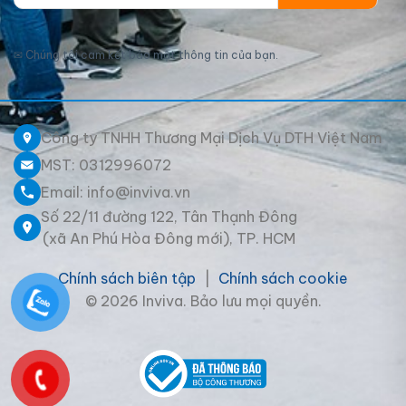
✉
Chúng tôi cam kết bảo mật thông tin của bạn.
Công ty TNHH Thương Mại Dịch Vụ DTH Việt Nam
MST: 0312996072
Email: info@inviva.vn
Số 22/11 đường 122, Tân Thạnh Đông
(xã An Phú Hòa Đông mới), TP. HCM
Chính sách biên tập
|
Chính sách cookie
© 2026 Inviva. Bảo lưu mọi quyền.