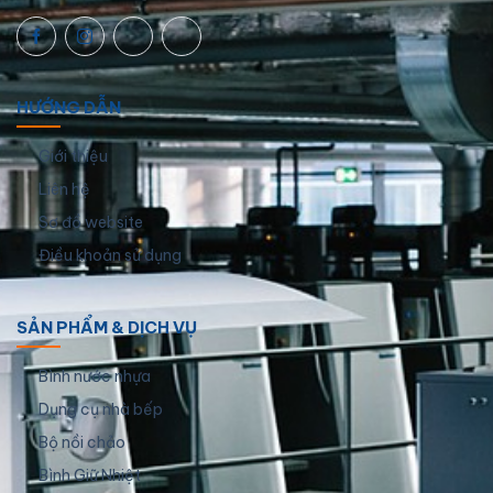
HƯỚNG DẪN
Giới thiệu
Liên hệ
Sơ đồ website
Điều khoản sử dụng
SẢN PHẨM & DỊCH VỤ
Bình nước nhựa
Dụng cụ nhà bếp
Bộ nồi chảo
Bình Giữ Nhiệt