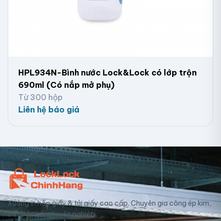
HPL934N-Bình nước Lock&Lock có lớp trộn
690ml (Có nắp mở phụ)
Từ 300 hộp
Liên hệ báo giá
Xưởng in hộp giấy & túi giấy cao cấp. Chuyên gia công ép kim,
UV, dập nổi chuyên nghiệp.