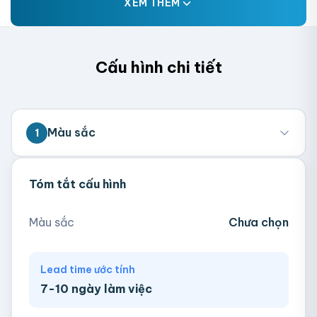
XEM THÊM
Cấu hình chi tiết
Màu sắc
1
Tóm tắt cấu hình
Hồng
Ngà
Tím
Xanh Mint
Màu sắc
Chưa chọn
Xanh Navy
Lead time ước tính
7-10 ngày làm việc