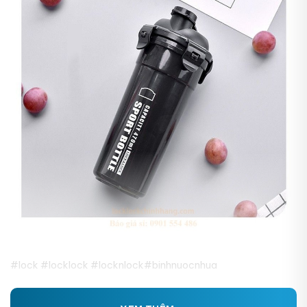
#lock #locklock #locknlock#binhnuocnhua