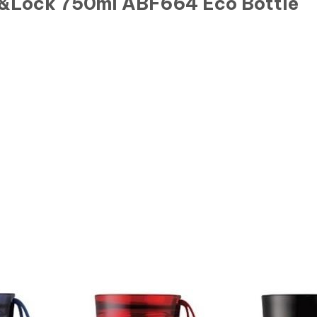
ck&Lock 750ml ABF664 Eco Bottle