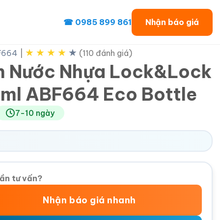
☎ 0985 899 861
Nhận báo giá
★
★
★
★
★
F664
|
(110 đánh giá)
h Nước Nhựa Lock&Lock
ml ABF664 Eco Bottle
7-10 ngày
ần tư vấn?
Nhận báo giá nhanh