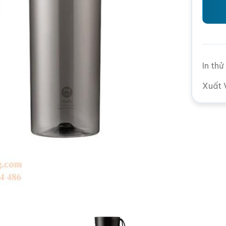
In th
Xuất 