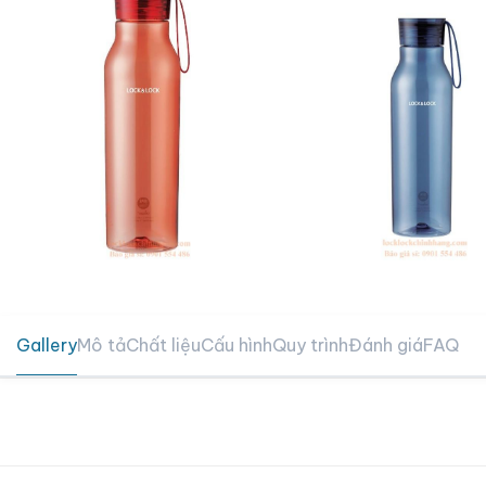
Gallery
Mô tả
Chất liệu
Cấu hình
Quy trình
Đánh giá
FAQ