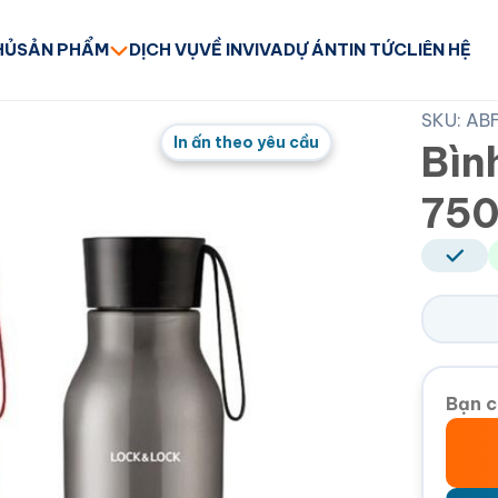
HỦ
SẢN PHẨM
DỊCH VỤ
VỀ INVIVA
DỰ ÁN
TIN TỨC
LIÊN HỆ
SKU: AB
In ấn theo yêu cầu
Bìn
750
Bạn c