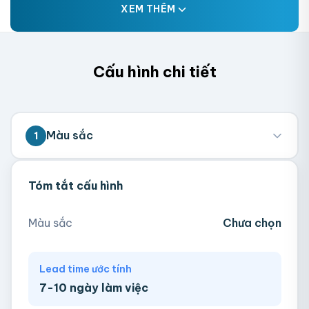
XEM THÊM
Cấu hình chi tiết
Màu sắc
1
Tóm tắt cấu hình
Hồng
Ngà
Tím
Xanh Mint
Màu sắc
Chưa chọn
Xanh Navy
Lead time ước tính
7-10 ngày làm việc