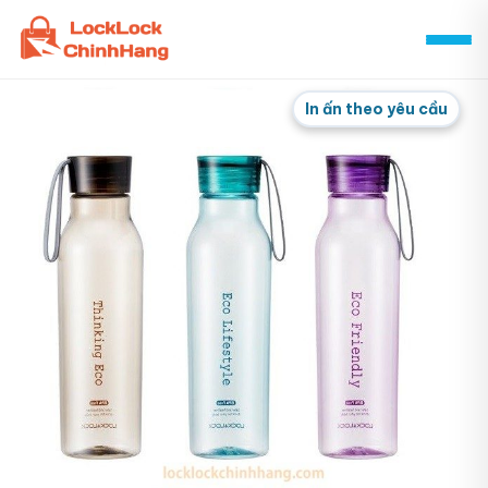
Skip
to
content
In ấn theo yêu cầu