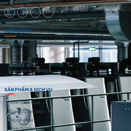
HƯỚNG DẪN
Giới thiệu
Liên hệ
Sơ đồ website
Điều khoản sử dụng
SẢN PHẨM & DỊCH VỤ
Bình nước nhựa
Dụng cụ nhà bếp
Bộ nồi chảo
Bình Giữ Nhiệt