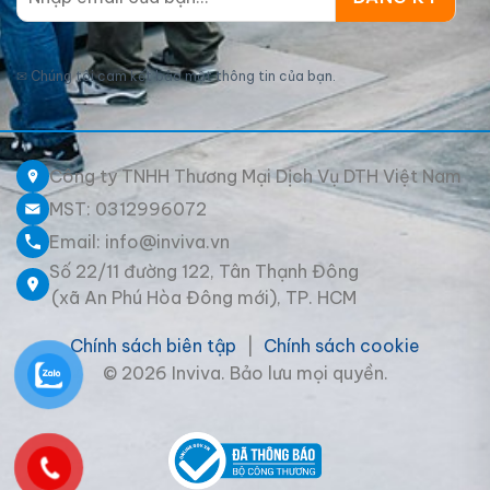
✉
Chúng tôi cam kết bảo mật thông tin của bạn.
Công ty TNHH Thương Mại Dịch Vụ DTH Việt Nam
MST: 0312996072
Email: info@inviva.vn
Số 22/11 đường 122, Tân Thạnh Đông
(xã An Phú Hòa Đông mới), TP. HCM
Chính sách biên tập
|
Chính sách cookie
© 2026 Inviva. Bảo lưu mọi quyền.