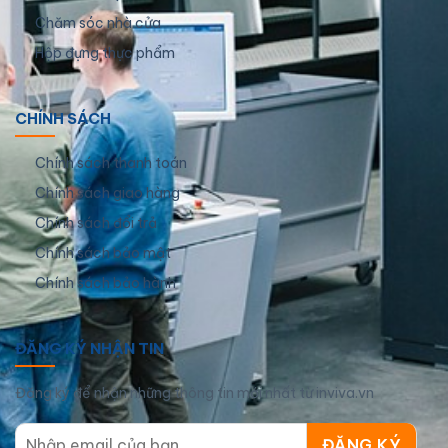
Chăm sóc nhà cửa
Hộp đựng thực phẩm
CHÍNH SÁCH
Chính sách thanh toán
Chính sách giao hàng
Chính sách đổi trả
Chính sách bảo mật
Chính sách bảo hành
ĐĂNG KÝ NHẬN TIN
Đăng ký để nhận những thông tin mới nhất từ inviva.vn