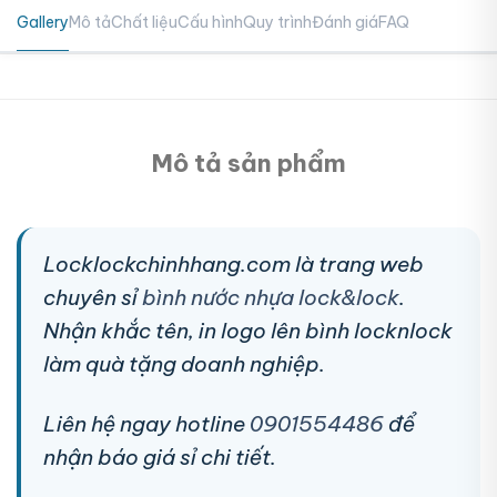
Gallery
Mô tả
Chất liệu
Cấu hình
Quy trình
Đánh giá
FAQ
Mô tả sản phẩm
Locklockchinhhang.com là trang web
chuyên sỉ
bình nước nhựa lock&lock
.
Nhận khắc tên, in logo lên bình locknlock
làm quà tặng doanh nghiệp.
Liên hệ ngay hotline
0901554486
để
nhận báo giá sỉ chi tiết.