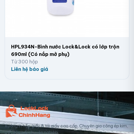
HPL934N-Bình nước Lock&Lock có lớp trộn
690ml (Có nắp mở phụ)
Từ 300 hộp
Liên hệ báo giá
Xưởng in hộp giấy & túi giấy cao cấp. Chuyên gia công ép kim,
UV, dập nổi chuyên nghiệp.