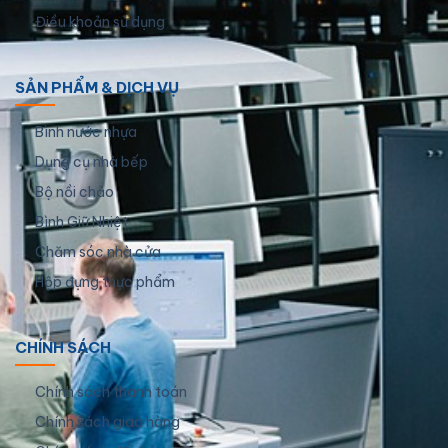
Điều khoản sử dụng
SẢN PHẨM & DỊCH VỤ
Bình nước nhựa
Dụng cụ nhà bếp
Bộ nồi chảo
Bình Giữ Nhiệt
Chăm sóc nhà cửa
Hộp đựng thực phẩm
CHÍNH SÁCH
Chính sách thanh toán
Chính sách giao hàng