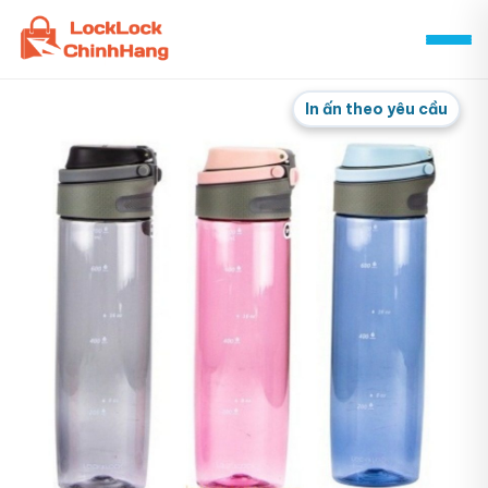
Skip
to
content
In ấn theo yêu cầu