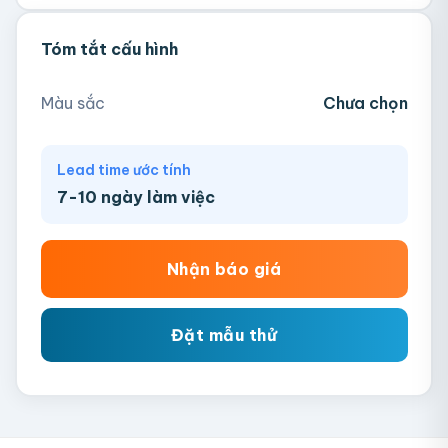
Tóm tắt cấu hình
Hồng
Ngà
Tím
Xanh Mint
Màu sắc
Chưa chọn
Xanh Navy
Lead time ước tính
7-10 ngày làm việc
Nhận báo giá
Đặt mẫu thử