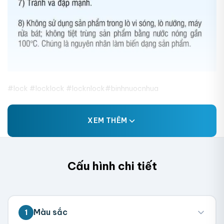
#lock #locklock #locknlock#binhnuocnhua
XEM THÊM
Cấu hình chi tiết
Màu sắc
1