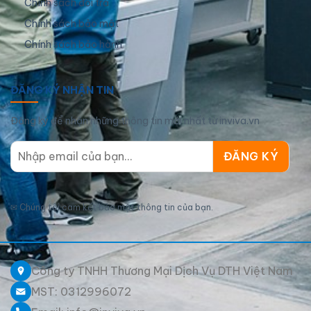
Chính sách đổi trả
Chính sách bảo mật
Chính sách bảo hành
ĐĂNG KÝ NHẬN TIN
Đăng ký để nhận những thông tin mới nhất từ inviva.vn
✉
Chúng tôi cam kết bảo mật thông tin của bạn.
Công ty TNHH Thương Mại Dịch Vụ DTH Việt Nam
MST: 0312996072