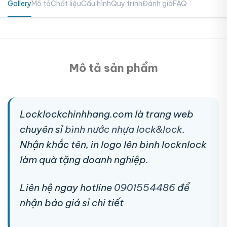
Gallery
Mô tả
Chất liệu
Cấu hình
Quy trình
Đánh giá
FAQ
Mô tả sản phẩm
Locklockchinhhang.com là trang web
chuyên sỉ
bình nước nhựa lock&lock
.
Nhận khắc tên, in logo lên bình locknlock
làm quà tặng doanh nghiệp.
Liên hệ ngay hotline
0901554486
để
nhận báo giá sỉ chi tiết