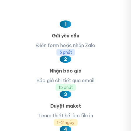
1
Gửi yêu cầu
Điền form hoặc nhắn Zalo
5 phút
2
Nhận báo giá
Báo giá chi tiết qua email
15 phút
3
Duyệt maket
Team thiết kế làm file in
1-2 ngày
4