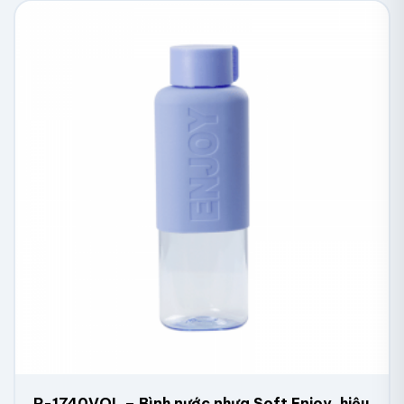
P-1740VOL – Bình nước nhựa Soft Enjoy, hiệu