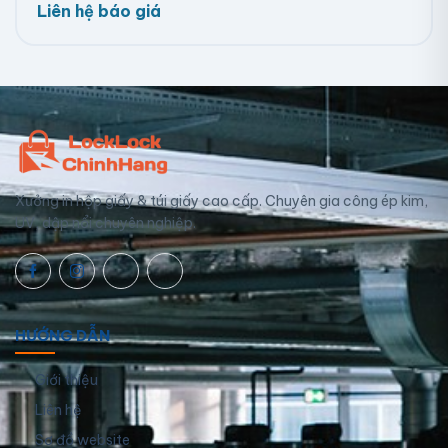
Liên hệ báo giá
Xưởng in hộp giấy & túi giấy cao cấp. Chuyên gia công ép kim,
UV, dập nổi chuyên nghiệp.
HƯỚNG DẪN
Giới thiệu
Liên hệ
Sơ đồ website