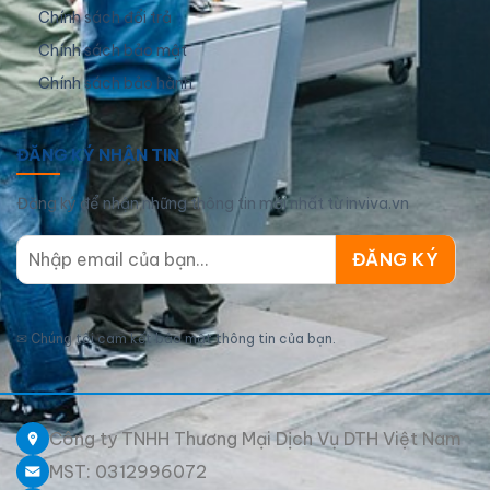
Chính sách đổi trả
Chính sách bảo mật
Chính sách bảo hành
ĐĂNG KÝ NHẬN TIN
Đăng ký để nhận những thông tin mới nhất từ inviva.vn
✉
Chúng tôi cam kết bảo mật thông tin của bạn.
Công ty TNHH Thương Mại Dịch Vụ DTH Việt Nam
MST: 0312996072