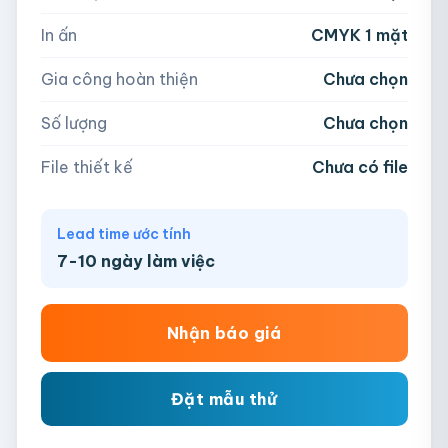
📁
In ấn
CMYK 1 mặt
−
+
hộp
Kéo thả file hoặc
click để chọn
Gia công hoàn thiện
Chưa chọn
AI, PDF, EPS, PSD, PNG, JPG (tối đa 50MB)
Số lượng
Chưa chọn
Chưa có file?
Bỏ qua, team hỗ trợ thiết kế →
File thiết kế
Chưa có file
Lead time ước tính
7-10 ngày làm việc
Nhận báo giá
Đặt mẫu thử