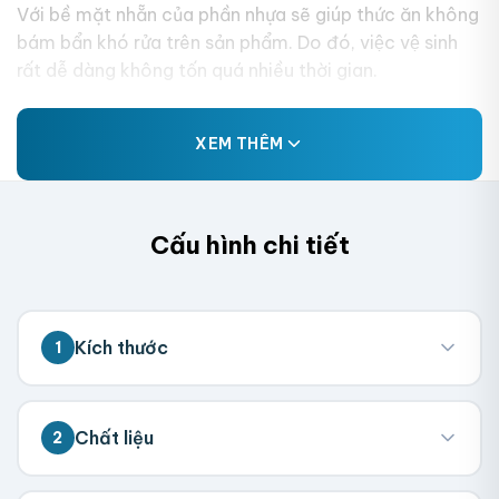
Với bề mặt nhẵn của phần nhựa sẽ giúp thức ăn không
bám bẩn khó rửa trên sản phẩm. Do đó, việc vệ sinh
rất dễ dàng không tốn quá nhiều thời gian.
XEM THÊM
Cấu hình chi tiết
Kích thước
1
💡 Đo kích thước bên trong hộp (nơi chứa
Chất liệu
2
sản phẩm). Chúng tôi sẽ tính toán kích
thước tổng thể.