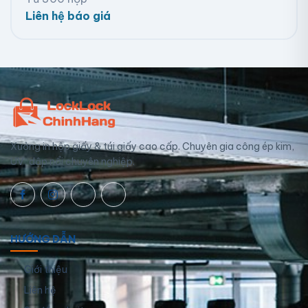
Liên hệ báo giá
Xưởng in hộp giấy & túi giấy cao cấp. Chuyên gia công ép kim,
UV, dập nổi chuyên nghiệp.
HƯỚNG DẪN
Giới thiệu
Liên hệ