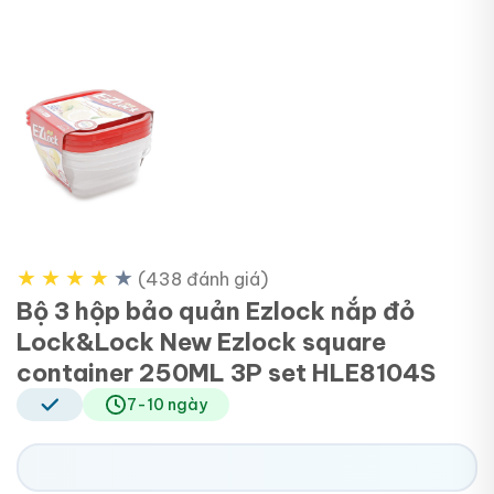
★
★
★
★
★
(438 đánh giá)
Bộ 3 hộp bảo quản Ezlock nắp đỏ
Lock&Lock New Ezlock square
container 250ML 3P set HLE8104S
7-10 ngày