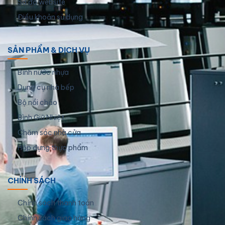
Sơ đồ website
Điều khoản sử dụng
SẢN PHẨM & DỊCH VỤ
Bình nước nhựa
Dụng cụ nhà bếp
Bộ nồi chảo
Bình Giữ Nhiệt
Chăm sóc nhà cửa
Hộp đựng thực phẩm
CHÍNH SÁCH
Chính sách thanh toán
Chính sách giao hàng