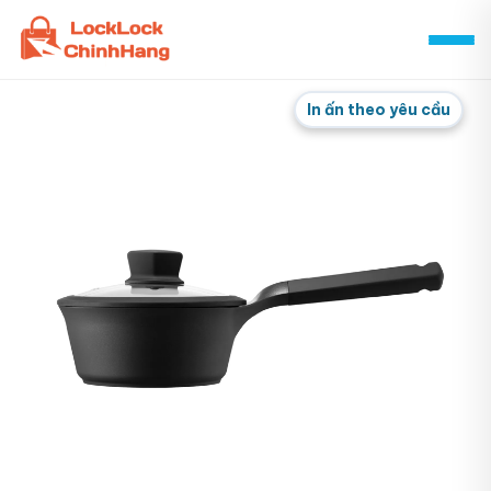
Skip
to
content
In ấn theo yêu cầu