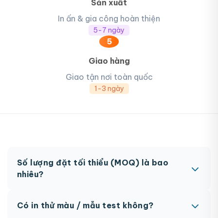
Sản xuất
In ấn & gia công hoàn thiện
5-7 ngày
5
Giao hàng
Giao tận nơi toàn quốc
1-3 ngày
Số lượng đặt tối thiểu (MOQ) là bao
nhiêu?
MOQ từ 300 hộp tùy sản phẩm. Một số sản phẩm
Có in thử màu / mẫu test không?
đặc biệt có thể có MOQ khác nhau.