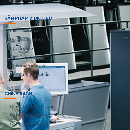
SẢN PHẨM & DỊCH VỤ
Bình nước nhựa
Dụng cụ nhà bếp
Bộ nồi chảo
Bình Giữ Nhiệt
Chăm sóc nhà cửa
Hộp đựng thực phẩm
CHÍNH SÁCH
Chính sách thanh toán
Chính sách giao hàng
Chính sách đổi trả