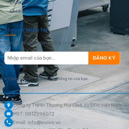
Chính sách bảo mật
Chính sách bảo hành
ĐĂNG KÝ NHẬN TIN
Đăng ký để nhận những thông tin mới nhất từ inviva.vn
✉
Chúng tôi cam kết bảo mật thông tin của bạn.
Công ty TNHH Thương Mại Dịch Vụ DTH Việt Nam
MST: 0312996072
Email: info@inviva.vn