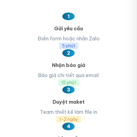
1
Gửi yêu cầu
Điền form hoặc nhắn Zalo
5 phút
2
Nhận báo giá
Báo giá chi tiết qua email
15 phút
3
Duyệt maket
Team thiết kế làm file in
1-2 ngày
4