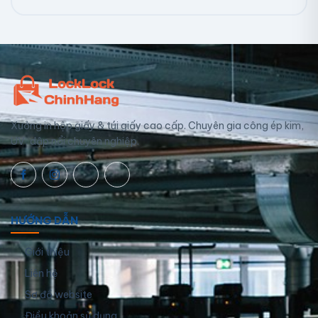
Xưởng in hộp giấy & túi giấy cao cấp. Chuyên gia công ép kim,
UV, dập nổi chuyên nghiệp.
HƯỚNG DẪN
Giới thiệu
Liên hệ
Sơ đồ website
Điều khoản sử dụng