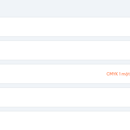
. Chúng tôi sẽ tính toán kích thước tổng thể.
Cao (cm)
Ivory 300gsm
CMYK 1 mặt
hông In
 Vàng
Dập Nổi