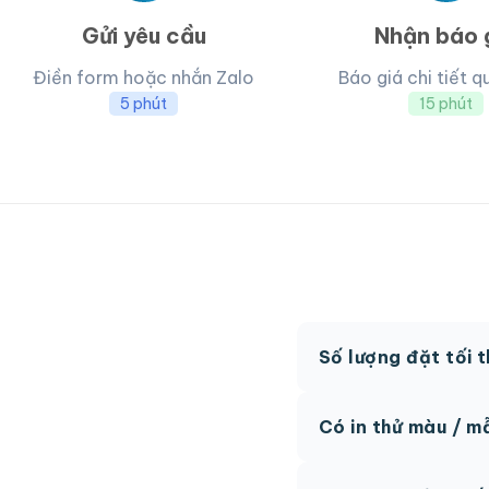
Gửi yêu cầu
Nhận báo 
Điền form hoặc nhắn Zalo
Báo giá chi tiết q
5 phút
15 phút
Số lượng đặt tối 
MOQ từ 300 hộp tùy
Có in thử màu / m
Có, chúng tôi hỗ trợ 