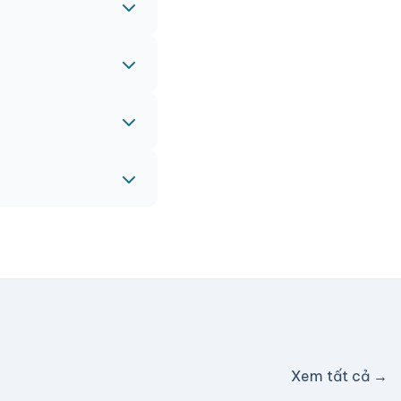
 gấp, vui lòng liên
eam sẽ hỗ trợ miễn
c hỗ trợ phí ship.
Xem tất cả →