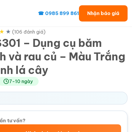
☎ 0985 899 861
Nhận báo giá
★
★
(106 đánh giá)
301 – Dụng cụ băm
h và rau củ – Màu Trắng
nh lá cây
7-10 ngày
ần tư vấn?