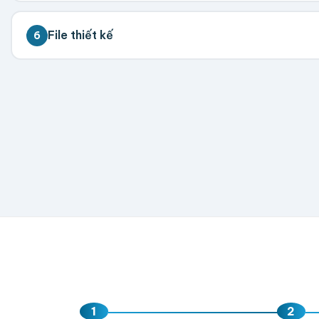
💡 Đặt càng nhiều giá càng tốt. Vui lòng liên hệ để 
File thiết kế
6
300
500
1,000
2,000
5,000
💡 Hỗ trợ AI, PDF, EPS, PSD, PNG (300dpi). Nếu chưa 
Hoặc nhập số lượng:
−
+
hộp
Kéo thả fil
AI, PDF, EPS, PS
Chưa có file?
Bỏ q
1
2