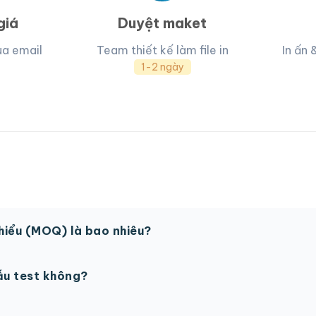
giá
Duyệt maket
ua email
Team thiết kế làm file in
In ấn 
1-2 ngày
thiểu (MOQ) là bao nhiêu?
 sản phẩm. Một số sản phẩm đặc biệt có thể có MOQ khá
ẫu test không?
in thử trước khi sản xuất đại trà. Chi phí in thử sẽ được tí