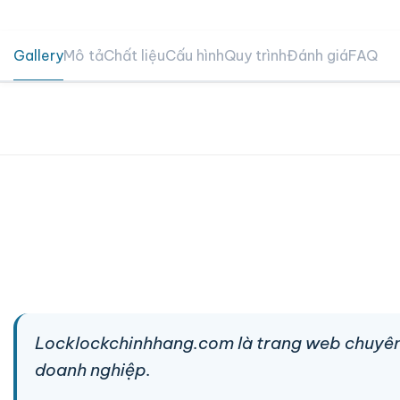
Gallery
Mô tả
Chất liệu
Cấu hình
Quy trình
Đánh giá
FAQ
Locklockchinhhang.com là trang web chuyên
doanh nghiệp.