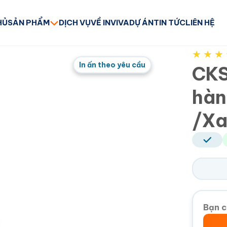
HỦ
SẢN PHẨM
DỊCH VỤ
VỀ INVIVA
DỰ ÁN
TIN TỨC
LIÊN HỆ
★
★
★
In ấn theo yêu cầu
CKS
hàn
/Xa
Bạn c