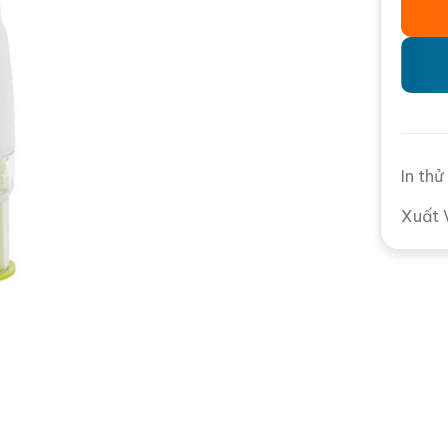
In th
Xuất 