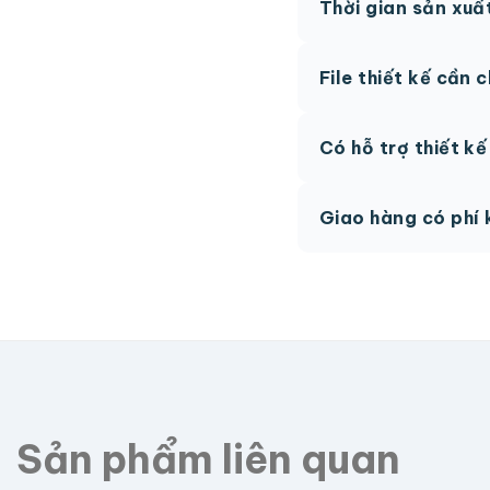
Thời gian sản xuấ
thức.
Thông thường 7-10 n
File thiết kế cần 
hệ để được tư vấn.
AI, PDF vector hoặc 
Có hỗ trợ thiết k
phí.
Có, team thiết kế h
Giao hàng có phí 
Giao toàn quốc, phí 
Sản phẩm liên quan