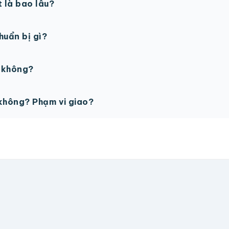
t là bao lâu?
gày làm việc sau khi duyệt maket. Có thể rút ngắn nếu cần
chuẩn bị gì?
PSD với độ phân giải 300dpi. Nếu chưa có file thiết kế, t
ế không?
ỗ trợ miễn phí cho tất cả đơn hàng.
không? Phạm vi giao?
vận chuyển tính theo địa chỉ nhận hàng. Đơn lớn có thể đượ