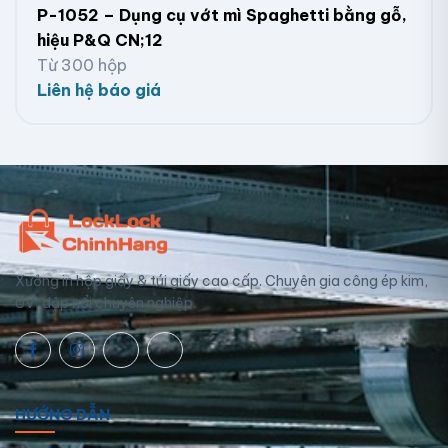
P-1052 – Dụng cụ vớt mì Spaghetti bằng gỗ,
hiệu P&Q CN;12
Từ 300 hộp
Liên hệ báo giá
Xưởng in hộp giấy & túi giấy cao cấp. Chuyên gia công ép kim,
UV, dập nổi chuyên nghiệp.
HƯỚNG DẪN