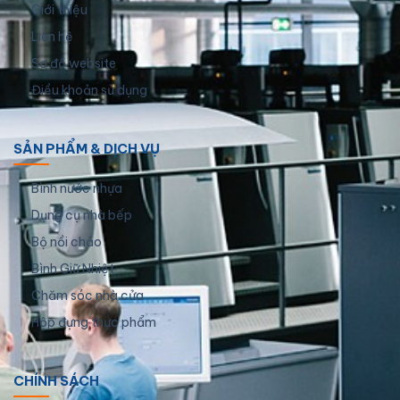
Giới thiệu
Liên hệ
Sơ đồ website
Điều khoản sử dụng
SẢN PHẨM & DỊCH VỤ
Bình nước nhựa
Dụng cụ nhà bếp
Bộ nồi chảo
Bình Giữ Nhiệt
Chăm sóc nhà cửa
Hộp đựng thực phẩm
CHÍNH SÁCH