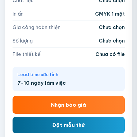
Chất liệu
Chưa chọn
Hoặc nhập số lượng:
📁
In ấn
CMYK 1 mặt
−
+
hộp
Kéo thả file hoặc
click để chọn
Gia công hoàn thiện
Chưa chọn
AI, PDF, EPS, PSD, PNG, JPG (tối đa 50MB)
Số lượng
Chưa chọn
Chưa có file?
Bỏ qua, team hỗ trợ thiết kế →
File thiết kế
Chưa có file
Lead time ước tính
7-10 ngày làm việc
Nhận báo giá
Đặt mẫu thử