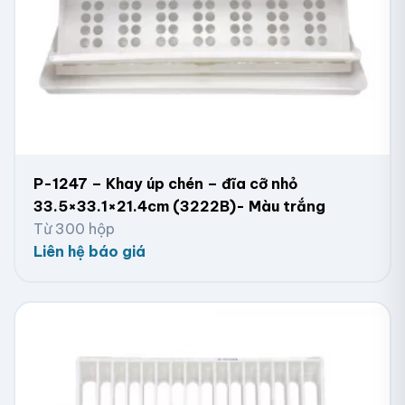
P-1247 – Khay úp chén – đĩa cỡ nhỏ
33.5×33.1×21.4cm (3222B)- Màu trắng
Từ 300 hộp
Liên hệ báo giá