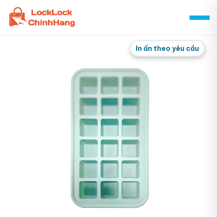
Skip
to
content
In ấn theo yêu cầu