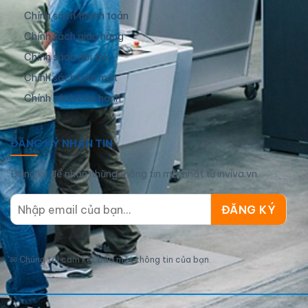
Chính sách thanh toán
Chính sách giao hàng
Chính sách đổi trả
Chính sách bảo mật
Chính sách bảo hành
ĐĂNG KÝ NHẬN TIN
Đăng ký để nhận những thông tin mới nhất từ inviva.vn
✉
Chúng tôi cam kết bảo mật thông tin của bạn.