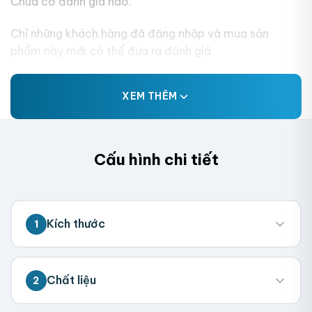
Chưa có đánh giá nào.
Chỉ những khách hàng đã đăng nhập và mua sản
phẩm này mới có thể đưa ra đánh giá.
XEM THÊM
Cấu hình chi tiết
Kích thước
1
💡 Đo kích thước bên trong hộp (nơi chứa
Chất liệu
2
sản phẩm). Chúng tôi sẽ tính toán kích
thước tổng thể.