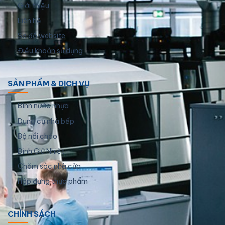
Giới thiệu
Liên hệ
Sơ đồ website
Điều khoản sử dụng
SẢN PHẨM & DỊCH VỤ
Bình nước nhựa
Dụng cụ nhà bếp
Bộ nồi chảo
Bình Giữ Nhiệt
Chăm sóc nhà cửa
Hộp đựng thực phẩm
CHÍNH SÁCH