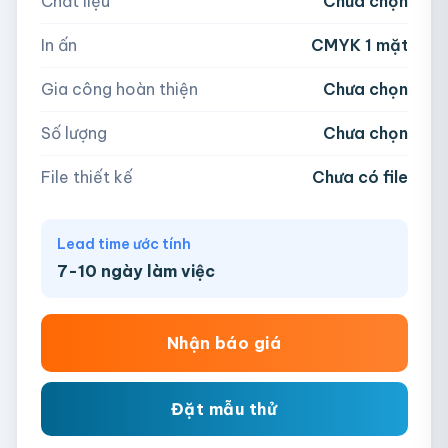
Chất liệu
Chưa chọn
Hoặc nhập số lượng:
📁
In ấn
CMYK 1 mặt
−
+
hộp
Kéo thả file hoặc
click để chọn
Gia công hoàn thiện
Chưa chọn
AI, PDF, EPS, PSD, PNG, JPG (tối đa 50MB)
Số lượng
Chưa chọn
Chưa có file?
Bỏ qua, team hỗ trợ thiết kế →
File thiết kế
Chưa có file
Lead time ước tính
7-10 ngày làm việc
Nhận báo giá
Đặt mẫu thử