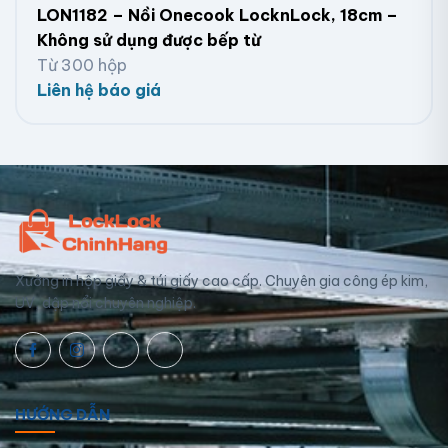
LON1182 – Nồi Onecook LocknLock, 18cm –
Không sử dụng được bếp từ
Từ 300 hộp
Liên hệ báo giá
Xưởng in hộp giấy & túi giấy cao cấp. Chuyên gia công ép kim,
UV, dập nổi chuyên nghiệp.
HƯỚNG DẪN