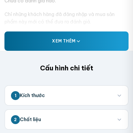
Chưa có đánh giá nào.
Chỉ những khách hàng đã đăng nhập và mua sản
phẩm này mới có thể đưa ra đánh giá.
XEM THÊM
Cấu hình chi tiết
Kích thước
1
💡 Đo kích thước bên trong hộp (nơi chứa
Chất liệu
2
sản phẩm). Chúng tôi sẽ tính toán kích
thước tổng thể.