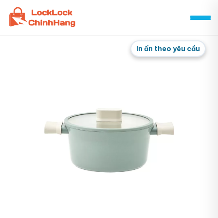
Skip
to
content
In ấn theo yêu cầu