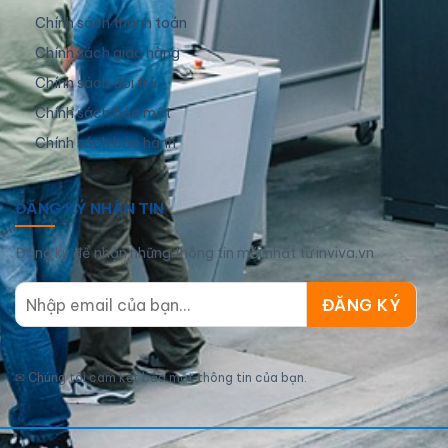
Chính sách thanh toán
Chính sách giao hàng
Chính sách đổi trả
Chính sách bảo mật
Chính sách bảo hành
ĐĂNG KÝ NHẬN TIN
Đăng ký để nhận những thông tin mới nhất từ inviva.vn
✉
Chúng tôi cam kết bảo mật thông tin của bạn.