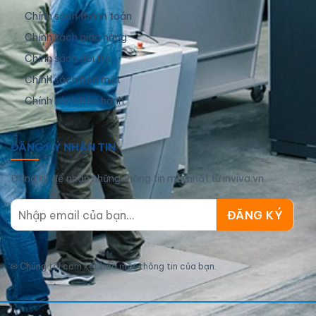
Chính sách thanh toán
Chính sách giao hàng
Chính sách đổi trả
Chính sách bảo mật
Chính sách bảo hành
ĐĂNG KÝ NHẬN TIN
Đăng ký để nhận những thông tin mới nhất từ inviva.vn
✉
Chúng tôi cam kết bảo mật thông tin của bạn.