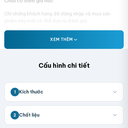
Chưa có đánh giá nào.
Chỉ những khách hàng đã đăng nhập và mua sản
phẩm này mới có thể đưa ra đánh giá.
XEM THÊM
Cấu hình chi tiết
Kích thước
1
💡 Đo kích thước bên trong hộp (nơi chứa
Chất liệu
2
sản phẩm). Chúng tôi sẽ tính toán kích
thước tổng thể.