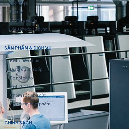
Giới thiệu
Liên hệ
Sơ đồ website
Điều khoản sử dụng
SẢN PHẨM & DỊCH VỤ
Bình nước nhựa
Dụng cụ nhà bếp
Bộ nồi chảo
Bình Giữ Nhiệt
Chăm sóc nhà cửa
Hộp đựng thực phẩm
CHÍNH SÁCH