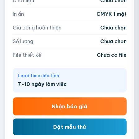
Chất liệu
Chưa chọn
Hoặc nhập số lượng:
📁
In ấn
CMYK 1 mặt
−
+
hộp
Kéo thả file hoặc
click để chọn
Gia công hoàn thiện
Chưa chọn
AI, PDF, EPS, PSD, PNG, JPG (tối đa 50MB)
Số lượng
Chưa chọn
Chưa có file?
Bỏ qua, team hỗ trợ thiết kế →
File thiết kế
Chưa có file
Lead time ước tính
7-10 ngày làm việc
Nhận báo giá
Đặt mẫu thử