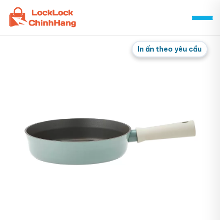
Skip
to
content
In ấn theo yêu cầu