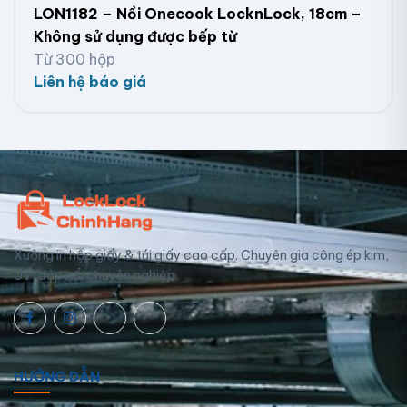
LON1182 – Nồi Onecook LocknLock, 18cm –
Không sử dụng được bếp từ
Từ 300 hộp
Liên hệ báo giá
Xưởng in hộp giấy & túi giấy cao cấp. Chuyên gia công ép kim,
UV, dập nổi chuyên nghiệp.
HƯỚNG DẪN