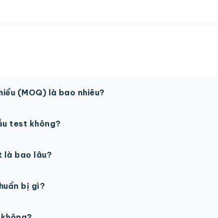
thiểu (MOQ) là bao nhiêu?
 sản phẩm. Một số sản phẩm đặc biệt có thể có MOQ khá
ẫu test không?
in thử trước khi sản xuất đại trà. Chi phí in thử sẽ được tí
t là bao lâu?
gày làm việc sau khi duyệt maket. Có thể rút ngắn nếu cần
chuẩn bị gì?
PSD với độ phân giải 300dpi. Nếu chưa có file thiết kế, t
ế không?