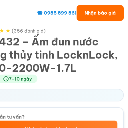
☎ 0985 899 861
Nhận báo giá
★
★
(356 đánh giá)
432 – Ấm đun nước
g thủy tinh LocknLock,
0-2200W-1.7L
7-10 ngày
ần tư vấn?