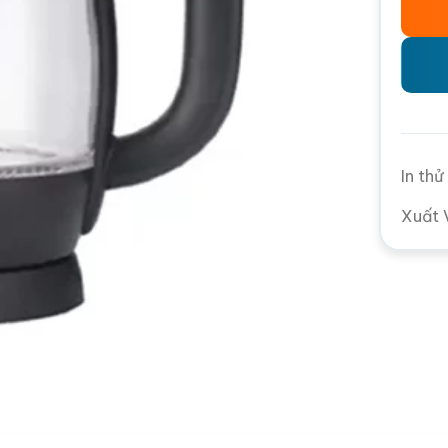
In th
Xuất 