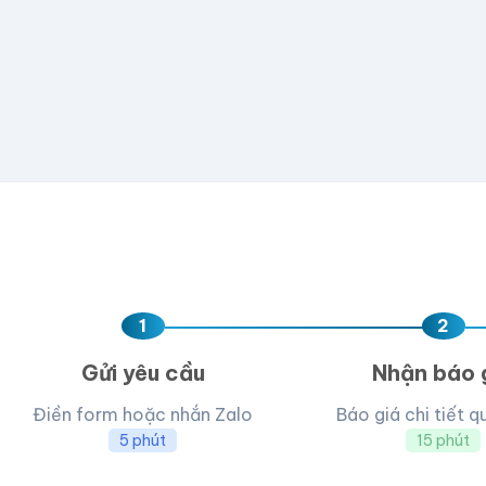
Hoặc nhập số lượng:
−
+
hộp
Kéo thả fil
AI, PDF, EPS, PS
Chưa có file?
Bỏ q
1
2
Gửi yêu cầu
Nhận báo 
Điền form hoặc nhắn Zalo
Báo giá chi tiết q
5 phút
15 phút