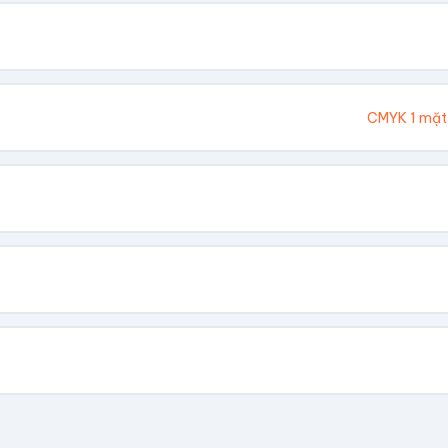
. Chúng tôi sẽ tính toán kích thước tổng thể.
Cao (cm)
Ivory 300gsm
CMYK 1 mặt
hông In
 Vàng
Dập Nổi
biết giá theo số lượng.
có file, team sẽ hỗ trợ thiết kế.