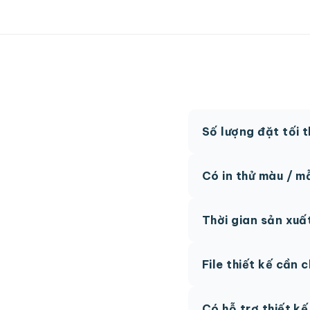
Số lượng đặt tối 
MOQ từ 300 hộp tùy
Có in thử màu / m
Có, chúng tôi hỗ trợ 
Thời gian sản xuấ
thức.
Thông thường 7-10 n
File thiết kế cần 
hệ để được tư vấn.
AI, PDF vector hoặc 
Có hỗ trợ thiết k