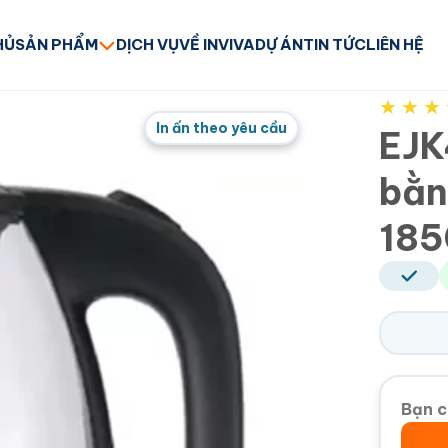
HỦ
SẢN PHẨM
DỊCH VỤ
VỀ INVIVA
DỰ ÁN
TIN TỨC
LIÊN HỆ
★
★
★
In ấn theo yêu cầu
EJK
bằn
185
Bạn c