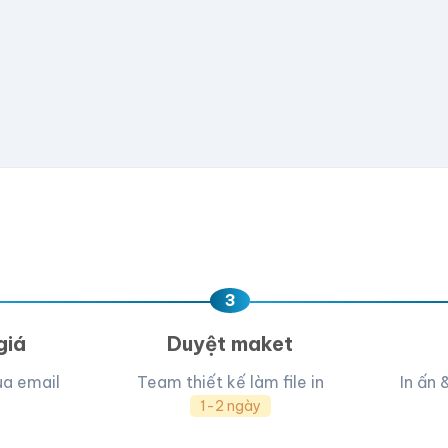
📁
e hoặc
click để chọn
D, PNG, JPG (tối đa 50MB)
ua, team hỗ trợ thiết kế →
3
giá
Duyệt maket
ua email
Team thiết kế làm file in
In ấn 
1-2 ngày