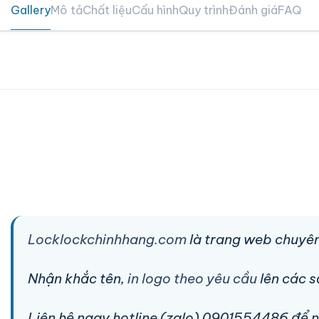
Gallery
Mô tả
Chất liệu
Cấu hình
Quy trình
Đánh giá
FAQ
Locklockchinhhang.com
là trang web chuyên
Nhận khắc tên,
in logo theo yêu cầu
lên các 
Liên hệ ngay hotline (zalo) 0901554486 để nhậ