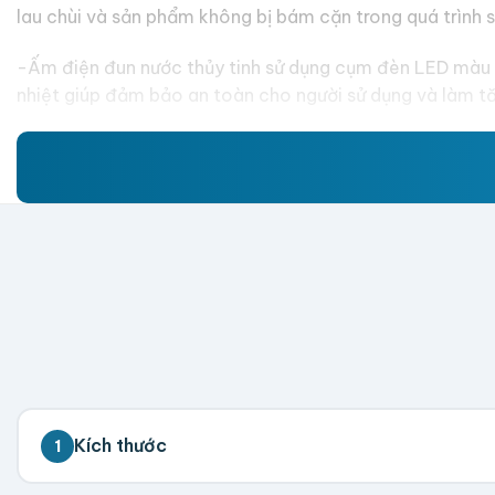
lau chùi và sản phẩm không bị bám cặn trong quá trình s
-Ấm điện đun nước thủy tinh sử dụng cụm đèn LED màu x
nhiệt giúp đảm bảo an toàn cho người sử dụng và làm t
Kích thước
1