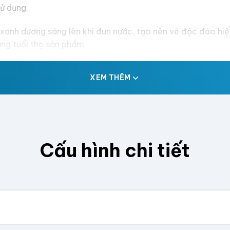
ử dụng.
anh dương sáng lên khi đun nước, tạo nên vẻ độc đáo hiệ
ăng tuổi thọ sản phẩm
XEM THÊM
Cấu hình chi tiết