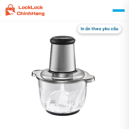
Skip
to
content
In ấn theo yêu cầu