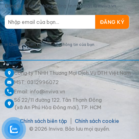
Đăng ký để nhận những thông tin mới nhất từ inviva.vn
✉
Chúng tôi cam kết bảo mật thông tin của bạn.
Công ty TNHH Thương Mại Dịch Vụ DTH Việt Nam
MST: 0312996072
Email: info@inviva.vn
Số 22/11 đường 122, Tân Thạnh Đông
(xã An Phú Hòa Đông mới), TP. HCM
Chính sách biên tập
|
Chính sách cookie
© 2026 Inviva. Bảo lưu mọi quyền.