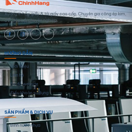
Xưởng in hộp giấy & túi giấy cao cấp. Chuyên gia công ép kim,
UV, dập nổi chuyên nghiệp.
HƯỚNG DẪN
Giới thiệu
Liên hệ
Sơ đồ website
Điều khoản sử dụng
SẢN PHẨM & DỊCH VỤ
Bình nước nhựa