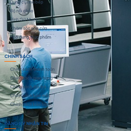
Dụng cụ nhà bếp
Bộ nồi chảo
Bình Giữ Nhiệt
Chăm sóc nhà cửa
Hộp đựng thực phẩm
CHÍNH SÁCH
Chính sách thanh toán
Chính sách giao hàng
Chính sách đổi trả
Chính sách bảo mật
Chính sách bảo hành
ĐĂNG KÝ NHẬN TIN