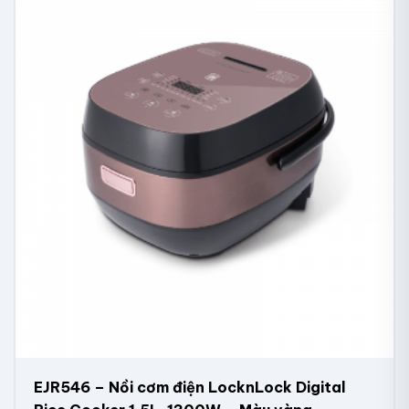
EJR546 – Nồi cơm điện LocknLock Digital