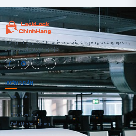
Xưởng in hộp giấy & túi giấy cao cấp. Chuyên gia công ép kim,
UV, dập nổi chuyên nghiệp.
HƯỚNG DẪN
Giới thiệu
Liên hệ
Sơ đồ website
Điều khoản sử dụng