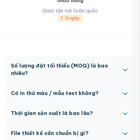
Giao hàng
Giao tận nơi toàn quốc
1-3 ngày
Số lượng đặt tối thiểu (MOQ) là bao
nhiêu?
MOQ từ 300 hộp tùy sản phẩm. Một số sản phẩm
Có in thử màu / mẫu test không?
đặc biệt có thể có MOQ khác nhau.
Có, chúng tôi hỗ trợ in thử trước khi sản xuất đại
Thời gian sản xuất là bao lâu?
trà. Chi phí in thử sẽ được tính vào đơn hàng
chính thức.
Thông thường 7-10 ngày làm việc sau khi duyệt
File thiết kế cần chuẩn bị gì?
maket. Có thể rút ngắn nếu cần gấp, vui lòng liên