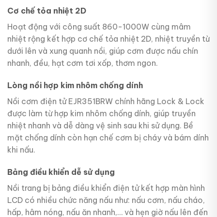
Cơ chế tỏa nhiệt 2D
Hoạt động với công suất 860-1000W cùng mâm
nhiệt rộng kết hợp cơ chế tỏa nhiệt 2D, nhiệt truyền từ
dưới lên và xung quanh nồi, giúp cơm được nấu chín
nhanh, đều, hạt cơm tơi xốp, thơm ngon.
Lòng nồi hợp kim nhôm chống dính
Nồi cơm điện tử EJR351BRW chính hãng Lock & Lock
được làm từ hợp kim nhôm chống dính, giúp truyền
nhiệt nhanh và dễ dàng vệ sinh sau khi sử dụng. Bề
mặt chống dính còn hạn chế cơm bị cháy và bám dính
khi nấu.
Bảng điều khiển dễ sử dụng
Nồi trang bị bảng điều khiển điện tử kết hợp màn hình
LCD có nhiều chức năng nấu như: nấu cơm, nấu cháo,
hấp, hâm nóng, nấu ăn nhanh,… và hẹn giờ nấu lên đến