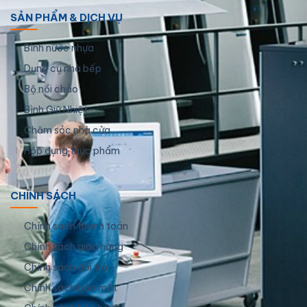
SẢN PHẨM & DỊCH VỤ
Bình nước nhựa
Dụng cụ nhà bếp
Bộ nồi chảo
Bình Giữ Nhiệt
Chăm sóc nhà cửa
Hộp đựng thực phẩm
CHÍNH SÁCH
Chính sách thanh toán
Chính sách giao hàng
Chính sách đổi trả
Chính sách bảo mật