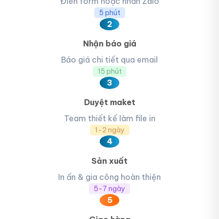
Điền form hoặc nhắn Zalo
5 phút
2
Nhận báo giá
Báo giá chi tiết qua email
15 phút
3
Duyệt maket
Team thiết kế làm file in
1-2 ngày
4
Sản xuất
In ấn & gia công hoàn thiện
5-7 ngày
5