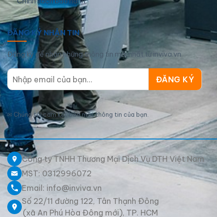
Chính sách bảo hành
ĐĂNG KÝ NHẬN TIN
Đăng ký để nhận những thông tin mới nhất từ inviva.vn
✉
Chúng tôi cam kết bảo mật thông tin của bạn.
Công ty TNHH Thương Mại Dịch Vụ DTH Việt Nam
MST: 0312996072
Email: info@inviva.vn
Số 22/11 đường 122, Tân Thạnh Đông
(xã An Phú Hòa Đông mới), TP. HCM