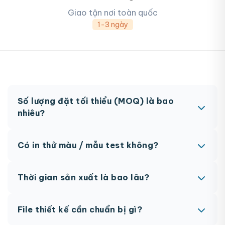
Giao tận nơi toàn quốc
1-3 ngày
Số lượng đặt tối thiểu (MOQ) là bao
nhiêu?
MOQ từ 300 hộp tùy sản phẩm. Một số sản phẩm
Có in thử màu / mẫu test không?
đặc biệt có thể có MOQ khác nhau.
Có, chúng tôi hỗ trợ in thử trước khi sản xuất đại
Thời gian sản xuất là bao lâu?
trà. Chi phí in thử sẽ được tính vào đơn hàng
chính thức.
Thông thường 7-10 ngày làm việc sau khi duyệt
File thiết kế cần chuẩn bị gì?
maket. Có thể rút ngắn nếu cần gấp, vui lòng liên
hệ để được tư vấn.