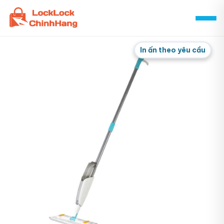
Skip
to
content
In ấn theo yêu cầu