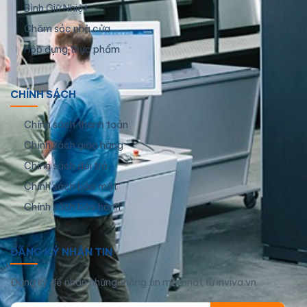
Bình Giữ Nhiệt
Chăm sóc nhà cửa
Hộp đựng thực phẩm
CHÍNH SÁCH
Chính sách thanh toán
Chính sách giao hàng
Chính sách đổi trả
Chính sách bảo mật
Chính sách bảo hành
ĐĂNG KÝ NHẬN TIN
Đăng ký để nhận những thông tin mới nhất từ inviva.vn