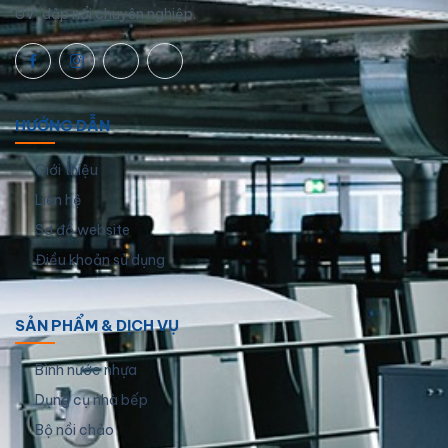
UV, dập nổi chuyên nghiệp.
HƯỚNG DẪN
Giới thiệu
Liên hệ
Sơ đồ website
Điều khoản sử dụng
SẢN PHẨM & DỊCH VỤ
Bình nước nhựa
Dụng cụ nhà bếp
Bộ nồi chảo