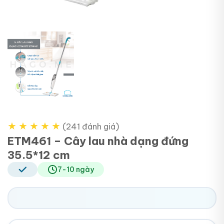
★
★
★
★
★
(241 đánh giá)
ETM461 – Cây lau nhà dạng đứng
35.5*12 cm
7-10 ngày