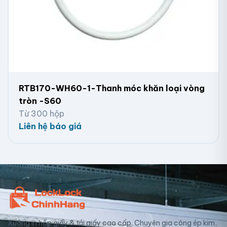
RTB170-WH60-1-Thanh móc khăn loại vòng
tròn -S60
Từ 300 hộp
Liên hệ báo giá
Xưởng in hộp giấy & túi giấy cao cấp. Chuyên gia công ép kim,