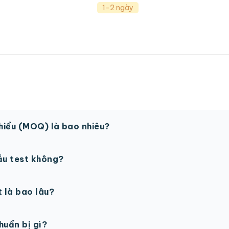
1-2 ngày
thiểu (MOQ) là bao nhiêu?
 sản phẩm. Một số sản phẩm đặc biệt có thể có MOQ khá
ẫu test không?
in thử trước khi sản xuất đại trà. Chi phí in thử sẽ được tí
t là bao lâu?
gày làm việc sau khi duyệt maket. Có thể rút ngắn nếu cần
chuẩn bị gì?