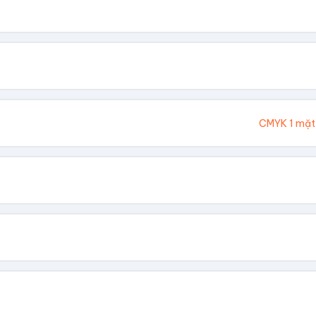
. Chúng tôi sẽ tính toán kích thước tổng thể.
Cao (cm)
Ivory 300gsm
CMYK 1 mặt
hông In
 Vàng
Dập Nổi
biết giá theo số lượng.