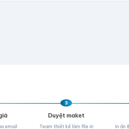
có file, team sẽ hỗ trợ thiết kế.
📁
e hoặc
click để chọn
D, PNG, JPG (tối đa 50MB)
ua, team hỗ trợ thiết kế →
3
giá
Duyệt maket
ua email
Team thiết kế làm file in
In ấn 