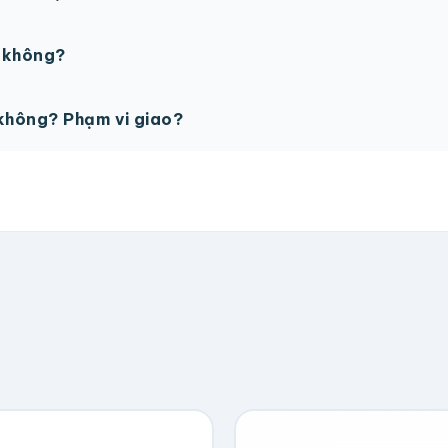
PSD với độ phân giải 300dpi. Nếu chưa có file thiết kế, t
ế không?
ỗ trợ miễn phí cho tất cả đơn hàng.
không? Phạm vi giao?
vận chuyển tính theo địa chỉ nhận hàng. Đơn lớn có thể đượ