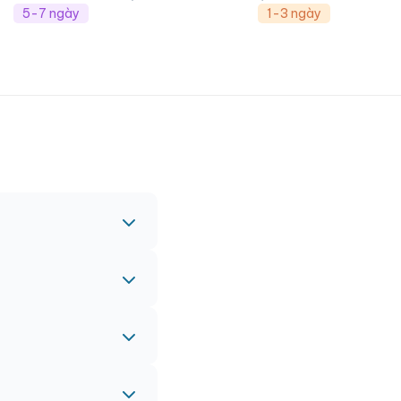
5-7 ngày
1-3 ngày
c nhau.
nh vào đơn hàng chính
 gấp, vui lòng liên