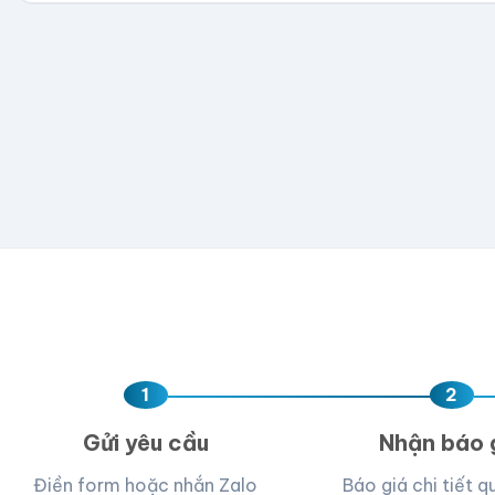
300
500
1,000
2,000
5,000
💡 Hỗ trợ AI, PDF, EPS, PSD, PNG (300dpi). Nếu chưa 
Hoặc nhập số lượng:
−
+
hộp
Kéo thả fil
AI, PDF, EPS, PS
Chưa có file?
Bỏ q
1
2
Gửi yêu cầu
Nhận báo 
Điền form hoặc nhắn Zalo
Báo giá chi tiết q