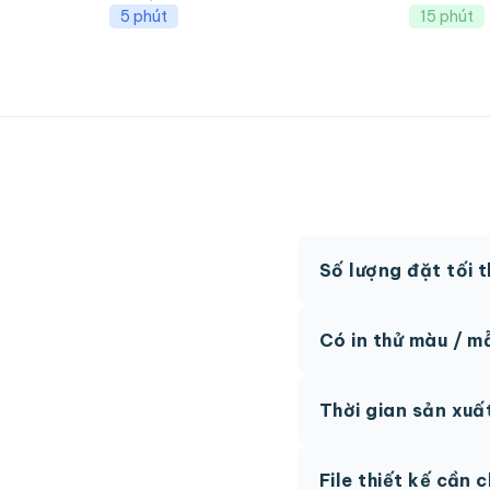
5 phút
15 phút
Số lượng đặt tối 
MOQ từ 300 hộp tùy
Có in thử màu / m
Có, chúng tôi hỗ trợ 
Thời gian sản xuấ
thức.
Thông thường 7-10 n
File thiết kế cần 
hệ để được tư vấn.