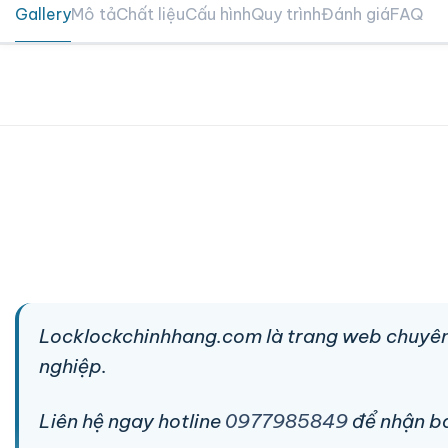
Gallery
Mô tả
Chất liệu
Cấu hình
Quy trình
Đánh giá
FAQ
Locklockchinhhang.com là trang web chuyên
nghiệp.
Liên hệ ngay hotline
0977985849
để nhận báo