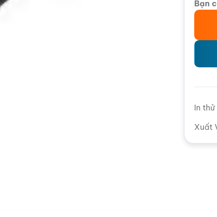
Bạn c
In th
Xuất 