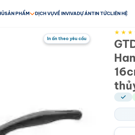
HỦ
SẢN PHẨM
DỊCH VỤ
VỀ INVIVA
DỰ ÁN
TIN TỨC
LIÊN HỆ
★
★
★
In ấn theo yêu cầu
GTD
Han
16c
thủ