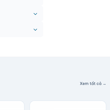
eam sẽ hỗ trợ miễn
c hỗ trợ phí ship.
Xem tất cả →