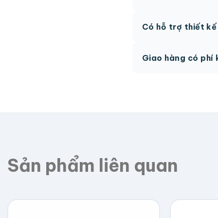
AI, PDF vector hoặc 
Có hỗ trợ thiết k
phí.
Có, team thiết kế h
Giao hàng có phí 
Giao toàn quốc, phí 
Sản phẩm liên quan