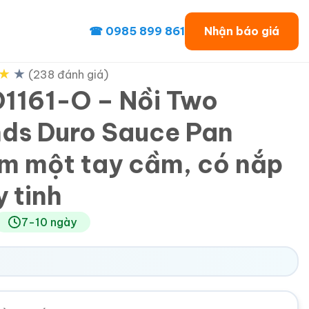
☎ 0985 899 861
Nhận báo giá
★
★
(238 đánh giá)
1161-O – Nồi Two
ds Duro Sauce Pan
m một tay cầm, có nắp
y tinh
7-10 ngày