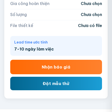
Gia công hoàn thiện
Chưa chọn
AI, PDF, EPS, PSD, PNG, JPG (tối đa 50MB)
Số lượng
Chưa chọn
Chưa có file?
Bỏ qua, team hỗ trợ thiết kế →
File thiết kế
Chưa có file
Lead time ước tính
7-10 ngày làm việc
Nhận báo giá
Đặt mẫu thử