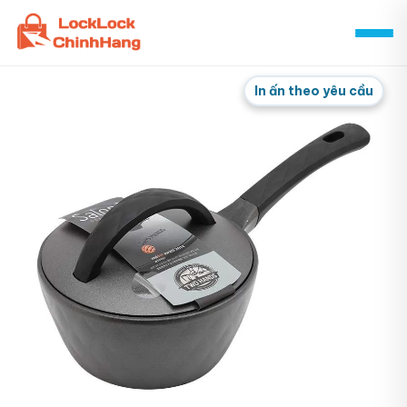
Skip
to
content
In ấn theo yêu cầu