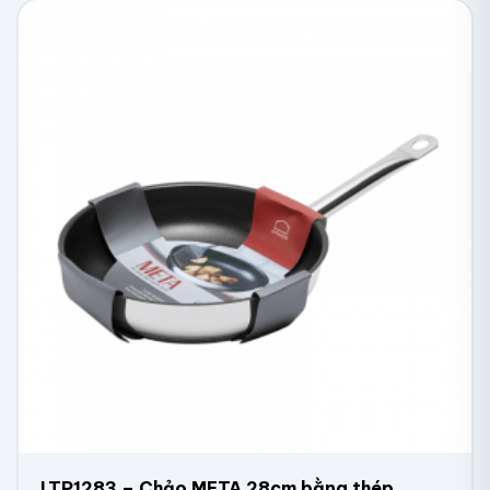
LTP1283 – Chảo META 28cm bằng thép