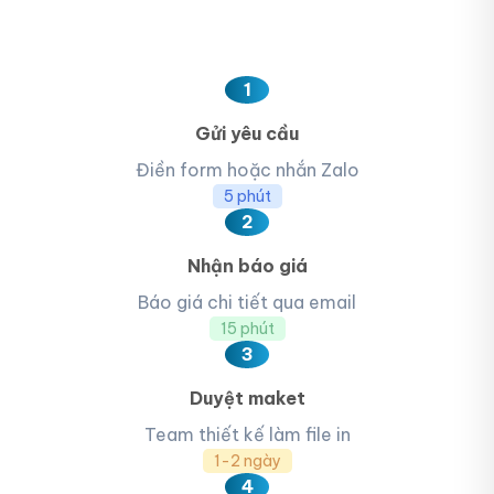
1
Gửi yêu cầu
Điền form hoặc nhắn Zalo
5 phút
2
Nhận báo giá
Báo giá chi tiết qua email
15 phút
3
Duyệt maket
Team thiết kế làm file in
1-2 ngày
4