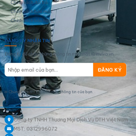
Chính sách đổi trả
Chính sách bảo mật
Chính sách bảo hành
ĐĂNG KÝ NHẬN TIN
Đăng ký để nhận những thông tin mới nhất từ inviva.vn
✉
Chúng tôi cam kết bảo mật thông tin của bạn.
Công ty TNHH Thương Mại Dịch Vụ DTH Việt Nam
MST: 0312996072