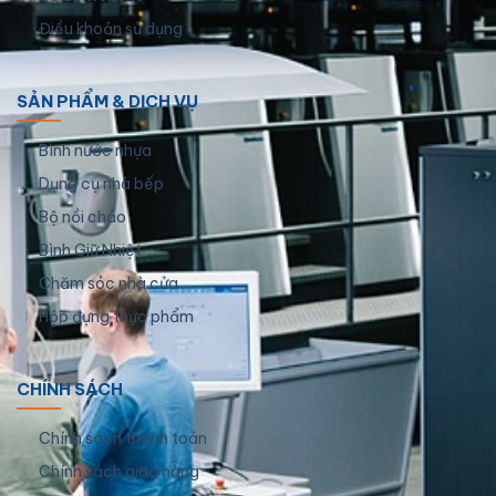
Điều khoản sử dụng
SẢN PHẨM & DỊCH VỤ
Bình nước nhựa
Dụng cụ nhà bếp
Bộ nồi chảo
Bình Giữ Nhiệt
Chăm sóc nhà cửa
Hộp đựng thực phẩm
CHÍNH SÁCH
Chính sách thanh toán
Chính sách giao hàng