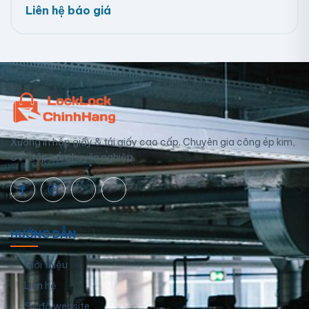
Liên hệ báo giá
Xưởng in hộp giấy & túi giấy cao cấp. Chuyên gia công ép kim,
UV, dập nổi chuyên nghiệp.
HƯỚNG DẪN
Giới thiệu
Liên hệ
Sơ đồ website