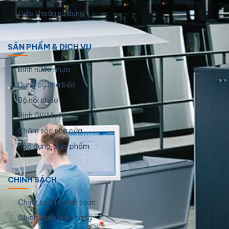
Điều khoản sử dụng
SẢN PHẨM & DỊCH VỤ
Bình nước nhựa
Dụng cụ nhà bếp
Bộ nồi chảo
Bình Giữ Nhiệt
Chăm sóc nhà cửa
Hộp đựng thực phẩm
CHÍNH SÁCH
Chính sách thanh toán
Chính sách giao hàng