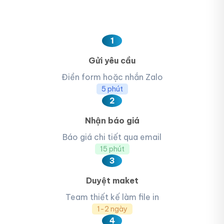
1
Gửi yêu cầu
Điền form hoặc nhắn Zalo
5 phút
2
Nhận báo giá
Báo giá chi tiết qua email
15 phút
3
Duyệt maket
Team thiết kế làm file in
1-2 ngày
4