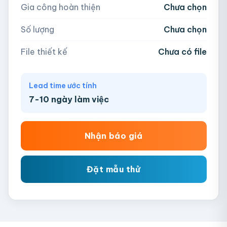
Gia công hoàn thiện
Chưa chọn
AI, PDF, EPS, PSD, PNG, JPG (tối đa 50MB)
Số lượng
Chưa chọn
Chưa có file?
Bỏ qua, team hỗ trợ thiết kế →
File thiết kế
Chưa có file
Lead time ước tính
7-10 ngày làm việc
Nhận báo giá
Đặt mẫu thử