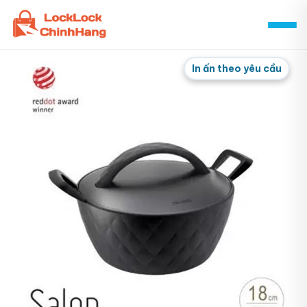
Skip
to
content
In ấn theo yêu cầu