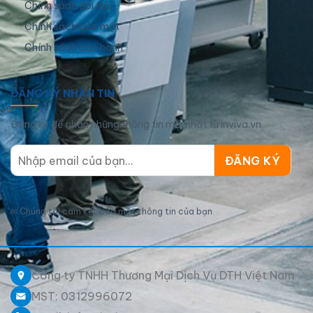
Chính sách đổi trả
Chính sách bảo mật
Chính sách bảo hành
ĐĂNG KÝ NHẬN TIN
Đăng ký để nhận những thông tin mới nhất từ inviva.vn
✉
Chúng tôi cam kết bảo mật thông tin của bạn.
Công ty TNHH Thương Mại Dịch Vụ DTH Việt Nam
MST: 0312996072