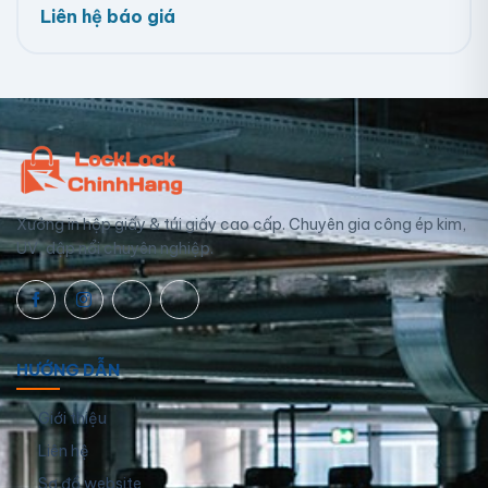
Liên hệ báo giá
Xưởng in hộp giấy & túi giấy cao cấp. Chuyên gia công ép kim,
UV, dập nổi chuyên nghiệp.
HƯỚNG DẪN
Giới thiệu
Liên hệ
Sơ đồ website