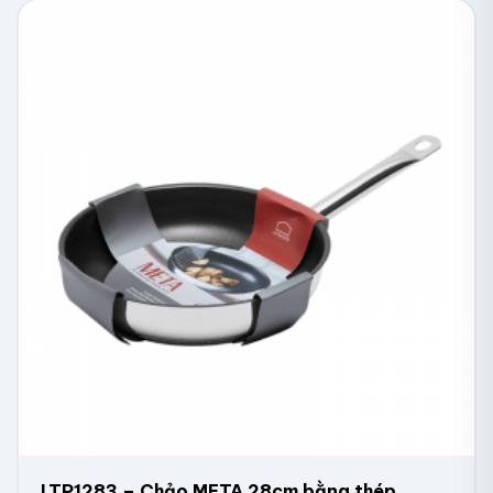
LTP1283 – Chảo META 28cm bằng thép