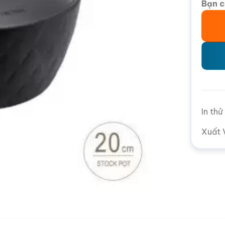
Bạn c
In th
Xuất 