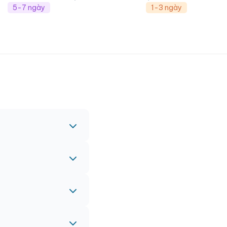
5-7 ngày
1-3 ngày
c nhau.
nh vào đơn hàng chính
 gấp, vui lòng liên