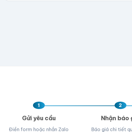
300
500
1,000
2,000
5,000
💡 Hỗ trợ AI, PDF, EPS, PSD, PNG (300dpi). Nếu chưa 
Hoặc nhập số lượng:
−
+
hộp
Kéo thả fil
AI, PDF, EPS, PS
Chưa có file?
Bỏ q
1
2
Gửi yêu cầu
Nhận báo 
Điền form hoặc nhắn Zalo
Báo giá chi tiết q