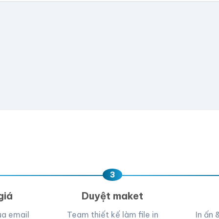
có file, team sẽ hỗ trợ thiết kế.
📁
e hoặc
click để chọn
D, PNG, JPG (tối đa 50MB)
ua, team hỗ trợ thiết kế →
3
giá
Duyệt maket
ua email
Team thiết kế làm file in
In ấn 