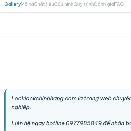
Gallery
Mô tả
Chất liệu
Cấu hình
Quy trình
Đánh giá
FAQ
Locklockchinhhang.com là trang web chuyên
nghiệp.
Liên hệ ngay hotline
0977985849
để nhận báo