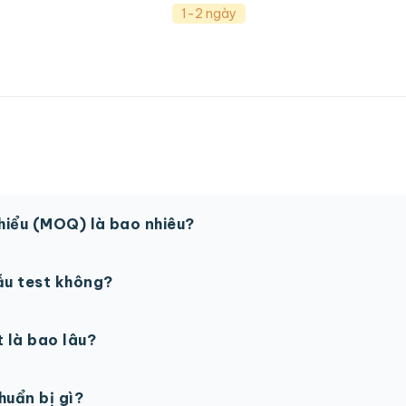
1-2 ngày
thiểu (MOQ) là bao nhiêu?
 sản phẩm. Một số sản phẩm đặc biệt có thể có MOQ khá
ẫu test không?
in thử trước khi sản xuất đại trà. Chi phí in thử sẽ được tí
t là bao lâu?
gày làm việc sau khi duyệt maket. Có thể rút ngắn nếu cần
chuẩn bị gì?