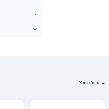
eam sẽ hỗ trợ miễn
c hỗ trợ phí ship.
Xem tất cả →