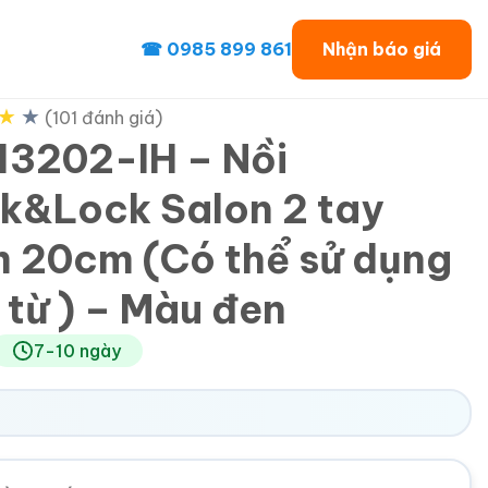
☎ 0985 899 861
Nhận báo giá
★
★
(101 đánh giá)
3202-IH – Nồi
k&Lock Salon 2 tay
 20cm (Có thể sử dụng
 từ ) – Màu đen
7-10 ngày