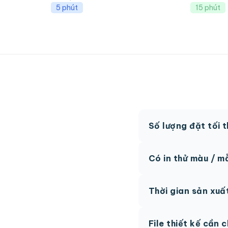
5 phút
15 phút
Số lượng đặt tối 
MOQ từ 300 hộp tùy
Có in thử màu / m
Có, chúng tôi hỗ trợ 
Thời gian sản xuấ
thức.
Thông thường 7-10 n
File thiết kế cần 
hệ để được tư vấn.