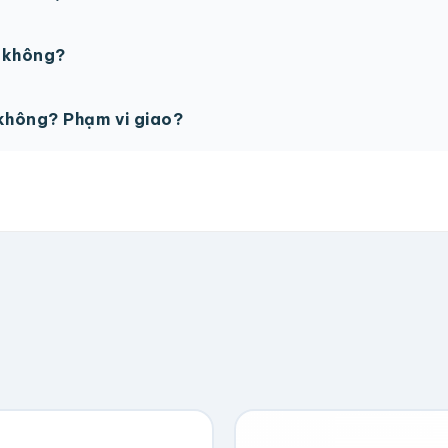
PSD với độ phân giải 300dpi. Nếu chưa có file thiết kế, t
ế không?
ỗ trợ miễn phí cho tất cả đơn hàng.
không? Phạm vi giao?
vận chuyển tính theo địa chỉ nhận hàng. Đơn lớn có thể đượ