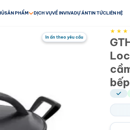
HỦ
SẢN PHẨM
DỊCH VỤ
VỀ INVIVA
DỰ ÁN
TIN TỨC
LIÊN HỆ
★
★
★
In ấn theo yêu cầu
GTH
Loc
cầm
bếp