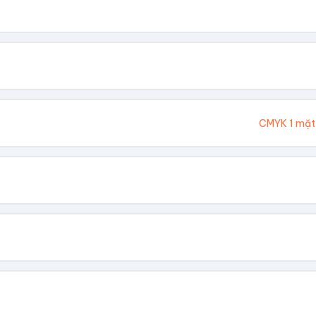
. Chúng tôi sẽ tính toán kích thước tổng thể.
Cao (cm)
Ivory 300gsm
CMYK 1 mặt
hông In
 Vàng
Dập Nổi
biết giá theo số lượng.