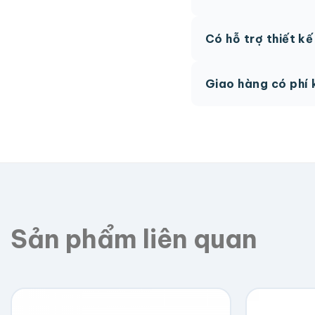
AI, PDF vector hoặc 
Có hỗ trợ thiết k
phí.
Có, team thiết kế h
Giao hàng có phí 
Giao toàn quốc, phí 
Sản phẩm liên quan