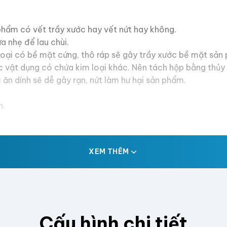
 phẩm có vết trầy xước hay vết nứt hay không.
 nhẹ để lau chùi.
loại có bề mặt cứng, thô ráp sẽ gây trầy xước bề mặt sản
c vật dụng có chứa kim loại khác. Nên tách hộp bằng thủy t
n dính sẽ dễ gây rạn, nứt làm hư hại sản phẩm.
n.
XEM THÊM
Cấu hình chi tiết