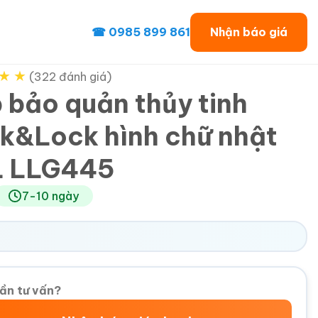
☎ 0985 899 861
Nhận báo giá
★
★
(322 đánh giá)
 bảo quản thủy tinh
k&Lock hình chữ nhật
L LLG445
7-10 ngày
ần tư vấn?