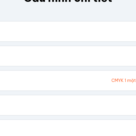
. Chúng tôi sẽ tính toán kích thước tổng thể.
Cao (cm)
Ivory 300gsm
CMYK 1 mặt
hông In
 Vàng
Dập Nổi