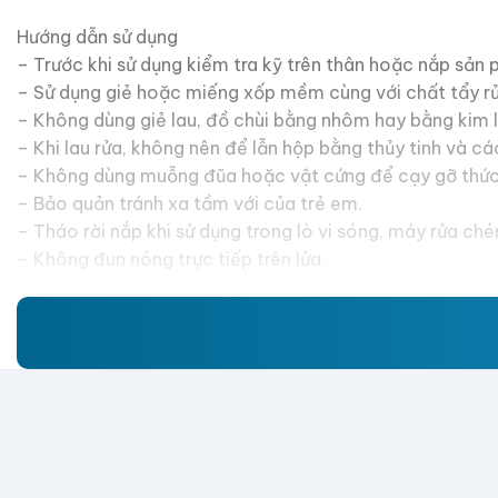
Hướng dẫn sử dụng
– Trước khi sử dụng kiểm tra kỹ trên thân hoặc nắp sản
– Sử dụng giẻ hoặc miếng xốp mềm cùng với chất tẩy rửa
– Không dùng giẻ lau, đồ chùi bằng nhôm hay bằng kim 
– Khi lau rửa, không nên để lẫn hộp bằng thủy tinh và cá
– Không dùng muỗng đũa hoặc vật cứng để cạy gỡ thức ă
– Bảo quản tránh xa tầm với của trẻ em.
– Tháo rời nắp khi sử dụng trong lò vi sóng, máy rửa ché
– Không đun nóng trực tiếp trên lửa.