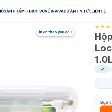
HỦ
SẢN PHẨM
DỊCH VỤ
VỀ INVIVA
DỰ ÁN
TIN TỨC
LIÊN HỆ
★
★
★
In ấn theo yêu cầu
Hộp
Loc
1.0
Bạn c