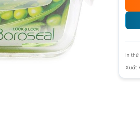
In th
Xuất 