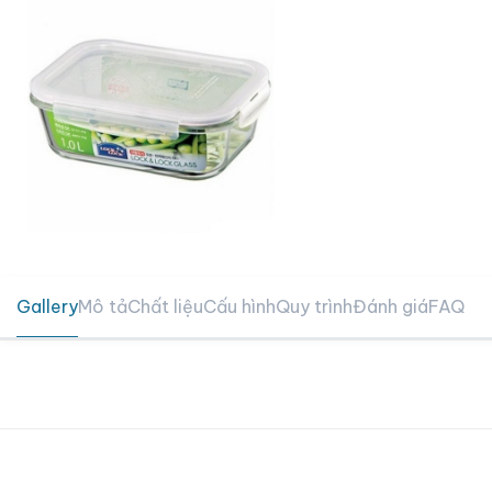
Gallery
Mô tả
Chất liệu
Cấu hình
Quy trình
Đánh giá
FAQ