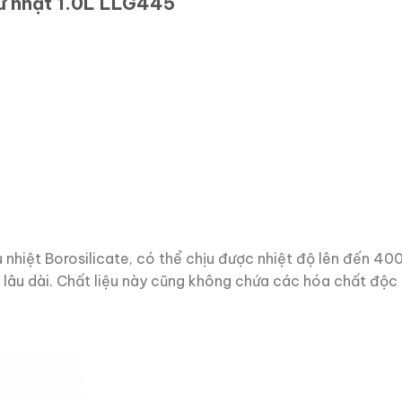
hữ nhật 1.0L LLG445
 nhiệt Borosilicate, có thể chịu được nhiệt độ lên đến 40
ụng lâu dài. Chất liệu này cũng không chứa các hóa chất độ