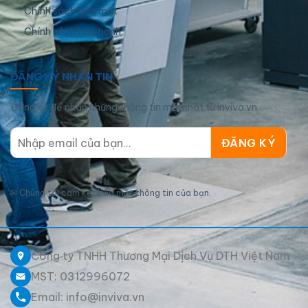
Chính sách bảo mật
Chính sách bảo hành
ĐĂNG KÝ NHẬN TIN
Đăng ký để nhận những thông tin mới nhất từ inviva.vn
✉
Chúng tôi cam kết bảo mật thông tin của bạn.
Công ty TNHH Thương Mại Dịch Vụ DTH Việt Nam
MST: 0312996072
Email: info@inviva.vn