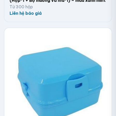
(Hộp*1 + Bộ muỗng và nĩa*1) – màu xanh mint
Từ 300 hộp
Liên hệ báo giá