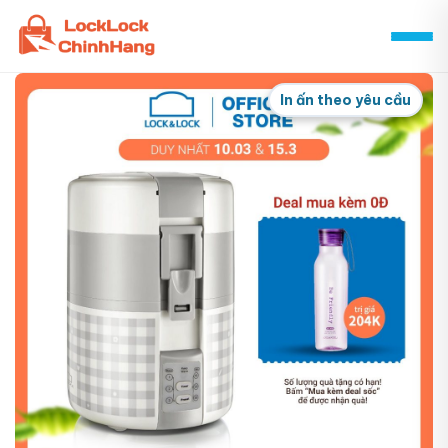
Skip
to
content
In ấn theo yêu cầu