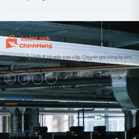
Xưởng in hộp giấy & túi giấy cao cấp. Chuyên gia công ép kim,
UV, dập nổi chuyên nghiệp.
HƯỚNG DẪN
Giới thiệu
Liên hệ
Sơ đồ website