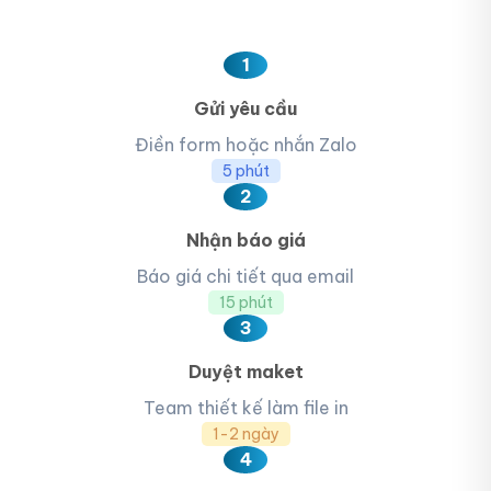
1
Gửi yêu cầu
Điền form hoặc nhắn Zalo
5 phút
2
Nhận báo giá
Báo giá chi tiết qua email
15 phút
3
Duyệt maket
Team thiết kế làm file in
1-2 ngày
4