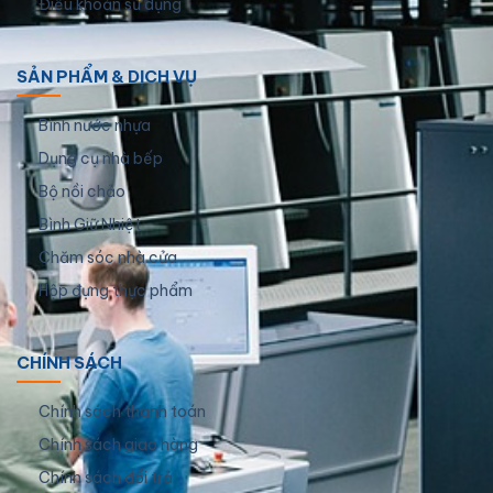
Điều khoản sử dụng
SẢN PHẨM & DỊCH VỤ
Bình nước nhựa
Dụng cụ nhà bếp
Bộ nồi chảo
Bình Giữ Nhiệt
Chăm sóc nhà cửa
Hộp đựng thực phẩm
CHÍNH SÁCH
Chính sách thanh toán
Chính sách giao hàng
Chính sách đổi trả