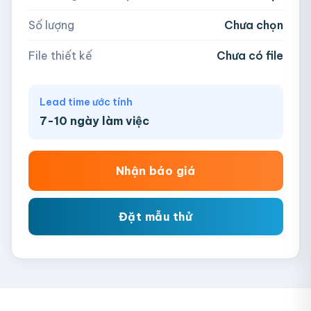
AI, PDF, EPS, PSD, PNG, JPG (tối đa 50MB)
Số lượng
Chưa chọn
Chưa có file?
Bỏ qua, team hỗ trợ thiết kế →
File thiết kế
Chưa có file
Lead time ước tính
7-10 ngày làm việc
Nhận báo giá
Đặt mẫu thử