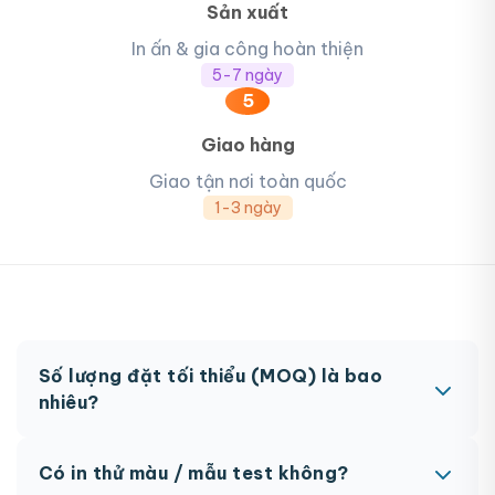
Sản xuất
In ấn & gia công hoàn thiện
5-7 ngày
5
Giao hàng
Giao tận nơi toàn quốc
1-3 ngày
Số lượng đặt tối thiểu (MOQ) là bao
nhiêu?
MOQ từ 300 hộp tùy sản phẩm. Một số sản phẩm
Có in thử màu / mẫu test không?
đặc biệt có thể có MOQ khác nhau.