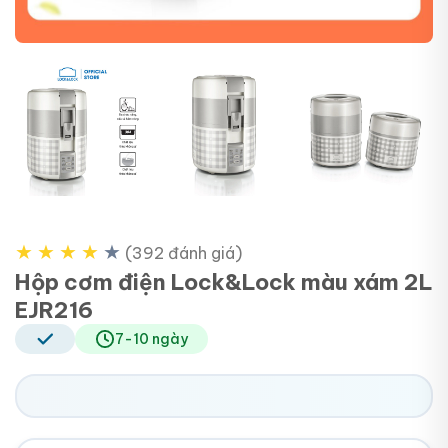
+4
★
★
★
★
★
(392 đánh giá)
Hộp cơm điện Lock&Lock màu xám 2L
EJR216
7-10 ngày