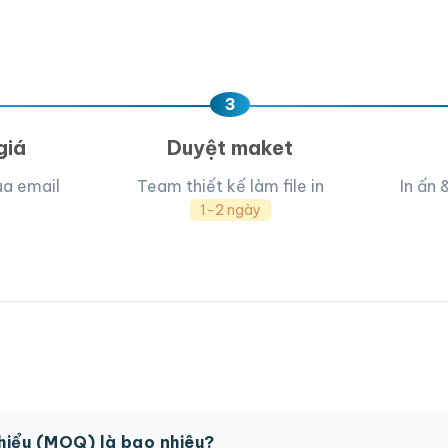
ua, team hỗ trợ thiết kế →
3
giá
Duyệt maket
ua email
Team thiết kế làm file in
In ấn 
1-2 ngày
thiểu (MOQ) là bao nhiêu?