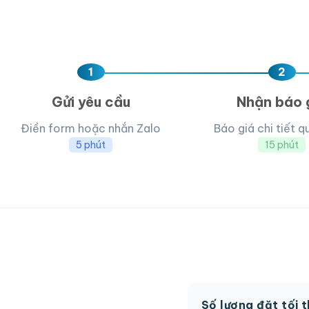
Chưa có file?
Bỏ q
1
2
Gửi yêu cầu
Nhận báo 
Điền form hoặc nhắn Zalo
Báo giá chi tiết q
5 phút
15 phút
Số lượng đặt tối 