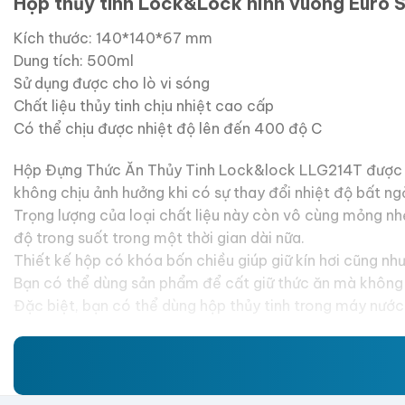
Hộp thủy tinh Lock&Lock hình vuông Euro
Kích thước: 140*140*67 mm
Dung tích: 500ml
Sử dụng được cho lò vi sóng
Chất liệu thủy tinh chịu nhiệt cao cấp
Có thể chịu được nhiệt độ lên đến 400 độ C
Hộp Đựng Thức Ăn Thủy Tinh Lock&lock LLG214T được làm 
không chịu ảnh hưởng khi có sự thay đổi nhiệt độ bất ng
Trọng lượng của loại chất liệu này còn vô cùng mỏng nhẹ
độ trong suốt trong một thời gian dài nữa.
Thiết kế hộp có khóa bốn chiều giúp giữ kín hơi cũng nh
Bạn có thể dùng sản phẩm để cất giữ thức ăn mà không 
Đặc biệt, bạn có thể dùng hộp thủy tinh trong máy nước 