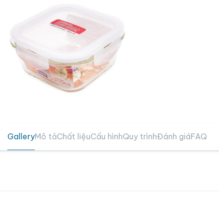
Gallery
Mô tả
Chất liệu
Cấu hình
Quy trình
Đánh giá
FAQ