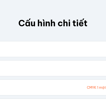
Cấu hình chi tiết
. Chúng tôi sẽ tính toán kích thước tổng thể.
Cao (cm)
Ivory 300gsm
CMYK 1 mặt
hông In