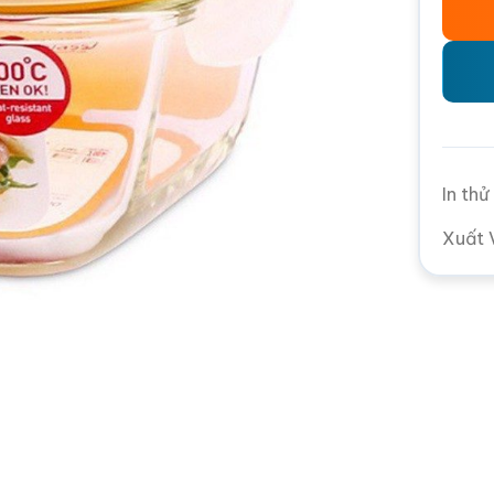
In th
Xuất 