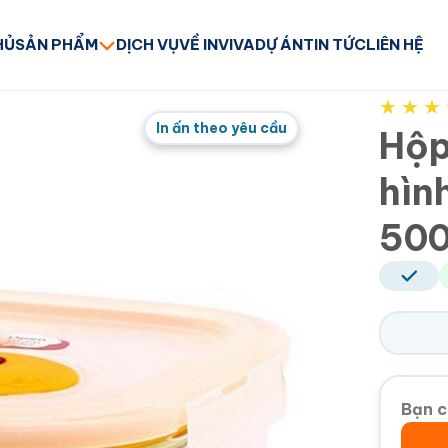
HỦ
SẢN PHẨM
DỊCH VỤ
VỀ INVIVA
DỰ ÁN
TIN TỨC
LIÊN HỆ
★
★
★
In ấn theo yêu cầu
Hộp
hìn
500
Bạn c