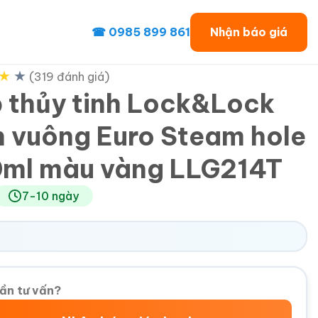
☎ 0985 899 861
Nhận báo giá
★
★
(319 đánh giá)
 thủy tinh Lock&Lock
h vuông Euro Steam hole
ml màu vàng LLG214T
7-10 ngày
ần tư vấn?