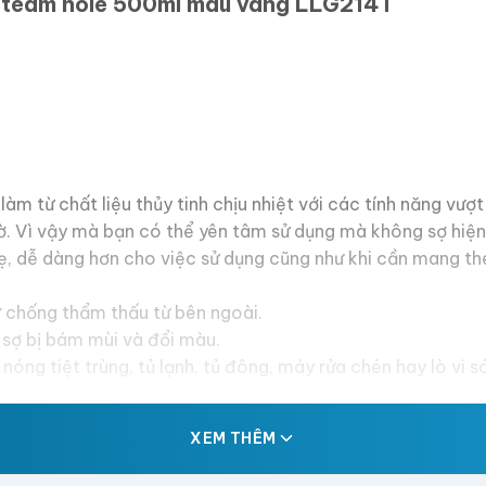
 Steam hole 500ml màu vàng LLG214T
từ chất liệu thủy tinh chịu nhiệt với các tính năng vượt
ờ. Vì vậy mà bạn có thể yên tâm sử dụng mà không sợ hiện 
, dễ dàng hơn cho việc sử dụng cũng như khi cần mang theo
ư chống thẩm thấu từ bên ngoài.
sợ bị bám mùi và đổi màu.
nóng tiệt trùng, tủ lạnh, tủ đông, máy rửa chén hay lò vi 
XEM THÊM