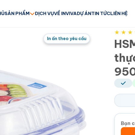
HỦ
SẢN PHẨM
DỊCH VỤ
VỀ INVIVA
DỰ ÁN
TIN TỨC
LIÊN HỆ
★
★
★
In ấn theo yêu cầu
HSM
thự
95
Bạn c