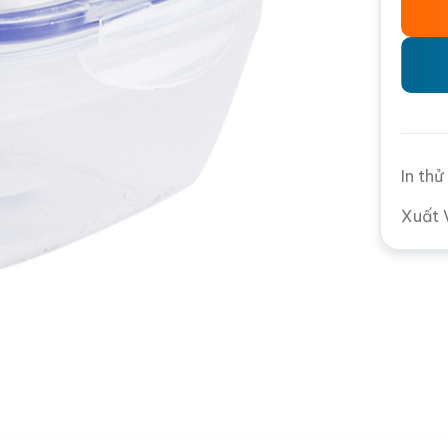
In th
Xuất 