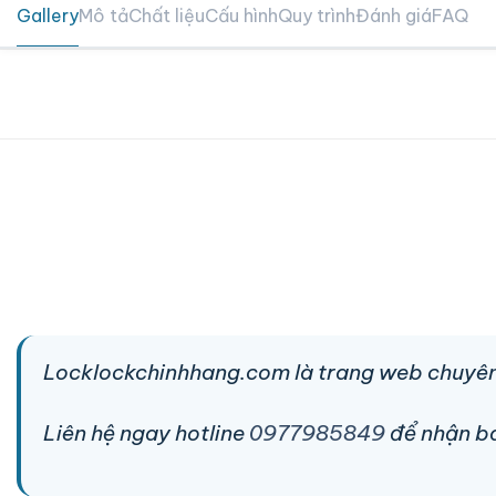
Gallery
Mô tả
Chất liệu
Cấu hình
Quy trình
Đánh giá
FAQ
Locklockchinhhang.com là trang web chuyên
Liên hệ ngay hotline
0977985849
để nhận báo