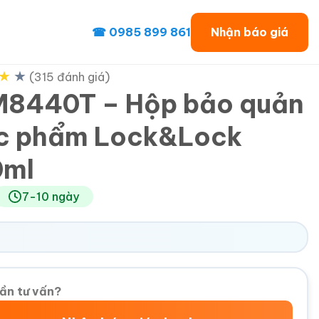
☎ 0985 899 861
Nhận báo giá
★
★
(315 đánh giá)
8440T – Hộp bảo quản
c phẩm Lock&Lock
0ml
7-10 ngày
ần tư vấn?