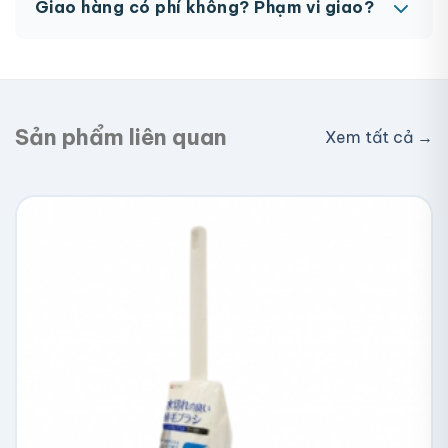
Giao hàng có phí không? Phạm vi giao?
hàng.
Giao toàn quốc, phí vận chuyển tính theo địa chỉ
nhận hàng. Đơn lớn có thể được hỗ trợ phí ship.
Sản phẩm liên quan
Xem tất cả →