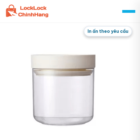
Skip
to
content
In ấn theo yêu cầu