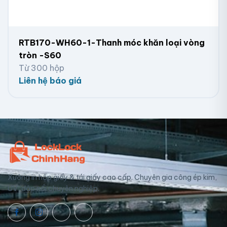
RTB170-WH60-1-Thanh móc khăn loại vòng
tròn -S60
Từ 300 hộp
Liên hệ báo giá
Xưởng in hộp giấy & túi giấy cao cấp. Chuyên gia công ép kim,
UV, dập nổi chuyên nghiệp.