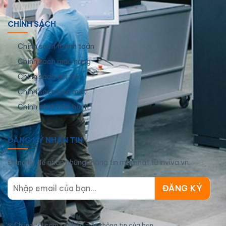
CHÍNH SÁCH
Chính sách thanh toán
Chính sách giao hàng
Chính sách đổi trả
Chính sách bảo mật
Chính sách bảo hành
ĐĂNG KÝ NHẬN TIN
Đăng ký để nhận những thông tin mới nhất từ inviva.vn
✉
Chúng tôi cam kết bảo mật thông tin của bạn.