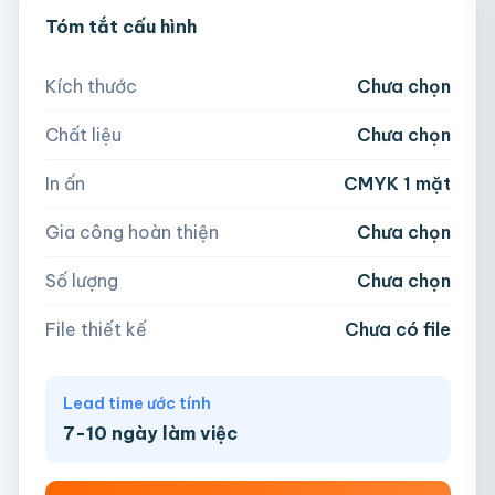
💡 Hỗ trợ AI, PDF, EPS, PSD, PNG (300dpi).
Tóm tắt cấu hình
300
500
1,000
2,000
Nếu chưa có file, team sẽ hỗ trợ thiết kế.
Kích thước
Chưa chọn
5,000
Chất liệu
Chưa chọn
Hoặc nhập số lượng:
📁
In ấn
CMYK 1 mặt
−
+
hộp
Kéo thả file hoặc
click để chọn
Gia công hoàn thiện
Chưa chọn
AI, PDF, EPS, PSD, PNG, JPG (tối đa 50MB)
Số lượng
Chưa chọn
Chưa có file?
Bỏ qua, team hỗ trợ thiết kế →
File thiết kế
Chưa có file
Lead time ước tính
7-10 ngày làm việc