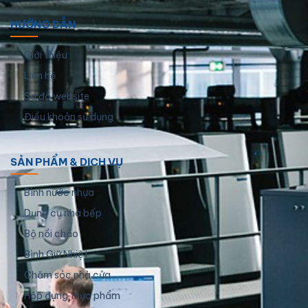
HƯỚNG DẪN
Giới thiệu
Liên hệ
Sơ đồ website
Điều khoản sử dụng
SẢN PHẨM & DỊCH VỤ
Bình nước nhựa
Dụng cụ nhà bếp
Bộ nồi chảo
Bình Giữ Nhiệt
Chăm sóc nhà cửa
Hộp đựng thực phẩm