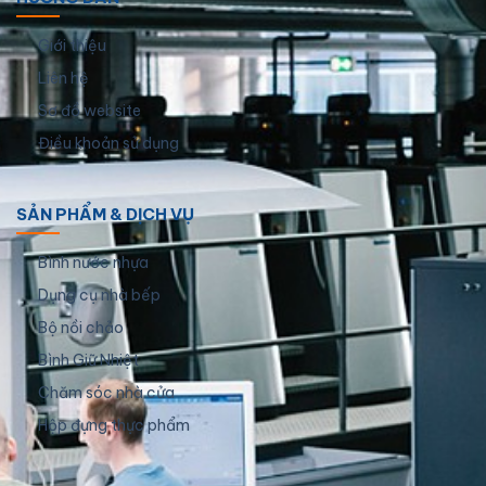
Giới thiệu
Liên hệ
Sơ đồ website
Điều khoản sử dụng
SẢN PHẨM & DỊCH VỤ
Bình nước nhựa
Dụng cụ nhà bếp
Bộ nồi chảo
Bình Giữ Nhiệt
Chăm sóc nhà cửa
Hộp đựng thực phẩm