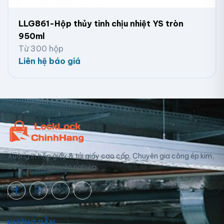
LLG861-Hộp thủy tinh chịu nhiệt YS tròn
950ml
Từ 300 hộp
Liên hệ báo giá
Xưởng in hộp giấy & túi giấy cao cấp. Chuyên gia công ép kim,
UV, dập nổi chuyên nghiệp.
HƯỚNG DẪN