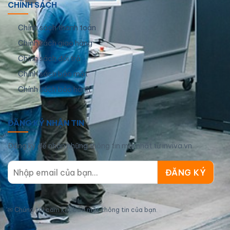
CHÍNH SÁCH
Chính sách thanh toán
Chính sách giao hàng
Chính sách đổi trả
Chính sách bảo mật
Chính sách bảo hành
ĐĂNG KÝ NHẬN TIN
Đăng ký để nhận những thông tin mới nhất từ inviva.vn
✉
Chúng tôi cam kết bảo mật thông tin của bạn.