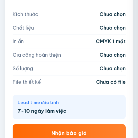
Nếu chưa có file, team sẽ hỗ trợ thiết kế.
Kích thước
Chưa chọn
5,000
Chất liệu
Chưa chọn
Hoặc nhập số lượng:
📁
In ấn
CMYK 1 mặt
−
+
hộp
Kéo thả file hoặc
click để chọn
Gia công hoàn thiện
Chưa chọn
AI, PDF, EPS, PSD, PNG, JPG (tối đa 50MB)
Số lượng
Chưa chọn
Chưa có file?
Bỏ qua, team hỗ trợ thiết kế →
File thiết kế
Chưa có file
Lead time ước tính
7-10 ngày làm việc
Nhận báo giá