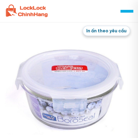
Skip
to
content
In ấn theo yêu cầu