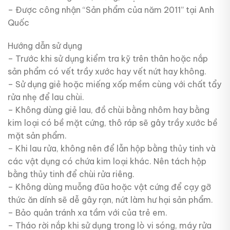
– Được công nhận “Sản phẩm của năm 2011” tại Anh
Quốc
Hướng dẫn sử dụng
– Trước khi sử dụng kiểm tra kỹ trên thân hoặc nắp
sản phẩm có vết trầy xước hay vết nứt hay không.
– Sử dụng giẻ hoặc miếng xốp mềm cùng với chất tẩy
rửa nhẹ để lau chùi.
– Không dùng giẻ lau, đồ chùi bằng nhôm hay bằng
kim loại có bề mặt cứng, thô ráp sẽ gây trầy xước bề
mặt sản phẩm.
– Khi lau rửa, không nên để lẫn hộp bằng thủy tinh và
các vật dụng có chứa kim loại khác. Nên tách hộp
bằng thủy tinh để chùi rửa riêng.
– Không dùng muỗng đũa hoặc vật cứng để cạy gỡ
thức ăn dính sẽ dễ gây rạn, nứt làm hư hại sản phẩm.
– Bảo quản tránh xa tầm với của trẻ em.
– Tháo rời nắp khi sử dụng trong lò vi sóng, máy rửa