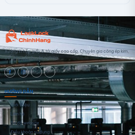
Xưởng in hộp giấy & túi giấy cao cấp. Chuyên gia công ép kim,
UV, dập nổi chuyên nghiệp.
HƯỚNG DẪN
Giới thiệu
Liên hệ
Sơ đồ website
Điều khoản sử dụng