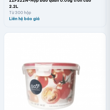
ZZF322N-Hộp bảo quản 0.05g tròn cao
2.2L
Từ 300 hộp
Liên hệ báo giá