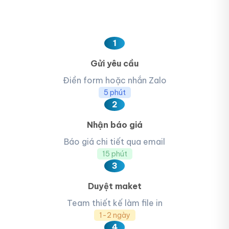
1
Gửi yêu cầu
Điền form hoặc nhắn Zalo
5 phút
2
Nhận báo giá
Báo giá chi tiết qua email
15 phút
3
Duyệt maket
Team thiết kế làm file in
1-2 ngày
4