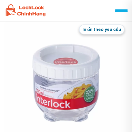
Skip
to
content
In ấn theo yêu cầu