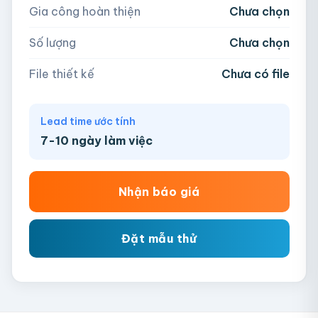
Gia công hoàn thiện
Chưa chọn
AI, PDF, EPS, PSD, PNG, JPG (tối đa 50MB)
Số lượng
Chưa chọn
Chưa có file?
Bỏ qua, team hỗ trợ thiết kế →
File thiết kế
Chưa có file
Lead time ước tính
7-10 ngày làm việc
Nhận báo giá
Đặt mẫu thử