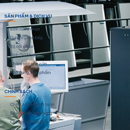
SẢN PHẨM & DỊCH VỤ
Bình nước nhựa
Dụng cụ nhà bếp
Bộ nồi chảo
Bình Giữ Nhiệt
Chăm sóc nhà cửa
Hộp đựng thực phẩm
CHÍNH SÁCH
Chính sách thanh toán
Chính sách giao hàng
Chính sách đổi trả