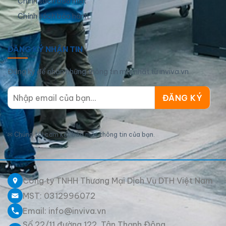
Chính sách bảo mật
Chính sách bảo hành
ĐĂNG KÝ NHẬN TIN
Đăng ký để nhận những thông tin mới nhất từ inviva.vn
✉
Chúng tôi cam kết bảo mật thông tin của bạn.
Công ty TNHH Thương Mại Dịch Vụ DTH Việt Nam
MST: 0312996072
Email: info@inviva.vn
Số 22/11 đường 122, Tân Thạnh Đông