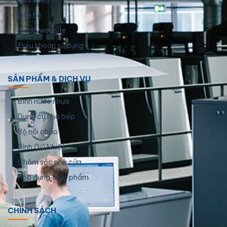
Giới thiệu
Liên hệ
Sơ đồ website
Điều khoản sử dụng
SẢN PHẨM & DỊCH VỤ
Bình nước nhựa
Dụng cụ nhà bếp
Bộ nồi chảo
Bình Giữ Nhiệt
Chăm sóc nhà cửa
Hộp đựng thực phẩm
CHÍNH SÁCH