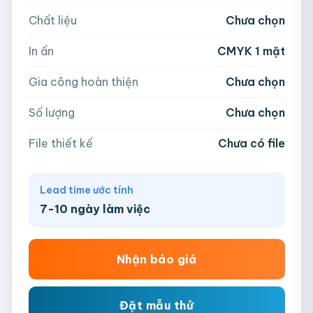
Chất liệu
Chưa chọn
Hoặc nhập số lượng:
📁
In ấn
CMYK 1 mặt
−
+
hộp
Kéo thả file hoặc
click để chọn
Gia công hoàn thiện
Chưa chọn
AI, PDF, EPS, PSD, PNG, JPG (tối đa 50MB)
Số lượng
Chưa chọn
Chưa có file?
Bỏ qua, team hỗ trợ thiết kế →
File thiết kế
Chưa có file
Lead time ước tính
7-10 ngày làm việc
Nhận báo giá
Đặt mẫu thử