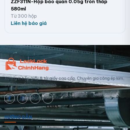
ZZF311N-Hộp bảo quản 0.05g tròn thấp
580ml
Từ 300 hộp
Liên hệ báo giá
Xưởng in hộp giấy & túi giấy cao cấp. Chuyên gia công ép kim,
UV, dập nổi chuyên nghiệp.
HƯỚNG DẪN