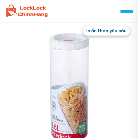
Skip
to
content
In ấn theo yêu cầu