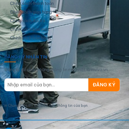
Chính sách thanh toán
Chính sách giao hàng
Chính sách đổi trả
Chính sách bảo mật
Chính sách bảo hành
ĐĂNG KÝ NHẬN TIN
Đăng ký để nhận những thông tin mới nhất từ inviva.vn
✉
Chúng tôi cam kết bảo mật thông tin của bạn.