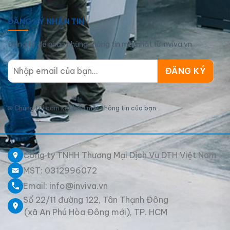
ĐĂNG KÝ NHẬN TIN
Đăng ký để nhận những thông tin mới nhất từ inviva.vn
✉
Chúng tôi cam kết bảo mật thông tin của bạn.
Công ty TNHH Thương Mại Dịch Vụ DTH Việt Nam
MST: 0312996072
Email: info@inviva.vn
Số 22/11 đường 122, Tân Thạnh Đông
(xã An Phú Hòa Đông mới), TP. HCM