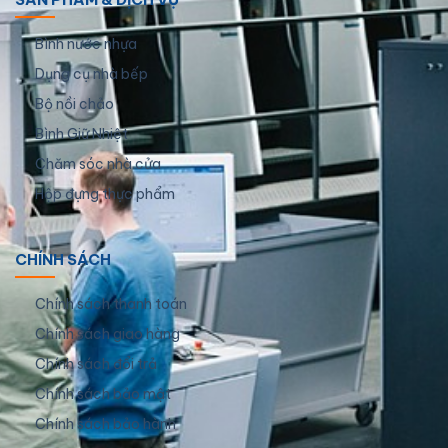
Bình nước nhựa
Dụng cụ nhà bếp
Bộ nồi chảo
Bình Giữ Nhiệt
Chăm sóc nhà cửa
Hộp đựng thực phẩm
CHÍNH SÁCH
Chính sách thanh toán
Chính sách giao hàng
Chính sách đổi trả
Chính sách bảo mật
Chính sách bảo hành