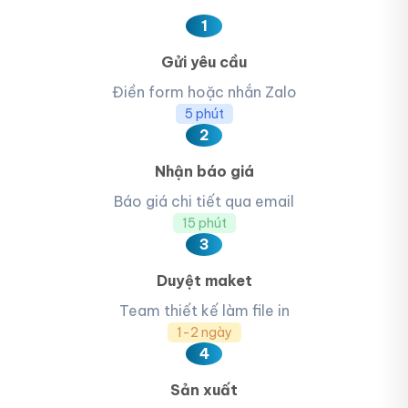
1
Gửi yêu cầu
Điền form hoặc nhắn Zalo
5 phút
2
Nhận báo giá
Báo giá chi tiết qua email
15 phút
3
Duyệt maket
Team thiết kế làm file in
1-2 ngày
4
Sản xuất