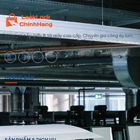
Xưởng in hộp giấy & túi giấy cao cấp. Chuyên gia công ép kim,
UV, dập nổi chuyên nghiệp.
HƯỚNG DẪN
Giới thiệu
Liên hệ
Sơ đồ website
Điều khoản sử dụng
SẢN PHẨM & DỊCH VỤ