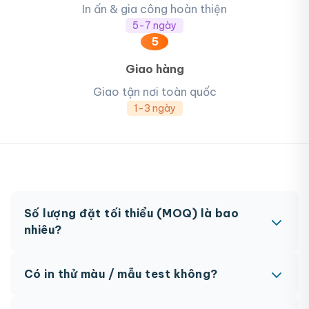
In ấn & gia công hoàn thiện
5-7 ngày
5
Giao hàng
Giao tận nơi toàn quốc
1-3 ngày
Số lượng đặt tối thiểu (MOQ) là bao
nhiêu?
MOQ từ 300 hộp tùy sản phẩm. Một số sản phẩm
Có in thử màu / mẫu test không?
đặc biệt có thể có MOQ khác nhau.
Có, chúng tôi hỗ trợ in thử trước khi sản xuất đại