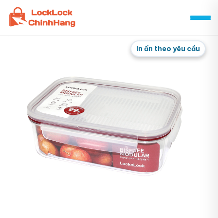
Skip
to
content
In ấn theo yêu cầu