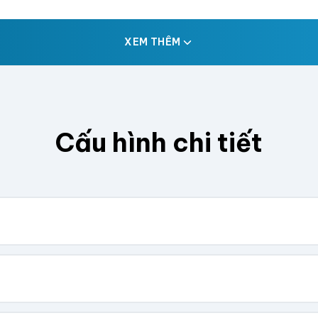
XEM THÊM
Cấu hình chi tiết
. Chúng tôi sẽ tính toán kích thước tổng thể.
Cao (cm)