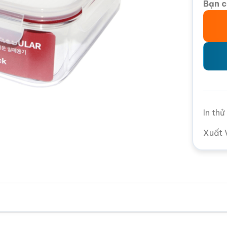
Bạn c
In th
Xuất 