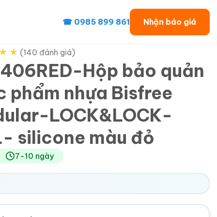
☎ 0985 899 861
Nhận báo giá
★
★
(140 đánh giá)
406RED-Hộp bảo quản
c phẩm nhựa Bisfree
dular-LOCK&LOCK-
L- silicone màu đỏ
7-10 ngày