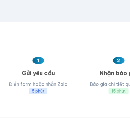
Kéo thả fil
AI, PDF, EPS, PS
Chưa có file?
Bỏ q
1
2
Gửi yêu cầu
Nhận báo 
Điền form hoặc nhắn Zalo
Báo giá chi tiết q
5 phút
15 phút