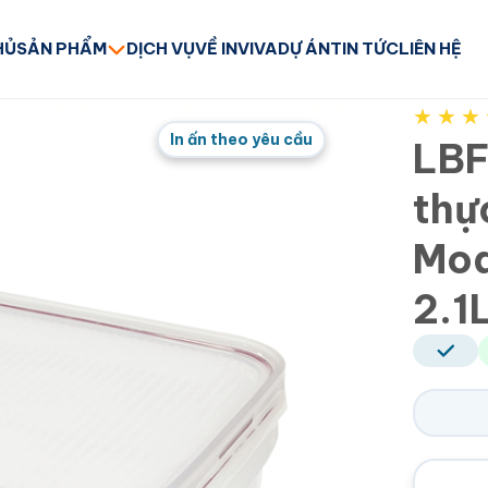
HỦ
SẢN PHẨM
DỊCH VỤ
VỀ INVIVA
DỰ ÁN
TIN TỨC
LIÊN HỆ
★
★
★
In ấn theo yêu cầu
LBF
thự
Mo
2.1