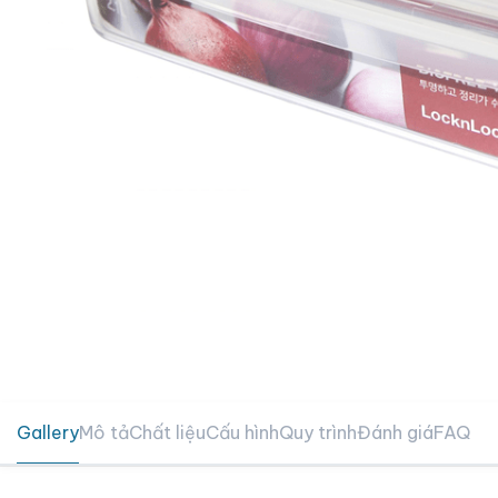
Gallery
Mô tả
Chất liệu
Cấu hình
Quy trình
Đánh giá
FAQ