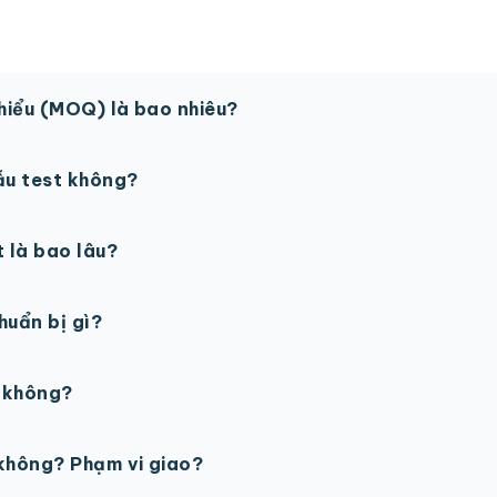
thiểu (MOQ) là bao nhiêu?
 sản phẩm. Một số sản phẩm đặc biệt có thể có MOQ khá
ẫu test không?
in thử trước khi sản xuất đại trà. Chi phí in thử sẽ được tí
t là bao lâu?
gày làm việc sau khi duyệt maket. Có thể rút ngắn nếu cần
chuẩn bị gì?
PSD với độ phân giải 300dpi. Nếu chưa có file thiết kế, t
ế không?
ỗ trợ miễn phí cho tất cả đơn hàng.
không? Phạm vi giao?