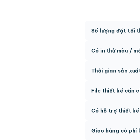
Số lượng đặt tối 
MOQ từ 300 hộp tùy
Có in thử màu / m
Có, chúng tôi hỗ trợ 
Thời gian sản xuấ
thức.
Thông thường 7-10 n
File thiết kế cần 
hệ để được tư vấn.
AI, PDF vector hoặc 
Có hỗ trợ thiết k
phí.
Có, team thiết kế h
Giao hàng có phí 