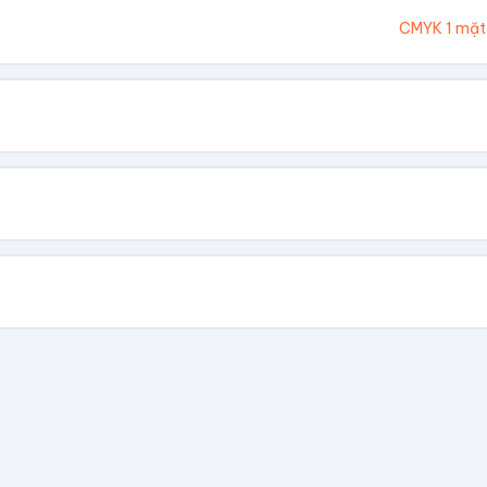
Ivory 300gsm
CMYK 1 mặt
hông In
 Vàng
Dập Nổi
biết giá theo số lượng.
có file, team sẽ hỗ trợ thiết kế.
📁