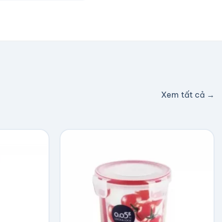
c hỗ trợ phí ship.
Xem tất cả →