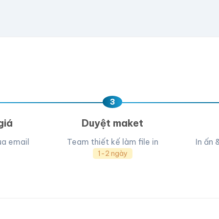
e hoặc
click để chọn
D, PNG, JPG (tối đa 50MB)
ua, team hỗ trợ thiết kế →
3
giá
Duyệt maket
ua email
Team thiết kế làm file in
In ấn 
1-2 ngày