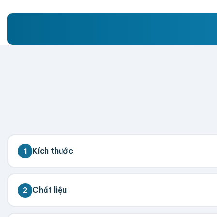
Kích thước
1
💡 Đo kích thước bên trong hộp (nơi chứa sản phẩm)
Chất liệu
2
Dài (cm)
Rộng (cm)