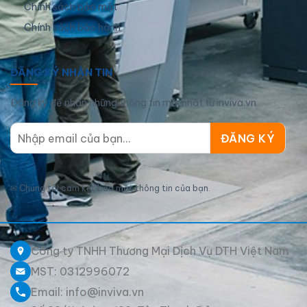
Chính sách bảo mật
Chính sách bảo hành
ĐĂNG KÝ NHẬN TIN
Đăng ký để nhận những thông tin mới nhất từ inviva.vn
✉
Chúng tôi cam kết bảo mật thông tin của bạn.
Công ty TNHH Thương Mại Dịch Vụ DTH Việt Nam
MST: 0312996072
Email: info@inviva.vn