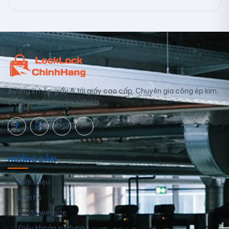
Xưởng in hộp giấy & túi giấy cao cấp. Chuyên gia công ép kim,
UV, dập nổi chuyên nghiệp.
HƯỚNG DẪN
Giới thiệu
Liên hệ
Sơ đồ website
Điều khoản sử dụng