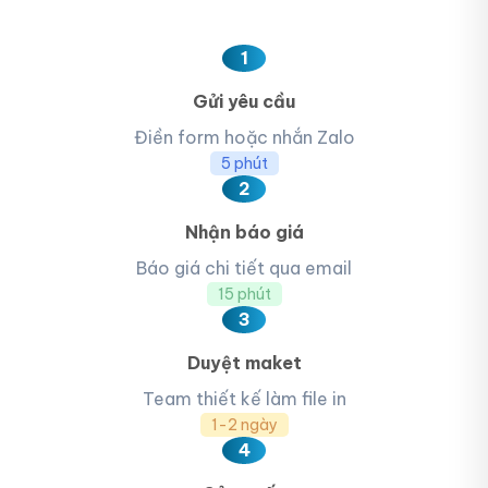
1
Gửi yêu cầu
Điền form hoặc nhắn Zalo
5 phút
2
Nhận báo giá
Báo giá chi tiết qua email
15 phút
3
Duyệt maket
Team thiết kế làm file in
1-2 ngày
4