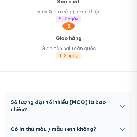
Sản xuất
In ấn & gia công hoàn thiện
5-7 ngày
5
Giao hàng
Giao tận nơi toàn quốc
1-3 ngày
Số lượng đặt tối thiểu (MOQ) là bao
nhiêu?
MOQ từ 300 hộp tùy sản phẩm. Một số sản phẩm
Có in thử màu / mẫu test không?
đặc biệt có thể có MOQ khác nhau.