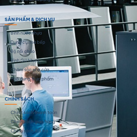
SẢN PHẨM & DỊCH VỤ
Bình nước nhựa
Dụng cụ nhà bếp
Bộ nồi chảo
Bình Giữ Nhiệt
Chăm sóc nhà cửa
Hộp đựng thực phẩm
CHÍNH SÁCH
Chính sách thanh toán
Chính sách giao hàng
Chính sách đổi trả