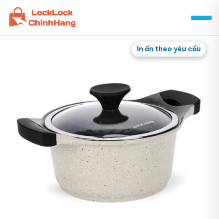
Skip
to
content
In ấn theo yêu cầu