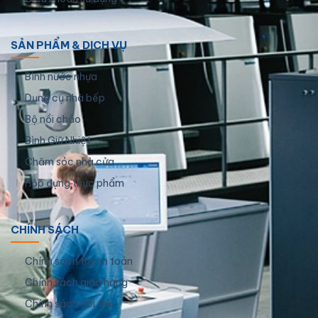
SẢN PHẨM & DỊCH VỤ
Bình nước nhựa
Dụng cụ nhà bếp
Bộ nồi chảo
Bình Giữ Nhiệt
Chăm sóc nhà cửa
Hộp đựng thực phẩm
CHÍNH SÁCH
Chính sách thanh toán
Chính sách giao hàng
Chính sách đổi trả