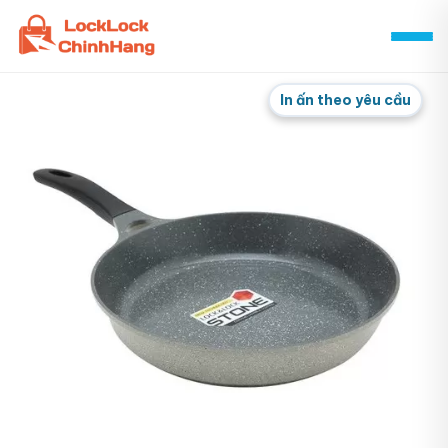
Skip
to
content
In ấn theo yêu cầu