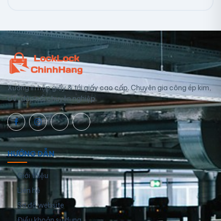
Xưởng in hộp giấy & túi giấy cao cấp. Chuyên gia công ép kim,
UV, dập nổi chuyên nghiệp.
HƯỚNG DẪN
Giới thiệu
Liên hệ
Sơ đồ website
Điều khoản sử dụng