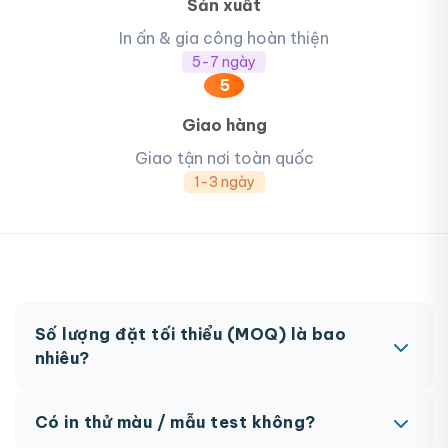
Sản xuất
In ấn & gia công hoàn thiện
5-7 ngày
5
Giao hàng
Giao tận nơi toàn quốc
1-3 ngày
Số lượng đặt tối thiểu (MOQ) là bao
nhiêu?
MOQ từ 300 hộp tùy sản phẩm. Một số sản phẩm
Có in thử màu / mẫu test không?
đặc biệt có thể có MOQ khác nhau.