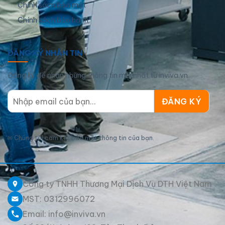
Chính sách bảo mật
Chính sách bảo hành
ĐĂNG KÝ NHẬN TIN
Đăng ký để nhận những thông tin mới nhất từ inviva.vn
✉
Chúng tôi cam kết bảo mật thông tin của bạn.
Công ty TNHH Thương Mại Dịch Vụ DTH Việt Nam
MST: 0312996072
Email: info@inviva.vn