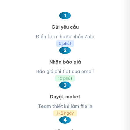
1
Gửi yêu cầu
Điền form hoặc nhắn Zalo
5 phút
2
Nhận báo giá
Báo giá chi tiết qua email
15 phút
3
Duyệt maket
Team thiết kế làm file in
1-2 ngày
4