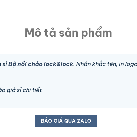
Mô tả sản phẩm
 sỉ
Bộ nồi chảo lock&lock
. Nhận khắc tên, in lo
 giá sỉ chi tiết
BÁO GIÁ QUA ZALO