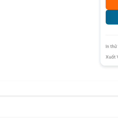
In th
Xuất 