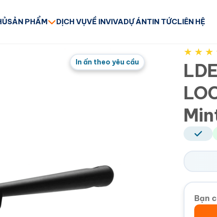
HỦ
SẢN PHẨM
DỊCH VỤ
VỀ INVIVA
DỰ ÁN
TIN TỨC
LIÊN HỆ
★
★
★
In ấn theo yêu cầu
LDE
LOC
Min
Bạn c