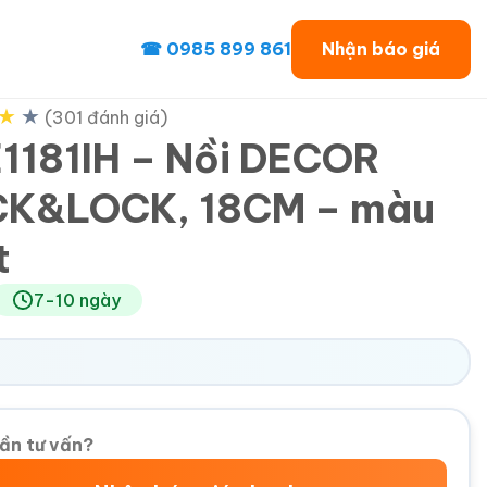
☎ 0985 899 861
Nhận báo giá
★
★
(301 đánh giá)
1181IH – Nồi DECOR
K&LOCK, 18CM – màu
t
7-10 ngày
ần tư vấn?