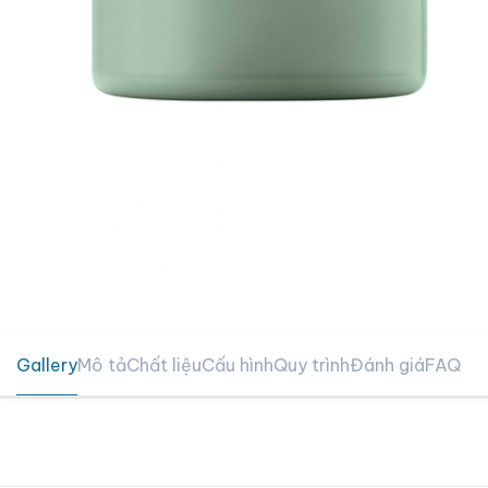
Gallery
Mô tả
Chất liệu
Cấu hình
Quy trình
Đánh giá
FAQ