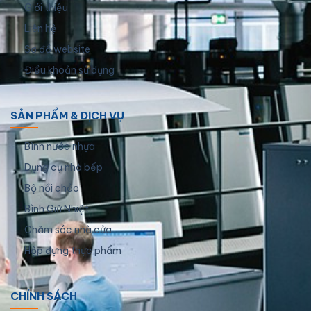
Giới thiệu
Liên hệ
Sơ đồ website
Điều khoản sử dụng
SẢN PHẨM & DỊCH VỤ
Bình nước nhựa
Dụng cụ nhà bếp
Bộ nồi chảo
Bình Giữ Nhiệt
Chăm sóc nhà cửa
Hộp đựng thực phẩm
CHÍNH SÁCH