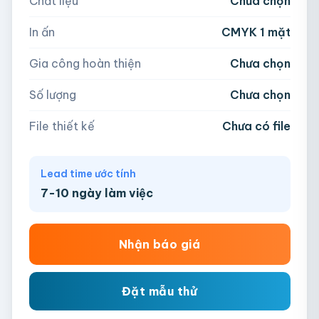
Chất liệu
Chưa chọn
Hoặc nhập số lượng:
📁
In ấn
CMYK 1 mặt
−
+
hộp
Kéo thả file hoặc
click để chọn
Gia công hoàn thiện
Chưa chọn
AI, PDF, EPS, PSD, PNG, JPG (tối đa 50MB)
Số lượng
Chưa chọn
Chưa có file?
Bỏ qua, team hỗ trợ thiết kế →
File thiết kế
Chưa có file
Lead time ước tính
7-10 ngày làm việc
Nhận báo giá
Đặt mẫu thử