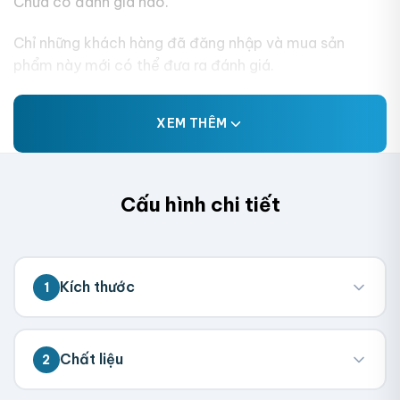
Chưa có đánh giá nào.
Chỉ những khách hàng đã đăng nhập và mua sản
phẩm này mới có thể đưa ra đánh giá.
XEM THÊM
Cấu hình chi tiết
Kích thước
1
💡 Đo kích thước bên trong hộp (nơi chứa
Chất liệu
2
sản phẩm). Chúng tôi sẽ tính toán kích
thước tổng thể.