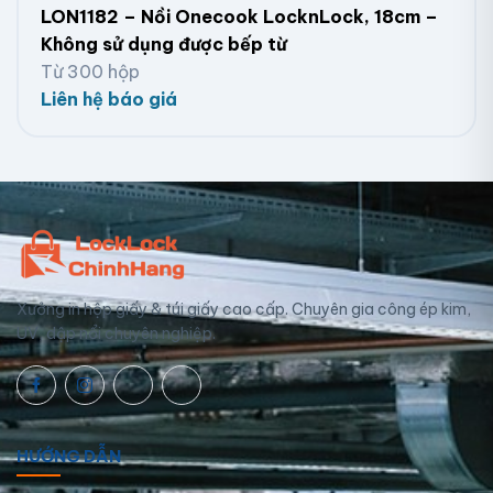
LON1182 – Nồi Onecook LocknLock, 18cm –
Không sử dụng được bếp từ
Từ 300 hộp
Liên hệ báo giá
Xưởng in hộp giấy & túi giấy cao cấp. Chuyên gia công ép kim,
UV, dập nổi chuyên nghiệp.
HƯỚNG DẪN