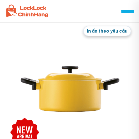
Skip
to
content
In ấn theo yêu cầu