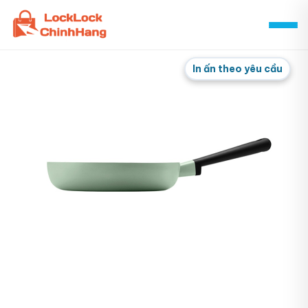
Skip
to
content
In ấn theo yêu cầu