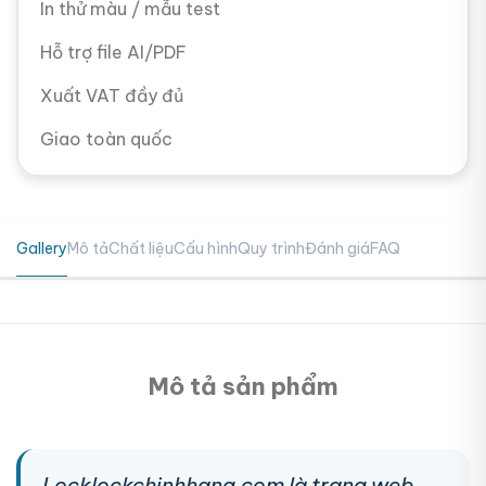
In thử màu / mẫu test
Hỗ trợ file AI/PDF
Xuất VAT đầy đủ
Giao toàn quốc
Gallery
Mô tả
Chất liệu
Cấu hình
Quy trình
Đánh giá
FAQ
Mô tả sản phẩm
Locklockchinhhang.com là trang web