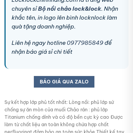
chuyên sỉ
Bộ nồi chảo lock&lock
. Nhận
khắc tên, in logo lên bình locknlock làm
quà tặng doanh nghiệp.
Liên hệ ngay hotline
0977985849
để
nhận báo giá sỉ chi tiết
BÁO GIÁ QUA ZALO
Sự kết hợp lớp phủ tốt nhất: Lòng nồi: phủ lớp sứ
chống sự ăn mòn của muối Chảo rán : phủ lớp
Titanium chống dính và có độ bền cực kỳ cao Được
làm từ chất liệu an toàn không chứa hợp chất
perfluorinat đảm bảo an toàn sức khỏe Thiết kế tay