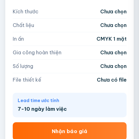
Nếu chưa có file, team sẽ hỗ trợ thiết kế.
Kích thước
Chưa chọn
5,000
Chất liệu
Chưa chọn
Hoặc nhập số lượng:
📁
In ấn
CMYK 1 mặt
−
+
hộp
Kéo thả file hoặc
click để chọn
Gia công hoàn thiện
Chưa chọn
AI, PDF, EPS, PSD, PNG, JPG (tối đa 50MB)
Số lượng
Chưa chọn
Chưa có file?
Bỏ qua, team hỗ trợ thiết kế →
File thiết kế
Chưa có file
Lead time ước tính
7-10 ngày làm việc
Nhận báo giá