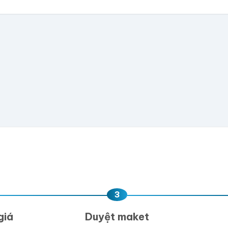
có file, team sẽ hỗ trợ thiết kế.
📁
e hoặc
click để chọn
D, PNG, JPG (tối đa 50MB)
ua, team hỗ trợ thiết kế →
3
giá
Duyệt maket