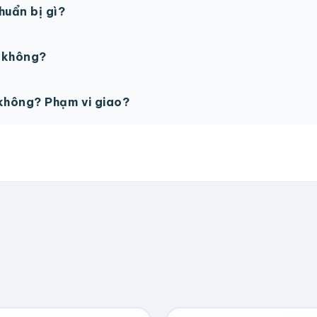
chuẩn bị gì?
PSD với độ phân giải 300dpi. Nếu chưa có file thiết kế, t
ế không?
ỗ trợ miễn phí cho tất cả đơn hàng.
không? Phạm vi giao?
vận chuyển tính theo địa chỉ nhận hàng. Đơn lớn có thể đượ