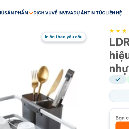
HỦ
SẢN PHẨM
DỊCH VỤ
VỀ INVIVA
DỰ ÁN
TIN TỨC
LIÊN HỆ
★
★
★
In ấn theo yêu cầu
LDR
hiệ
nhự
Bạn c