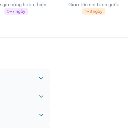
& gia công hoàn thiện
Giao tận nơi toàn quốc
5-7 ngày
1-3 ngày
c nhau.
nh vào đơn hàng chính
 gấp, vui lòng liên