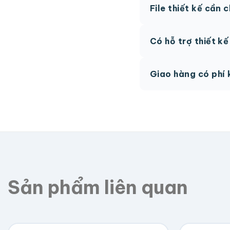
File thiết kế cần 
hệ để được tư vấn.
AI, PDF vector hoặc 
Có hỗ trợ thiết k
phí.
Có, team thiết kế h
Giao hàng có phí 
Giao toàn quốc, phí 
Sản phẩm liên quan