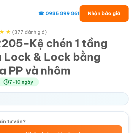
☎ 0985 899 861
Nhận báo giá
★
★
(377 đánh giá)
205-Kệ chén 1 tầng
u Lock & Lock bằng
a PP và nhôm
7-10 ngày
ần tư vấn?