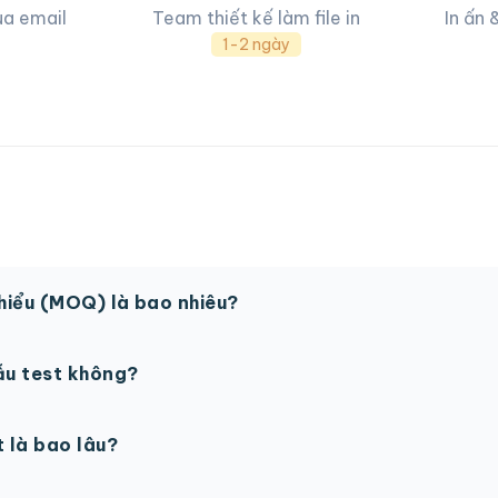
ua email
Team thiết kế làm file in
In ấn 
1-2 ngày
thiểu (MOQ) là bao nhiêu?
 sản phẩm. Một số sản phẩm đặc biệt có thể có MOQ khá
ẫu test không?
in thử trước khi sản xuất đại trà. Chi phí in thử sẽ được tí
t là bao lâu?
gày làm việc sau khi duyệt maket. Có thể rút ngắn nếu cần