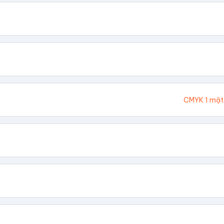
. Chúng tôi sẽ tính toán kích thước tổng thể.
Cao (cm)
Ivory 300gsm
CMYK 1 mặt
hông In
 Vàng
Dập Nổi
biết giá theo số lượng.