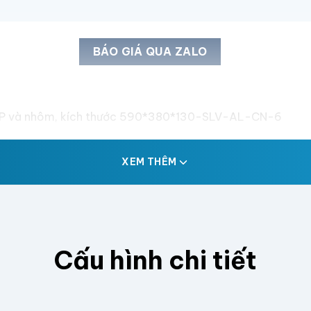
BÁO GIÁ QUA ZALO
 PP và nhôm, kích thước 590*380*130-SLV-AL-CN-6
XEM THÊM
Cấu hình chi tiết