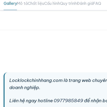
Gallery
Mô tả
Chất liệu
Cấu hình
Quy trình
Đánh giá
FAQ
Locklockchinhhang.com là trang web chuyên
doanh nghiệp.
Liên hệ ngay hotline
0977985849
để nhận báo