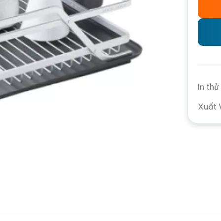
In th
Xuất 