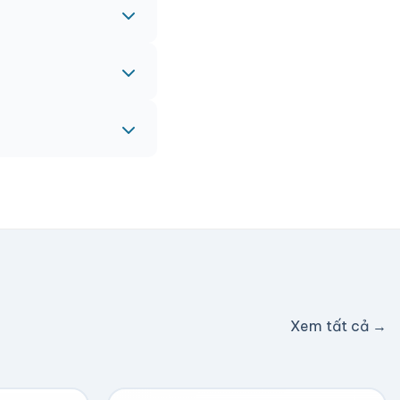
eam sẽ hỗ trợ miễn
c hỗ trợ phí ship.
Xem tất cả →