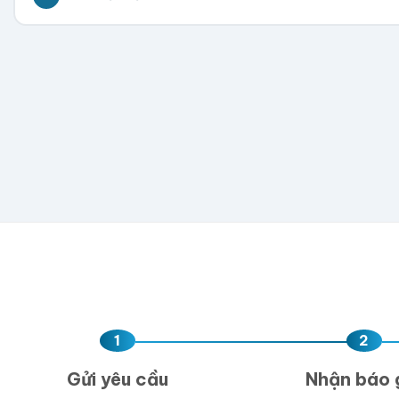
300
500
1,000
2,000
5,000
💡 Hỗ trợ AI, PDF, EPS, PSD, PNG (300dpi). Nếu chưa 
Hoặc nhập số lượng:
−
+
hộp
Kéo thả fil
AI, PDF, EPS, PS
Chưa có file?
Bỏ q
1
2
Gửi yêu cầu
Nhận báo 