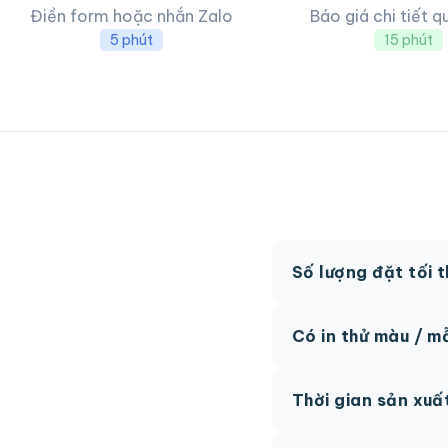
Điền form hoặc nhắn Zalo
Báo giá chi tiết q
5 phút
15 phút
Số lượng đặt tối 
MOQ từ 300 hộp tùy
Có in thử màu / m
Có, chúng tôi hỗ trợ 
Thời gian sản xuấ
thức.
Thông thường 7-10 n