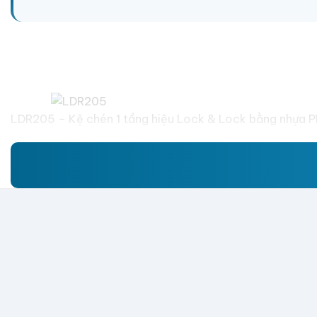
LDR205 – Kệ chén 1 tầng hiệu Lock & Lock bằng nhựa