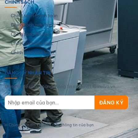
CHÍNH SÁCH
Chính sách thanh toán
Chính sách giao hàng
Chính sách đổi trả
Chính sách bảo mật
Chính sách bảo hành
ĐĂNG KÝ NHẬN TIN
Đăng ký để nhận những thông tin mới nhất từ inviva.vn
✉
Chúng tôi cam kết bảo mật thông tin của bạn.