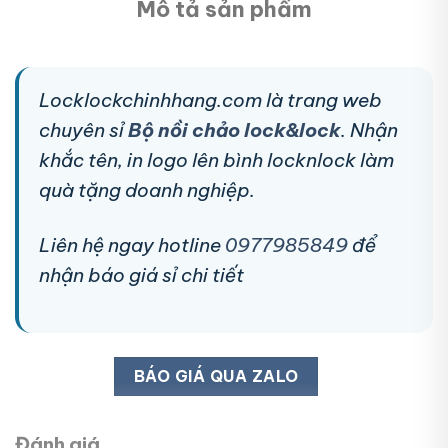
Mô tả sản phẩm
Locklockchinhhang.com là trang web
chuyên sỉ
Bộ nồi chảo lock&lock
. Nhận
khắc tên, in logo lên bình locknlock làm
quà tặng doanh nghiệp.
Liên hệ ngay hotline
0977985849
để
nhận báo giá sỉ chi tiết
BÁO GIÁ QUA ZALO
Đánh giá