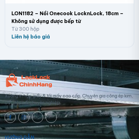
LON1182 – Nồi Onecook LocknLock, 18cm –
Không sử dụng được bếp từ
Từ 300 hộp
Liên hệ báo giá
Xưởng in hộp giấy & túi giấy cao cấp. Chuyên gia công ép kim,
UV, dập nổi chuyên nghiệp.
HƯỚNG DẪN