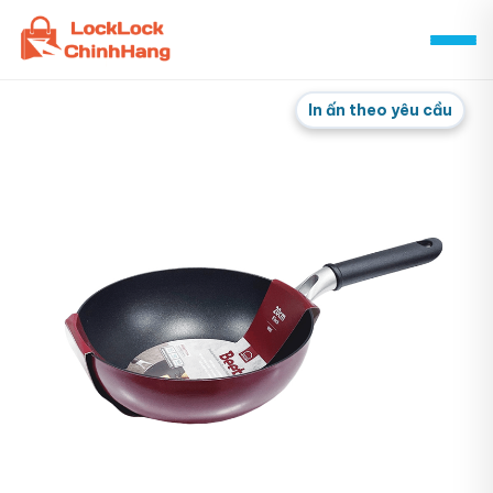
Skip
to
content
In ấn theo yêu cầu