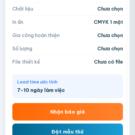
Chất liệu
Chưa chọn
Hoặc nhập số lượng:
📁
In ấn
CMYK 1 mặt
−
+
hộp
Kéo thả file hoặc
click để chọn
Gia công hoàn thiện
Chưa chọn
AI, PDF, EPS, PSD, PNG, JPG (tối đa 50MB)
Số lượng
Chưa chọn
Chưa có file?
Bỏ qua, team hỗ trợ thiết kế →
File thiết kế
Chưa có file
Lead time ước tính
7-10 ngày làm việc
Nhận báo giá
Đặt mẫu thử