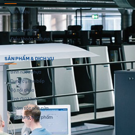
Giới thiệu
Liên hệ
Sơ đồ website
Điều khoản sử dụng
SẢN PHẨM & DỊCH VỤ
Bình nước nhựa
Dụng cụ nhà bếp
Bộ nồi chảo
Bình Giữ Nhiệt
Chăm sóc nhà cửa
Hộp đựng thực phẩm