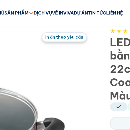
HỦ
SẢN PHẨM
DỊCH VỤ
VỀ INVIVA
DỰ ÁN
TIN TỨC
LIÊN HỆ
★
★
★
In ấn theo yêu cầu
LED
bằn
22c
Coa
Màu