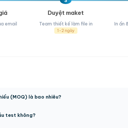
3
giá
Duyệt maket
ua email
Team thiết kế làm file in
In ấn 
1-2 ngày
thiểu (MOQ) là bao nhiêu?
 sản phẩm. Một số sản phẩm đặc biệt có thể có MOQ khá
ẫu test không?
in thử trước khi sản xuất đại trà. Chi phí in thử sẽ được tí