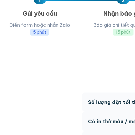
1
2
Gửi yêu cầu
Nhận báo 
Điền form hoặc nhắn Zalo
Báo giá chi tiết q
5 phút
15 phút
Số lượng đặt tối 
MOQ từ 300 hộp tùy
Có in thử màu / m
Có, chúng tôi hỗ trợ 