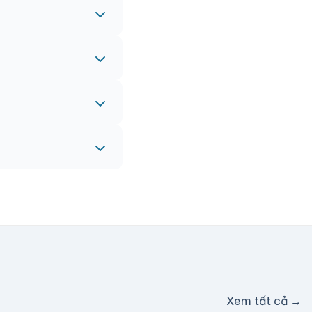
 gấp, vui lòng liên
eam sẽ hỗ trợ miễn
c hỗ trợ phí ship.
Xem tất cả →