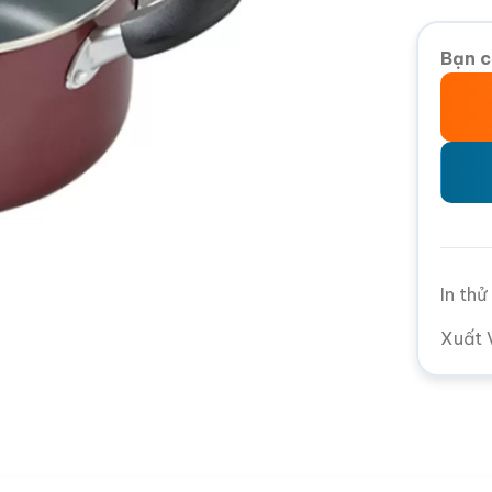
Bạn c
In th
Xuất 