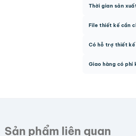
Thời gian sản xuấ
thức.
Thông thường 7-10 n
File thiết kế cần 
hệ để được tư vấn.
AI, PDF vector hoặc 
Có hỗ trợ thiết k
phí.
Có, team thiết kế h
Giao hàng có phí 
Giao toàn quốc, phí 
Sản phẩm liên quan