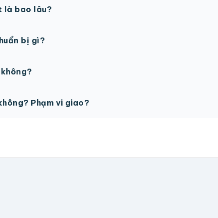
t là bao lâu?
gày làm việc sau khi duyệt maket. Có thể rút ngắn nếu cần
chuẩn bị gì?
PSD với độ phân giải 300dpi. Nếu chưa có file thiết kế, t
ế không?
ỗ trợ miễn phí cho tất cả đơn hàng.
không? Phạm vi giao?
vận chuyển tính theo địa chỉ nhận hàng. Đơn lớn có thể đượ