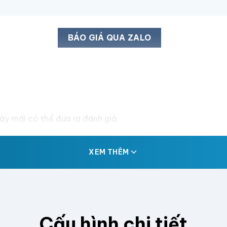
BÁO GIÁ QUA ZALO
y mới có thể đưa ra đánh giá.
XEM THÊM
Cấu hình chi tiết