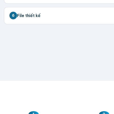
💡 Đặt càng nhiều giá càng tốt. Vui lòng liên hệ để 
File thiết kế
6
300
500
1,000
2,000
5,000
💡 Hỗ trợ AI, PDF, EPS, PSD, PNG (300dpi). Nếu chưa 
Hoặc nhập số lượng:
−
+
hộp
Kéo thả fil
AI, PDF, EPS, PS
Chưa có file?
Bỏ q