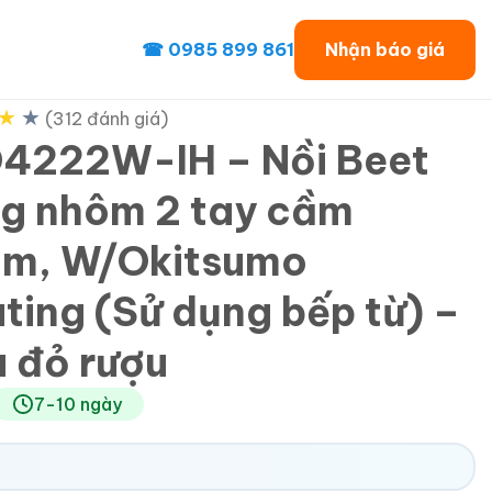
☎ 0985 899 861
Nhận báo giá
★
★
(312 đánh giá)
4222W-IH – Nồi Beet
g nhôm 2 tay cầm
m, W/Okitsumo
ting (Sử dụng bếp từ) –
 đỏ rượu
7-10 ngày