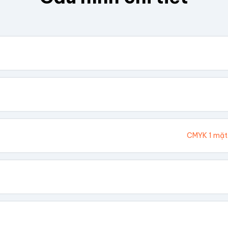
. Chúng tôi sẽ tính toán kích thước tổng thể.
Cao (cm)
Ivory 300gsm
CMYK 1 mặt
hông In
 Vàng
Dập Nổi