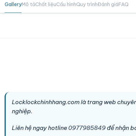
Gallery
Mô tả
Chất liệu
Cấu hình
Quy trình
Đánh giá
FAQ
Locklockchinhhang.com là trang web chuyên
nghiệp.
Liên hệ ngay hotline
0977985849
để nhận báo