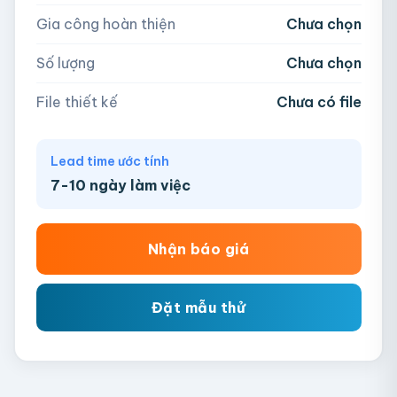
Kéo thả file hoặc
click để chọn
Gia công hoàn thiện
Chưa chọn
AI, PDF, EPS, PSD, PNG, JPG (tối đa 50MB)
Số lượng
Chưa chọn
Chưa có file?
Bỏ qua, team hỗ trợ thiết kế →
File thiết kế
Chưa có file
Lead time ước tính
7-10 ngày làm việc
Nhận báo giá
Đặt mẫu thử