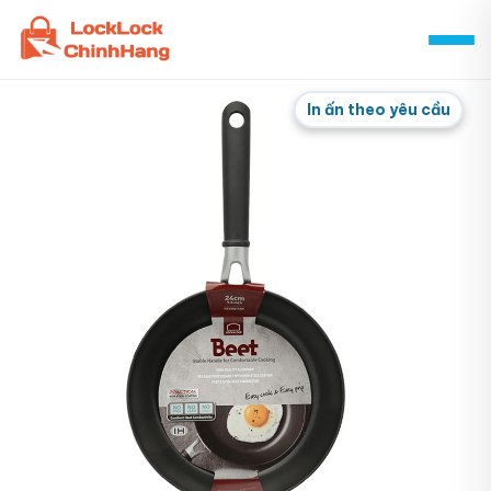
Skip
to
content
In ấn theo yêu cầu