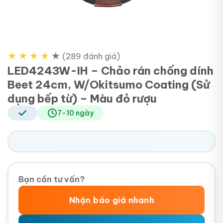
★
★
★
★
★
(289 đánh giá)
LED4243W-IH – Chảo rán chống dính
Beet 24cm, W/Okitsumo Coating (Sử
dụng bếp từ) – Màu đỏ rượu
7-10 ngày
Bạn cần tư vấn?
Nhận báo giá nhanh