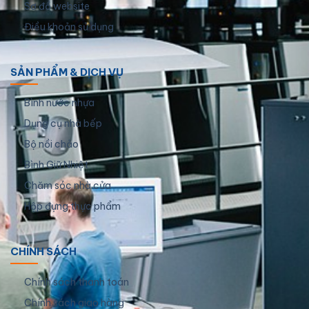
Sơ đồ website
Điều khoản sử dụng
SẢN PHẨM & DỊCH VỤ
Bình nước nhựa
Dụng cụ nhà bếp
Bộ nồi chảo
Bình Giữ Nhiệt
Chăm sóc nhà cửa
Hộp đựng thực phẩm
CHÍNH SÁCH
Chính sách thanh toán
Chính sách giao hàng