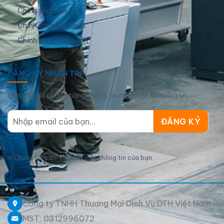
Chính sách đổi trả
Chính sách bảo mật
Chính sách bảo hành
ĐĂNG KÝ NHẬN TIN
Đăng ký để nhận những thông tin mới nhất từ inviva.vn
✉
Chúng tôi cam kết bảo mật thông tin của bạn.
Công ty TNHH Thương Mại Dịch Vụ DTH Việt Nam
MST: 0312996072