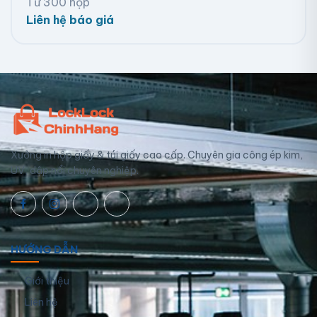
Từ 300 hộp
Liên hệ báo giá
Xưởng in hộp giấy & túi giấy cao cấp. Chuyên gia công ép kim,
UV, dập nổi chuyên nghiệp.
HƯỚNG DẪN
Giới thiệu
Liên hệ