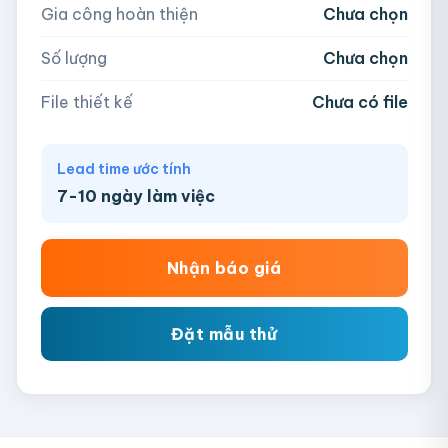
Gia công hoàn thiện
Chưa chọn
AI, PDF, EPS, PSD, PNG, JPG (tối đa 50MB)
Số lượng
Chưa chọn
Chưa có file?
Bỏ qua, team hỗ trợ thiết kế →
File thiết kế
Chưa có file
Lead time ước tính
7-10 ngày làm việc
Nhận báo giá
Đặt mẫu thử