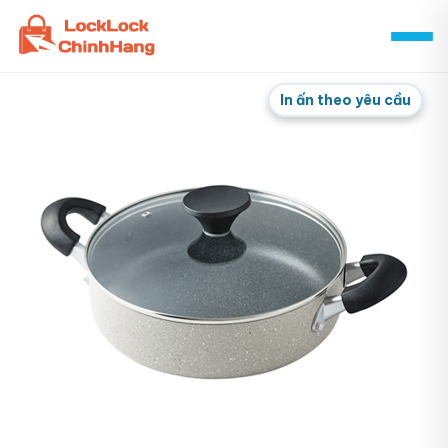
Skip
to
content
In ấn theo yêu cầu