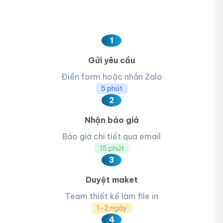
1
Gửi yêu cầu
Điền form hoặc nhắn Zalo
5 phút
2
Nhận báo giá
Báo giá chi tiết qua email
15 phút
3
Duyệt maket
Team thiết kế làm file in
1-2 ngày
4