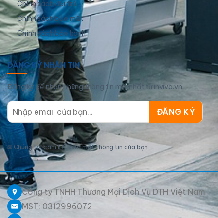
Chính sách đổi trả
Chính sách bảo mật
Chính sách bảo hành
ĐĂNG KÝ NHẬN TIN
Đăng ký để nhận những thông tin mới nhất từ inviva.vn
✉
Chúng tôi cam kết bảo mật thông tin của bạn.
Công ty TNHH Thương Mại Dịch Vụ DTH Việt Nam
MST: 0312996072