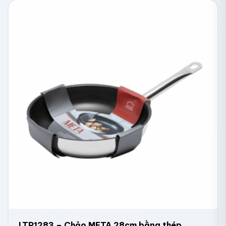
LTP1283 – Chảo META 28cm bằng thép