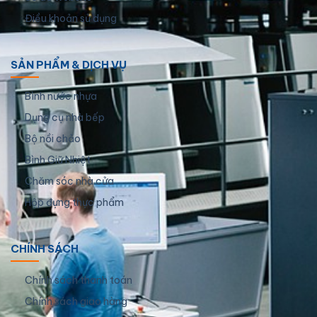
Điều khoản sử dụng
SẢN PHẨM & DỊCH VỤ
Bình nước nhựa
Dụng cụ nhà bếp
Bộ nồi chảo
Bình Giữ Nhiệt
Chăm sóc nhà cửa
Hộp đựng thực phẩm
CHÍNH SÁCH
Chính sách thanh toán
Chính sách giao hàng