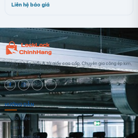
Liên hệ báo giá
Xưởng in hộp giấy & túi giấy cao cấp. Chuyên gia công ép kim,
UV, dập nổi chuyên nghiệp.
HƯỚNG DẪN
Giới thiệu
Liên hệ
Sơ đồ website