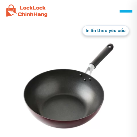
Skip
to
content
In ấn theo yêu cầu