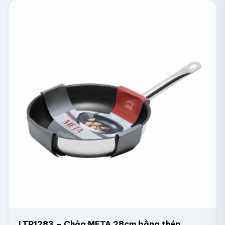
LTP1283 – Chảo META 28cm bằng thép