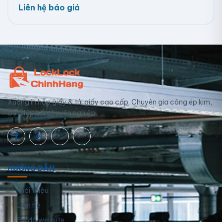
Liên hệ báo giá
Xưởng in hộp giấy & túi giấy cao cấp. Chuyên gia công ép kim,
UV, dập nổi chuyên nghiệp.
HƯỚNG DẪN
Giới thiệu
Liên hệ
Sơ đồ website