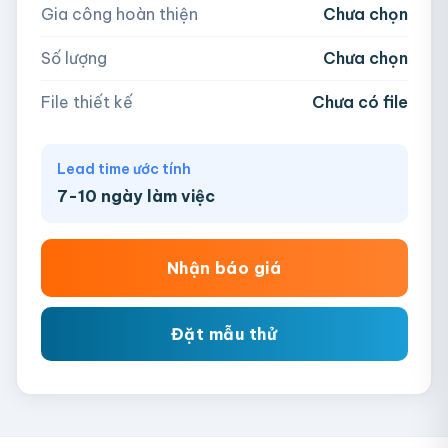
Gia công hoàn thiện
Chưa chọn
AI, PDF, EPS, PSD, PNG, JPG (tối đa 50MB)
Số lượng
Chưa chọn
Chưa có file?
Bỏ qua, team hỗ trợ thiết kế →
File thiết kế
Chưa có file
Lead time ước tính
7-10 ngày làm việc
Nhận báo giá
Đặt mẫu thử