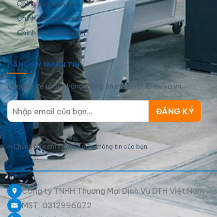
Chính sách đổi trả
Chính sách bảo mật
Chính sách bảo hành
ĐĂNG KÝ NHẬN TIN
Đăng ký để nhận những thông tin mới nhất từ inviva.vn
✉
Chúng tôi cam kết bảo mật thông tin của bạn.
Công ty TNHH Thương Mại Dịch Vụ DTH Việt Nam
MST: 0312996072