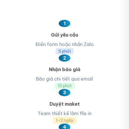
1
Gửi yêu cầu
Điền form hoặc nhắn Zalo
5 phút
2
Nhận báo giá
Báo giá chi tiết qua email
15 phút
3
Duyệt maket
Team thiết kế làm file in
1-2 ngày
4