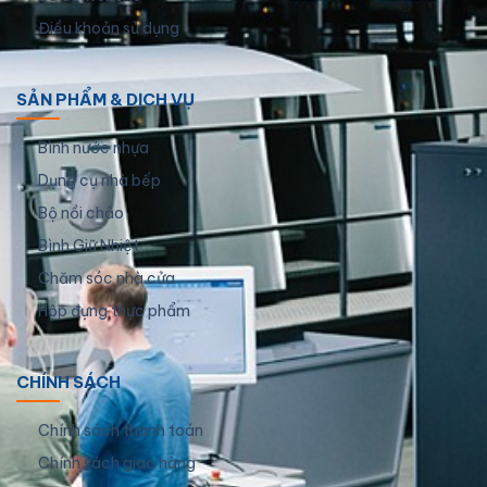
Điều khoản sử dụng
SẢN PHẨM & DỊCH VỤ
Bình nước nhựa
Dụng cụ nhà bếp
Bộ nồi chảo
Bình Giữ Nhiệt
Chăm sóc nhà cửa
Hộp đựng thực phẩm
CHÍNH SÁCH
Chính sách thanh toán
Chính sách giao hàng