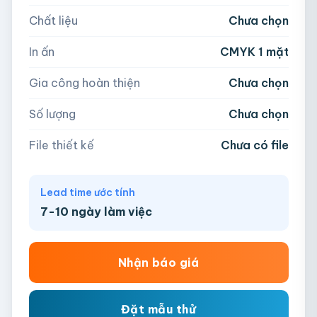
Chất liệu
Chưa chọn
Hoặc nhập số lượng:
📁
In ấn
CMYK 1 mặt
−
+
hộp
Kéo thả file hoặc
click để chọn
Gia công hoàn thiện
Chưa chọn
AI, PDF, EPS, PSD, PNG, JPG (tối đa 50MB)
Số lượng
Chưa chọn
Chưa có file?
Bỏ qua, team hỗ trợ thiết kế →
File thiết kế
Chưa có file
Lead time ước tính
7-10 ngày làm việc
Nhận báo giá
Đặt mẫu thử