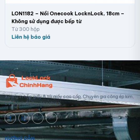
LON1182 – Nồi Onecook LocknLock, 18cm –
Không sử dụng được bếp từ
Từ 300 hộp
Liên hệ báo giá
Xưởng in hộp giấy & túi giấy cao cấp. Chuyên gia công ép kim,
UV, dập nổi chuyên nghiệp.
HƯỚNG DẪN