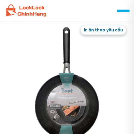
Skip
to
content
In ấn theo yêu cầu