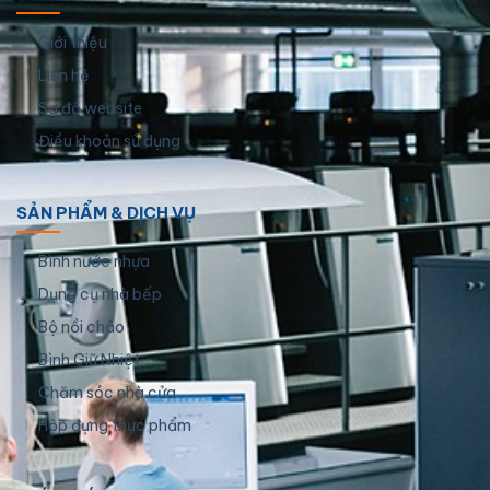
Giới thiệu
Liên hệ
Sơ đồ website
Điều khoản sử dụng
SẢN PHẨM & DỊCH VỤ
Bình nước nhựa
Dụng cụ nhà bếp
Bộ nồi chảo
Bình Giữ Nhiệt
Chăm sóc nhà cửa
Hộp đựng thực phẩm