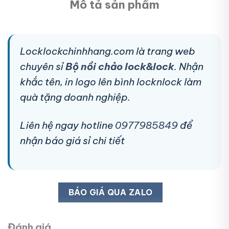
Mô tả sản phẩm
Locklockchinhhang.com là trang web
chuyên sỉ
Bộ nồi chảo lock&lock
. Nhận
khắc tên, in logo lên bình locknlock làm
quà tặng doanh nghiệp.
Liên hệ ngay hotline
0977985849
để
nhận báo giá sỉ chi tiết
BÁO GIÁ QUA ZALO
Đánh giá