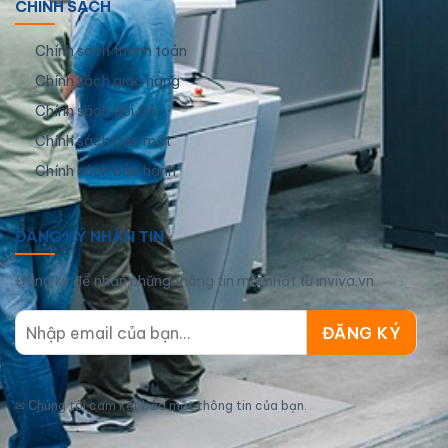
CHÍNH SÁCH
Chính sách thanh toán
Chính sách giao hàng
Chính sách đổi trả
Chính sách bảo mật
Chính sách bảo hành
ĐĂNG KÝ NHẬN TIN
Đăng ký để nhận những thông tin mới nhất từ inviva.vn
✉
Chúng tôi cam kết bảo mật thông tin của bạn.