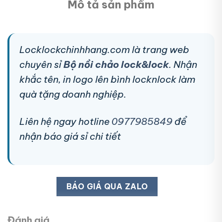
Mô tả sản phẩm
Locklockchinhhang.com là trang web
chuyên sỉ
Bộ nồi chảo lock&lock
. Nhận
khắc tên, in logo lên bình locknlock làm
quà tặng doanh nghiệp.
Liên hệ ngay hotline
0977985849
để
nhận báo giá sỉ chi tiết
BÁO GIÁ QUA ZALO
Đánh giá