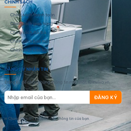
CHÍNH SÁCH
Chính sách thanh toán
Chính sách giao hàng
Chính sách đổi trả
Chính sách bảo mật
Chính sách bảo hành
ĐĂNG KÝ NHẬN TIN
Đăng ký để nhận những thông tin mới nhất từ inviva.vn
✉
Chúng tôi cam kết bảo mật thông tin của bạn.