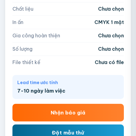
Chất liệu
Chưa chọn
Hoặc nhập số lượng:
📁
In ấn
CMYK 1 mặt
−
+
hộp
Kéo thả file hoặc
click để chọn
Gia công hoàn thiện
Chưa chọn
AI, PDF, EPS, PSD, PNG, JPG (tối đa 50MB)
Số lượng
Chưa chọn
Chưa có file?
Bỏ qua, team hỗ trợ thiết kế →
File thiết kế
Chưa có file
Lead time ước tính
7-10 ngày làm việc
Nhận báo giá
Đặt mẫu thử