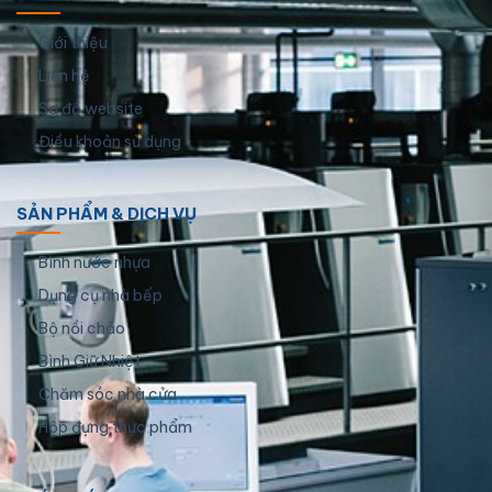
Giới thiệu
Liên hệ
Sơ đồ website
Điều khoản sử dụng
SẢN PHẨM & DỊCH VỤ
Bình nước nhựa
Dụng cụ nhà bếp
Bộ nồi chảo
Bình Giữ Nhiệt
Chăm sóc nhà cửa
Hộp đựng thực phẩm