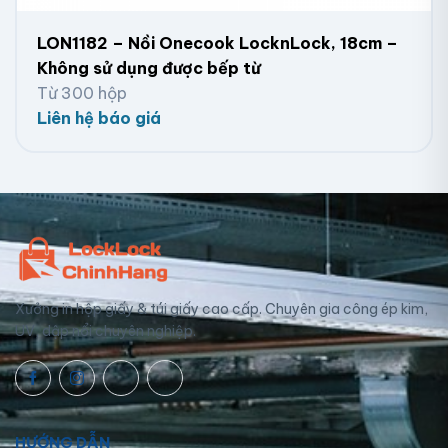
LON1182 – Nồi Onecook LocknLock, 18cm –
Không sử dụng được bếp từ
Từ 300 hộp
Liên hệ báo giá
Xưởng in hộp giấy & túi giấy cao cấp. Chuyên gia công ép kim,
UV, dập nổi chuyên nghiệp.
HƯỚNG DẪN