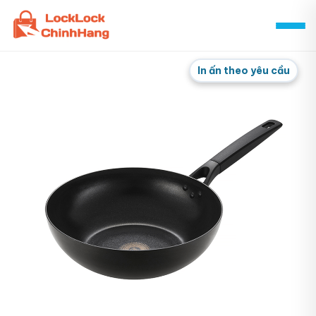
Skip
to
content
In ấn theo yêu cầu