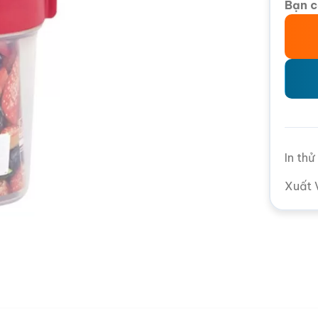
Bạn c
In th
Xuất 