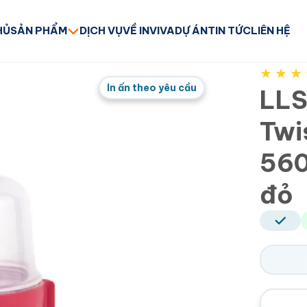
HỦ
SẢN PHẨM
DỊCH VỤ
VỀ INVIVA
DỰ ÁN
TIN TỨC
LIÊN HỆ
★
★
★
In ấn theo yêu cầu
LLS
Twi
560
đỏ