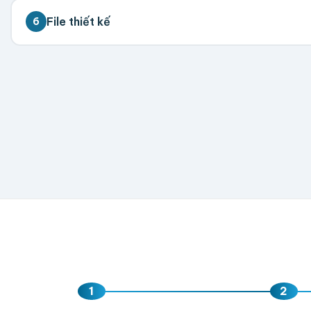
💡 Đặt càng nhiều giá càng tốt. Vui lòng liên hệ để 
File thiết kế
6
300
500
1,000
2,000
5,000
💡 Hỗ trợ AI, PDF, EPS, PSD, PNG (300dpi). Nếu chưa 
Hoặc nhập số lượng:
−
+
hộp
Kéo thả fil
AI, PDF, EPS, PS
Chưa có file?
Bỏ q
1
2