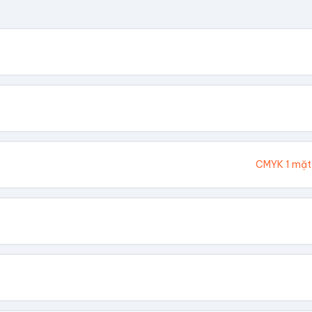
. Chúng tôi sẽ tính toán kích thước tổng thể.
Cao (cm)
Ivory 300gsm
CMYK 1 mặt
hông In
 Vàng
Dập Nổi