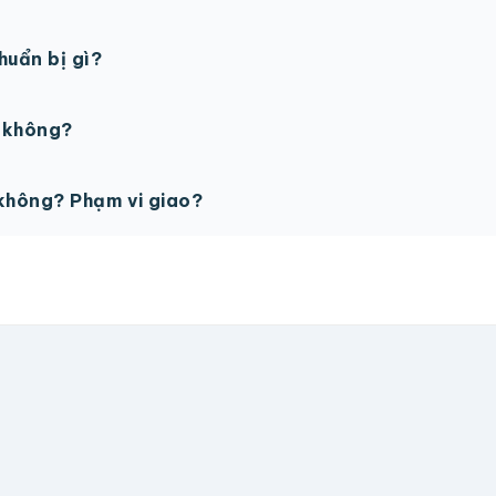
gày làm việc sau khi duyệt maket. Có thể rút ngắn nếu cần
chuẩn bị gì?
PSD với độ phân giải 300dpi. Nếu chưa có file thiết kế, t
ế không?
ỗ trợ miễn phí cho tất cả đơn hàng.
không? Phạm vi giao?
vận chuyển tính theo địa chỉ nhận hàng. Đơn lớn có thể đượ