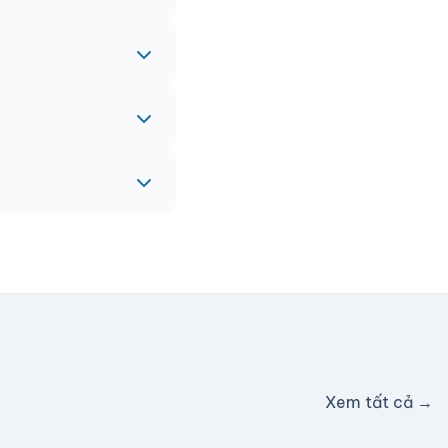
 gấp, vui lòng liên
eam sẽ hỗ trợ miễn
c hỗ trợ phí ship.
Xem tất cả →