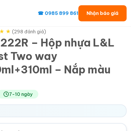
☎ 0985 899 861
Nhận báo giá
★
★
(298 đánh giá)
222R – Hộp nhựa L&L
st Two way
ml+310ml – Nắp màu
7-10 ngày