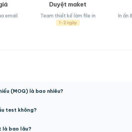
giá
Duyệt maket
ua email
Team thiết kế làm file in
In ấn 
1-2 ngày
thiểu (MOQ) là bao nhiêu?
 sản phẩm. Một số sản phẩm đặc biệt có thể có MOQ khá
ẫu test không?
in thử trước khi sản xuất đại trà. Chi phí in thử sẽ được tí
t là bao lâu?