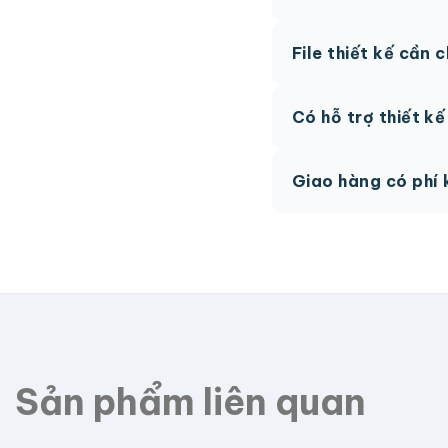
Thông thường 7-10 n
File thiết kế cần 
hệ để được tư vấn.
AI, PDF vector hoặc 
Có hỗ trợ thiết k
phí.
Có, team thiết kế h
Giao hàng có phí 
Giao toàn quốc, phí 
Sản phẩm liên quan