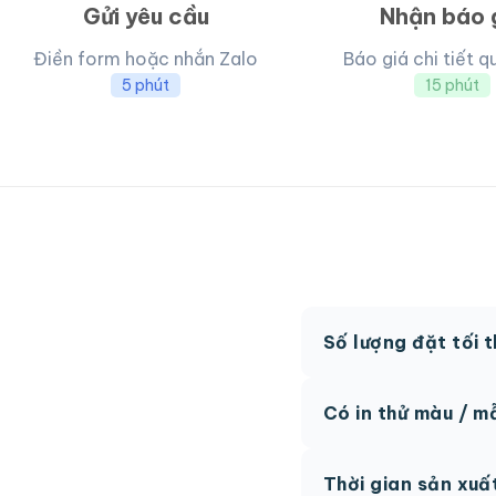
Gửi yêu cầu
Nhận báo 
Điền form hoặc nhắn Zalo
Báo giá chi tiết q
5 phút
15 phút
Số lượng đặt tối 
MOQ từ 300 hộp tùy
Có in thử màu / m
Có, chúng tôi hỗ trợ 
Thời gian sản xuấ
thức.