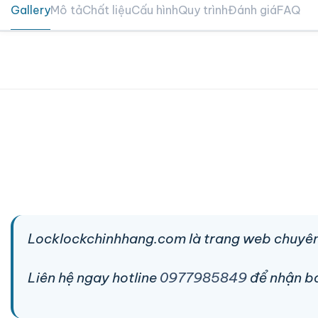
Gallery
Mô tả
Chất liệu
Cấu hình
Quy trình
Đánh giá
FAQ
Locklockchinhhang.com là trang web chuyên
Liên hệ ngay hotline
0977985849
để nhận báo