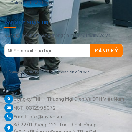
Chính sách bảo hành
ĐĂNG KÝ NHẬN TIN
Đăng ký để nhận những thông tin mới nhất từ inviva.vn
✉
Chúng tôi cam kết bảo mật thông tin của bạn.
Công ty TNHH Thương Mại Dịch Vụ DTH Việt Nam
MST: 0312996072
Email: info@inviva.vn
Số 22/11 đường 122, Tân Thạnh Đông
(xã An Phú Hòa Đông mới), TP. HCM