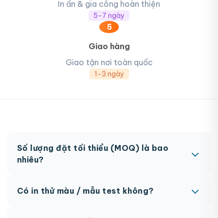
In ấn & gia công hoàn thiện
5-7 ngày
5
Giao hàng
Giao tận nơi toàn quốc
1-3 ngày
Số lượng đặt tối thiểu (MOQ) là bao
nhiêu?
MOQ từ 300 hộp tùy sản phẩm. Một số sản phẩm
Có in thử màu / mẫu test không?
đặc biệt có thể có MOQ khác nhau.
Có, chúng tôi hỗ trợ in thử trước khi sản xuất đại