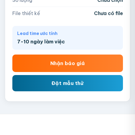
Chưa có file?
Bỏ qua, team hỗ trợ thiết kế →
File thiết kế
Chưa có file
Lead time ước tính
7-10 ngày làm việc
Nhận báo giá
Đặt mẫu thử