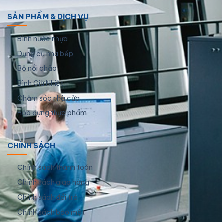
SẢN PHẨM & DỊCH VỤ
Bình nước nhựa
Dụng cụ nhà bếp
Bộ nồi chảo
Bình Giữ Nhiệt
Chăm sóc nhà cửa
Hộp đựng thực phẩm
CHÍNH SÁCH
Chính sách thanh toán
Chính sách giao hàng
Chính sách đổi trả
Chính sách bảo mật