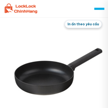
Skip
to
content
In ấn theo yêu cầu