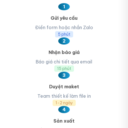
1
Gửi yêu cầu
Điền form hoặc nhắn Zalo
5 phút
2
Nhận báo giá
Báo giá chi tiết qua email
15 phút
3
Duyệt maket
Team thiết kế làm file in
1-2 ngày
4
Sản xuất