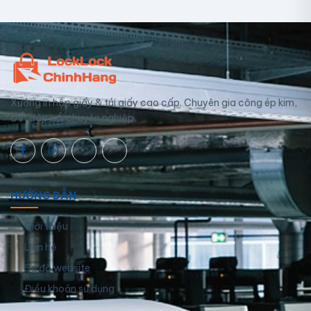
Xưởng in hộp giấy & túi giấy cao cấp. Chuyên gia công ép kim,
UV, dập nổi chuyên nghiệp.
HƯỚNG DẪN
Giới thiệu
Liên hệ
Sơ đồ website
Điều khoản sử dụng