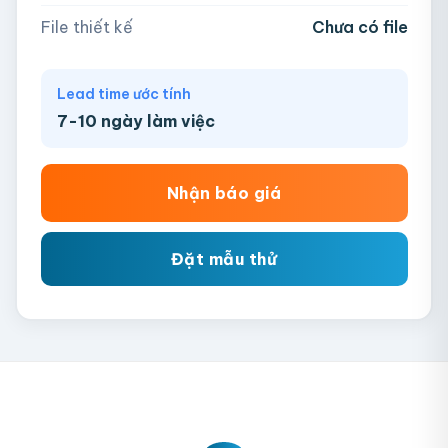
Chưa có file?
Bỏ qua, team hỗ trợ thiết kế →
File thiết kế
Chưa có file
Lead time ước tính
7-10 ngày làm việc
Nhận báo giá
Đặt mẫu thử