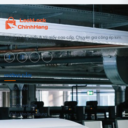
Xưởng in hộp giấy & túi giấy cao cấp. Chuyên gia công ép kim,
UV, dập nổi chuyên nghiệp.
HƯỚNG DẪN
Giới thiệu
Liên hệ
Sơ đồ website
Điều khoản sử dụng