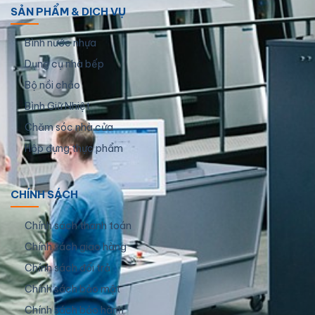
SẢN PHẨM & DỊCH VỤ
Bình nước nhựa
Dụng cụ nhà bếp
Bộ nồi chảo
Bình Giữ Nhiệt
Chăm sóc nhà cửa
Hộp đựng thực phẩm
CHÍNH SÁCH
Chính sách thanh toán
Chính sách giao hàng
Chính sách đổi trả
Chính sách bảo mật
Chính sách bảo hành