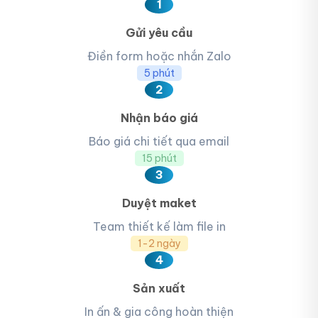
1
Gửi yêu cầu
Điền form hoặc nhắn Zalo
5 phút
2
Nhận báo giá
Báo giá chi tiết qua email
15 phút
3
Duyệt maket
Team thiết kế làm file in
1-2 ngày
4
Sản xuất
In ấn & gia công hoàn thiện