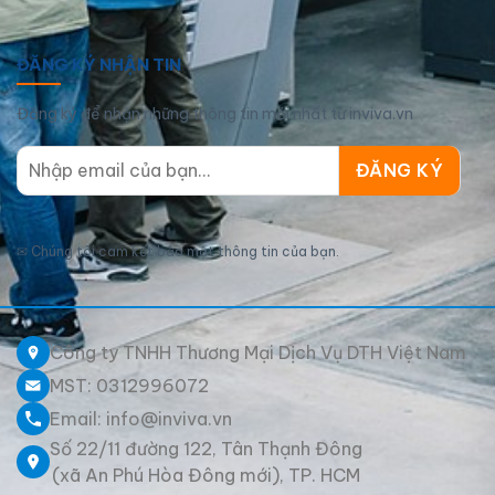
ĐĂNG KÝ NHẬN TIN
Đăng ký để nhận những thông tin mới nhất từ inviva.vn
✉
Chúng tôi cam kết bảo mật thông tin của bạn.
Công ty TNHH Thương Mại Dịch Vụ DTH Việt Nam
MST: 0312996072
Email: info@inviva.vn
Số 22/11 đường 122, Tân Thạnh Đông
(xã An Phú Hòa Đông mới), TP. HCM