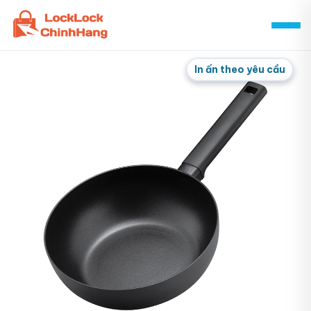
Skip
to
content
In ấn theo yêu cầu