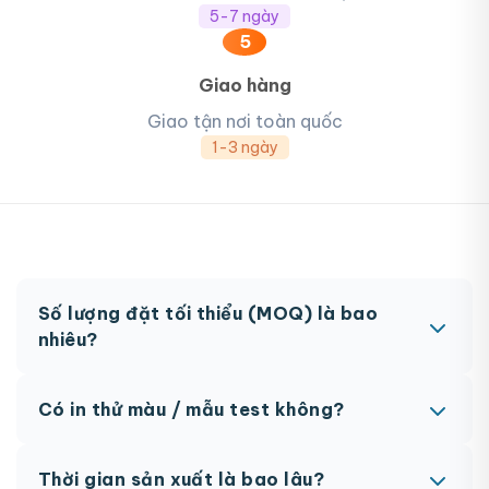
5-7 ngày
5
Giao hàng
Giao tận nơi toàn quốc
1-3 ngày
Số lượng đặt tối thiểu (MOQ) là bao
nhiêu?
MOQ từ 300 hộp tùy sản phẩm. Một số sản phẩm
Có in thử màu / mẫu test không?
đặc biệt có thể có MOQ khác nhau.
Có, chúng tôi hỗ trợ in thử trước khi sản xuất đại
Thời gian sản xuất là bao lâu?
trà. Chi phí in thử sẽ được tính vào đơn hàng