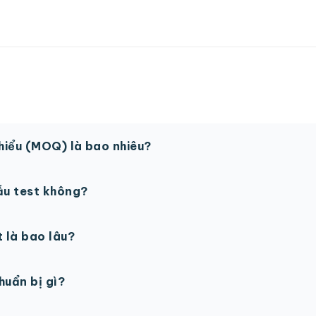
thiểu (MOQ) là bao nhiêu?
 sản phẩm. Một số sản phẩm đặc biệt có thể có MOQ khá
ẫu test không?
in thử trước khi sản xuất đại trà. Chi phí in thử sẽ được tí
t là bao lâu?
gày làm việc sau khi duyệt maket. Có thể rút ngắn nếu cần
chuẩn bị gì?
PSD với độ phân giải 300dpi. Nếu chưa có file thiết kế, t