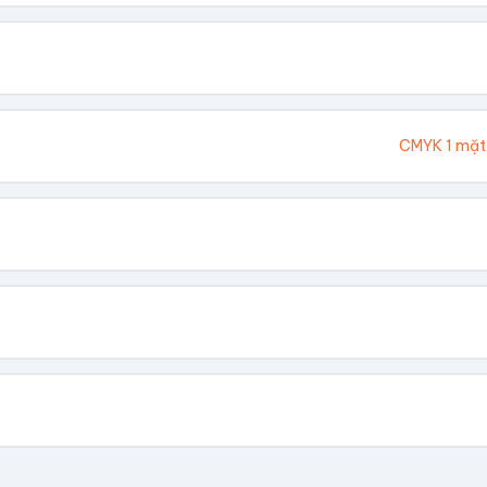
. Chúng tôi sẽ tính toán kích thước tổng thể.
Cao (cm)
Ivory 300gsm
CMYK 1 mặt
hông In
 Vàng
Dập Nổi
biết giá theo số lượng.
có file, team sẽ hỗ trợ thiết kế.