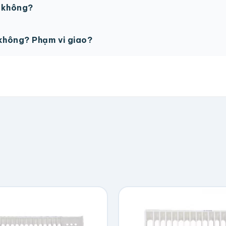
ế không?
ỗ trợ miễn phí cho tất cả đơn hàng.
không? Phạm vi giao?
vận chuyển tính theo địa chỉ nhận hàng. Đơn lớn có thể đượ