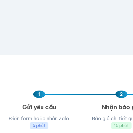
Hoặc nhập số lượng:
−
+
hộp
Kéo thả fil
AI, PDF, EPS, PS
Chưa có file?
Bỏ q
1
2
Gửi yêu cầu
Nhận báo 
Điền form hoặc nhắn Zalo
Báo giá chi tiết q
5 phút
15 phút