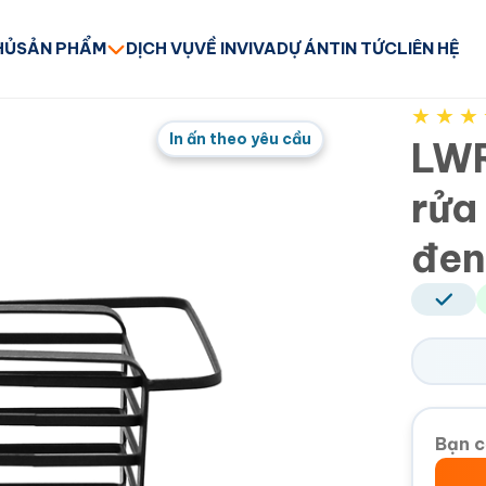
HỦ
SẢN PHẨM
DỊCH VỤ
VỀ INVIVA
DỰ ÁN
TIN TỨC
LIÊN HỆ
★
★
★
In ấn theo yêu cầu
LWR
rửa
đe
Bạn c