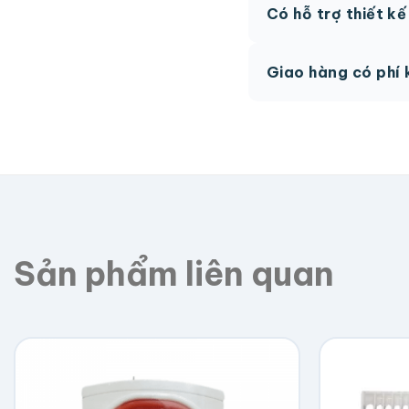
Có hỗ trợ thiết k
phí.
Có, team thiết kế h
Giao hàng có phí 
Giao toàn quốc, phí 
Sản phẩm liên quan