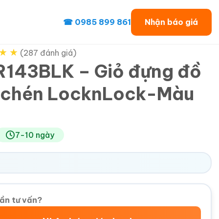
☎ 0985 899 861
Nhận báo giá
★
★
(287 đánh giá)
143BLK – Giỏ đựng đồ
 chén LocknLock-Màu
n
7-10 ngày
ần tư vấn?