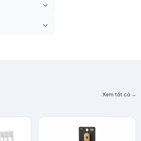
c hỗ trợ phí ship.
Xem tất cả →