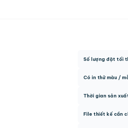
Số lượng đặt tối 
MOQ từ 300 hộp tùy
Có in thử màu / m
Có, chúng tôi hỗ trợ 
Thời gian sản xuấ
thức.
Thông thường 7-10 n
File thiết kế cần 
hệ để được tư vấn.
AI, PDF vector hoặc 