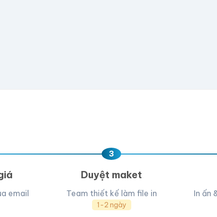
📁
e hoặc
click để chọn
D, PNG, JPG (tối đa 50MB)
ua, team hỗ trợ thiết kế →
3
giá
Duyệt maket
ua email
Team thiết kế làm file in
In ấn 
1-2 ngày