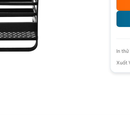
In th
Xuất 