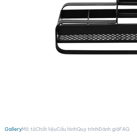
Gallery
Mô tả
Chất liệu
Cấu hình
Quy trình
Đánh giá
FAQ