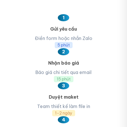
1
Gửi yêu cầu
Điền form hoặc nhắn Zalo
5 phút
2
Nhận báo giá
Báo giá chi tiết qua email
15 phút
3
Duyệt maket
Team thiết kế làm file in
1-2 ngày
4