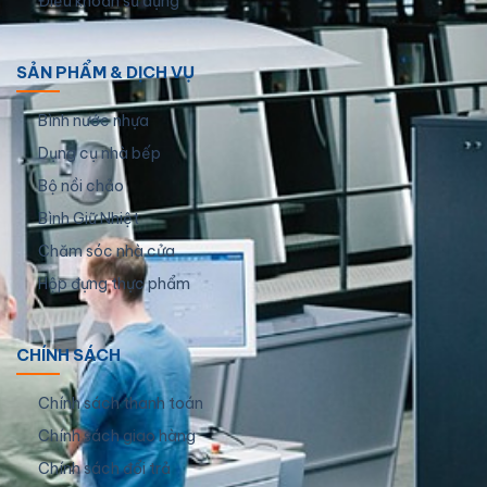
Điều khoản sử dụng
SẢN PHẨM & DỊCH VỤ
Bình nước nhựa
Dụng cụ nhà bếp
Bộ nồi chảo
Bình Giữ Nhiệt
Chăm sóc nhà cửa
Hộp đựng thực phẩm
CHÍNH SÁCH
Chính sách thanh toán
Chính sách giao hàng
Chính sách đổi trả