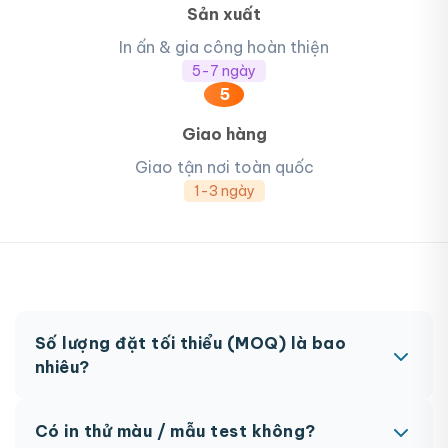
Sản xuất
In ấn & gia công hoàn thiện
5-7 ngày
5
Giao hàng
Giao tận nơi toàn quốc
1-3 ngày
Số lượng đặt tối thiểu (MOQ) là bao
nhiêu?
MOQ từ 300 hộp tùy sản phẩm. Một số sản phẩm
Có in thử màu / mẫu test không?
đặc biệt có thể có MOQ khác nhau.