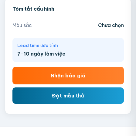
Tóm tắt cấu hình
Hồng
Ngà
Tím
Xanh Mint
Màu sắc
Chưa chọn
Xanh Navy
Lead time ước tính
7-10 ngày làm việc
Nhận báo giá
Đặt mẫu thử