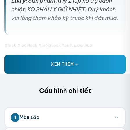
Lưu ý:
Sản phẩm là ly 2 lớp hỗ trợ cách
nhiệt, KO PHẢI LY GIỮ NHIỆT. Quý khách
vui lòng tham khảo kỹ trước khi đặt mua.
#lock #locklock #locknlock#binhnuocnhua
XEM THÊM
Cấu hình chi tiết
Màu sắc
1