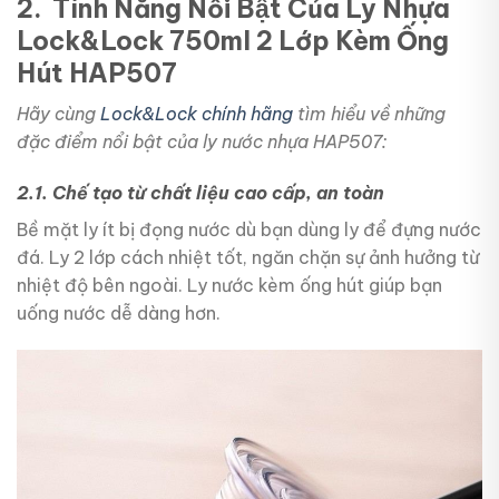
2. Tính Năng Nổi Bật Của
Ly Nhựa
Lock&Lock 750ml 2 Lớp Kèm Ống
Hút HAP507
Hãy cùng
Lock&Lock chính hãng
tìm hiểu về những
đặc điểm nổi bật của ly nước nhựa HAP507:
2.1. Chế tạo từ chất liệu cao cấp, an toàn
Bề mặt ly ít bị đọng nước dù bạn dùng ly để đựng nước
đá. Ly 2 lớp cách nhiệt tốt, ngăn chặn sự ảnh hưởng từ
nhiệt độ bên ngoài. Ly nước kèm ống hút giúp bạn
uống nước dễ dàng hơn.