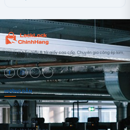
Xưởng in hộp giấy & túi giấy cao cấp. Chuyên gia công ép kim,
UV, dập nổi chuyên nghiệp.
HƯỚNG DẪN
Giới thiệu
Liên hệ
Sơ đồ website