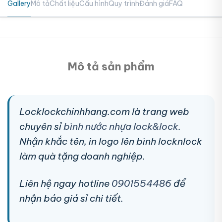
Gallery
Mô tả
Chất liệu
Cấu hình
Quy trình
Đánh giá
FAQ
Mô tả sản phẩm
Locklockchinhhang.com là trang web
chuyên sỉ
bình nước nhựa lock&lock
.
Nhận khắc tên, in logo lên bình locknlock
làm quà tặng doanh nghiệp.
Liên hệ ngay hotline
0901554486
để
nhận báo giá sỉ chi tiết.