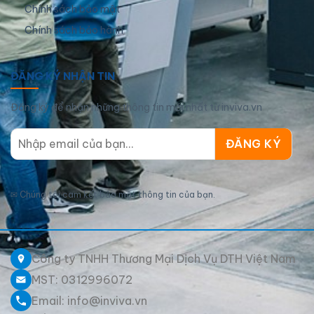
Chính sách bảo mật
Chính sách bảo hành
ĐĂNG KÝ NHẬN TIN
Đăng ký để nhận những thông tin mới nhất từ inviva.vn
✉
Chúng tôi cam kết bảo mật thông tin của bạn.
Công ty TNHH Thương Mại Dịch Vụ DTH Việt Nam
MST: 0312996072
Email: info@inviva.vn