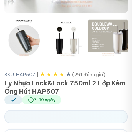
+4
★
★
★
★
★
SKU: HAP507
|
(291 đánh giá)
Ly Nhựa Lock&Lock 750ml 2 Lớp Kèm
Ống Hút HAP507
7-10 ngày